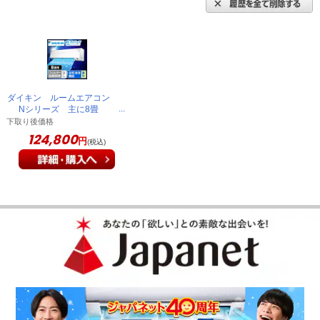
ダイキン ルームエアコン
Nシリーズ 主に8畳
AJT256ANS-W
下取り後価格
124,800
円
(税込)