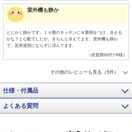
室外機も静か
とにかく静かです。１４畳のキッチンに８畳用をつけ、冷える
かな？と心配でしたが、きちんと冷えてます。室外機も静か
で、近所迷惑にならずに済んでます。
（
佐賀県
50代
Y.R様
）
期待通りでした
その他のレビューも見る（5件）
仕様・付属品
期待通り、コンパクトで静かで涼しかった。
よくある質問
（
愛知県
50代
T.Y様
）
冷えが早い