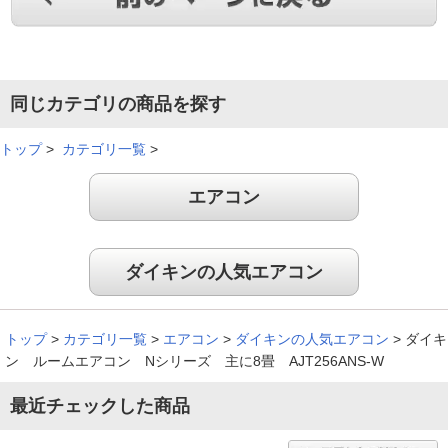
やはり壊れにくい。安心信頼の評価が高いので買い替えはダイ
キンにと決めていました。効きも早くて満足しております。長
同じカテゴリの商品を探す
期使用後の清掃の観点からあえて自動掃除機能は無いものを選
択しました。
トップ
>
カテゴリ一覧
>
（
佐賀県
50代
A.R様
）
エアコン
※
「お客様の声」は実際にご購入されたお客様からのご意見を掲載しておりま
す。
※
商品により、同一シリーズをご購入された方の声を含みます。
ダイキンの人気エアコン
トップ
>
カテゴリ一覧
>
エアコン
>
ダイキンの人気エアコン
>
ダイキ
ン ルームエアコン Nシリーズ 主に8畳 AJT256ANS-W
最近チェックした商品