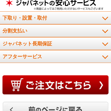
冷えが早く、音も静かになりました。
下取り・設置・取付
（
東京都
50代
M.A様
）
分割支払い
ダイキンエアコン２台目
ジャパネット長期保証
ダイキンエアコン２台目を購入しました。安くてよかった。
アフターサービス
（
兵庫県
50代
Y.T様
）
すぐに冷え、音も気にならない
すぐに冷えるところ、音も気にならないところが良い。
（
埼玉県
60代
K.Y様
）
効きも早くて満足