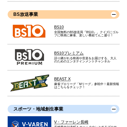
BS放送事業
BS10
全国無料のBS放送局『BS10』。クイズにゴル
フに映画に麻雀、楽しい番組てんこ盛り！
BS10プレミアム
語り継がれる映画や音楽をお届けする、大人
のためのエンタテインメントチャンネル
BEAST X
麻雀プロリーグ「Mリーグ」参戦中！最新情報
はこちらをチェック！
スポーツ・地域創生事業
V・ファーレン長崎
長崎県内21市町をホームタウンとするプロサ