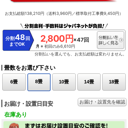
お支払総額138,210円（送料3,960円／標準取付工事費9,450円）
48
2,800円
分割
回
×47回
までOK
※ 初回のみ6,610円
分割払いを選んでも、お支払総額は変わりません。
畳数をお選び下さい
8畳
6畳
10畳
14畳
18畳
お届け・設置先を確認
お届け・設置日目安
在庫あり