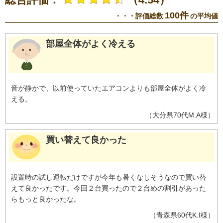
100件
・・・評価総数
の平均値
部屋全体がよく冷える
音が静かで、以前使っていたエアコンよりも部屋全体がよく冷
える。
（
大分県
70代
M.A様
）
買い替えて良かった
設置時の試し運転だけですが今年も暑くなしそうなので買い替
えて良かったです。今回２台買ったので２台めの割引があった
らもっと良かったな。
（
青森県
60代
K.I様
）