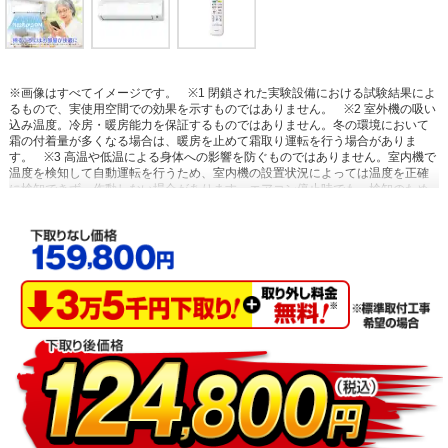
※画像はすべてイメージです。
※1 閉鎖された実験設備における試験結果によ
るもので、実使用空間での効果を示すものではありません。
※2 室外機の吸い
込み温度。冷房・暖房能力を保証するものではありません。冬の環境において
霜の付着量が多くなる場合は、暖房を止めて霜取り運転を行う場合がありま
す。
※3 高温や低温による身体への影響を防ぐものではありません。室内機で
温度を検知して自動運転を行うため、室内機の設置状況によっては温度を正確
に検知できず、作動しない場合があります。エアコン停止時でも、検知のため
に送風運転を行う場合があります。集中コントローラー、ワイヤードリモコン
からの設定はできません。停電中やブレーカーOFF時には、設定していても作
動しません。