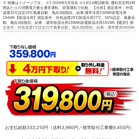
※ 画像はイメージです。 ※1 2026年5月現在 ※2 約14畳試験室､運転安定時1時
間あたりの消費電力量を通常運転、節電運転で比較。【冷房】測定条件：外気
温度35℃設定26℃風量自動、風向3段階目。結果:通常冷房230Wh節電冷房
184Wh【除湿冷房】測定条件：外気温度29℃除湿冷房27℃、50%設定、風量自
動、風向3段階目。結果：通常除湿冷房239Wh節電除湿冷房191Wh【暖房】測
定条件：外気温度7℃設定22℃風量自動、風向3段階目。結果：通常暖房390Wh
節電暖房312Wh【加湿暖房】測定条件：外気温度7℃加湿暖房20℃、50%設
定、風量自動、風向3段階目。結果：通常加湿暖房410Wh節電加湿暖房328Wh
※3 専用アプリならびにお使いの無線LANインターネット接続環境、ダイキン会
員サイトのユーザー登録が必要です。 ※4 約14畳試験室において2026年
AN406ARPと2025年AN405ARPの設定温度到達時間を比較。外気温40℃、室
温40℃で設定温度「適温」にてAI快適自動運転、風量自動、風向自動設定で運
転開始した設定到達までの時間。新機種47分、従来機種57分。エアコンの前方
向約3m、床面からの高さ10cm～150cmの6点で計測した平均値。 ※5 AI快適自
動・冷房・除湿冷房・除湿で風向サーキュレーション設定時、または冷房・除
湿冷房・除湿で風向自動設定時。運転条件、温度条件により、リモコン設定の
風向と異なる場合があります。 ※6 さらら除湿（リニアハイブリッド方式）は
複数の除湿方式を切換えるため、一般社団法人 日本冷凍空調工業会による再熱
除湿方式には該当しません。除湿運転中は吹出し温度が低下することがありま
す。（使用環境により異なります。） ※7 閉鎖された実験設備における試験結
果によるもので、実使用空間での効果を示すものではありません ※8 付着した
ホコリやカビをすべて落とせる機能ではありません。 外気温1℃未満では運転し
ません。 ※9 室内温度が大きく下がるため、外出時などお部屋に人がいないと
きにご使用ください。約1ヵ月に1回行うことをおすすめします。
お支払総額333,210円（送料3,960円／標準取付工事費9,450円）