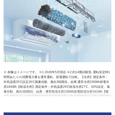
※ 画像はイメージです。 ※1 2026年5月現在 ※2 約14畳試験室､運転安定時1
時間あたりの消費電力量を通常運転、節電運転で比較。【冷房】測定条件：
外気温度35℃設定26℃風量自動、風向3段階目。結果:通常冷房230Wh節電冷
房184Wh【除湿冷房】測定条件：外気温度29℃除湿冷房27℃、50%設定、風
量自動、風向3段階目。結果：通常除湿冷房239Wh節電除湿冷房191Wh【暖
房】測定条件：外気温度7℃設定22℃風量自動、風向3段階目。結果：通常暖
房390Wh 節電暖房312Wh【加湿暖房】測定条件：外気温度7℃加湿暖房
20℃、50%設定、風量自動、風向3段階目。結果：通常加湿暖房410Wh節電
加湿暖房328Wh ※3 専用アプリならびにお使いの無線LANインターネット接