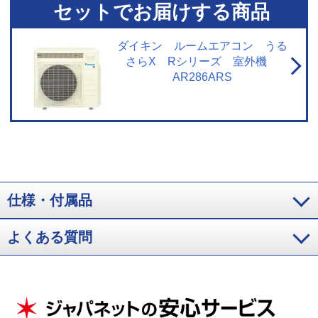
続環境、ダイキン会員サイトのユーザー登録が必要です。 ※4 約14畳試験室
セットでお届けする商品
において2026年AN406ARPと2025年AN405ARPの設定温度到達時間を比
較。外気温40℃、室温40℃で設定温度「適温」にてAI快適自動運転、風量自
動、風向自動設定で運転開始した設定到達までの時間。新機種47分、従来機
ダイキン ルームエアコン うる
種57分。エアコンの前方向約3m、床面からの高さ10cm～150cmの6点で計測
さらX Rシリーズ 室外機
した平均値。 ※5 AI快適自動・冷房・除湿冷房・除湿で風向サーキュレーシ
AR286ARS
ョン設定時、または冷房・除湿冷房・除湿で風向自動設定時。運転条件、温
度条件により、リモコン設定の風向と異なる場合があります。 ※6 さらら除
湿（リニアハイブリッド方式）は複数の除湿方式を切換えるため、一般社団
法人 日本冷凍空調工業会による再熱除湿方式には該当しません。除湿運転中
は吹出し温度が低下することがあります。（使用環境により異なります。）
※7 閉鎖された実験設備における試験結果によるもので、実使用空間での効果
を示すものではありません ※8 付着したホコリやカビをすべて落とせる機能
ではありません。 外気温1℃未満では運転しません。 ※9 室内温度が大きく下
がるため、外出時などお部屋に人がいないときにご使用ください。約1ヵ月に
仕様・付属品
1回行うことをおすすめします。
よくある質問