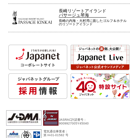
長崎リゾートアイランド
パサージュ琴海
長崎の内海・大村湾に面したゴルフ＆ホテル
のリゾートアイランド
JASRAC許諾番号：
9009927005Y45040
電気通信事業者：
第 H-01-01582 号