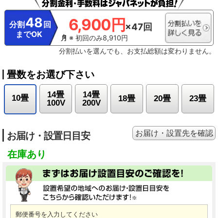
48
6,900円
分割
回
×47回
までOK
※ 初回のみ8,910円
分割払いを選んでも、お支払総額は変わりません。
畳数をお選び下さい
14畳
14畳
10畳
18畳
20畳
23畳
100V
200V
お届け・設置先を確認
お届け・設置日目安
在庫あり
郵便番号を入力してください