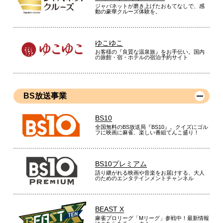
ジャパネットが磨き上げたおもてなしで、感
動の豪華クルーズ体験を。
ゆこゆこ
お客様の『良質な温泉旅』をお手伝い。国内
の旅館・宿・ホテルの宿泊予約サイト
BS放送事業
BS10
全国無料のBS放送局『BS10』。クイズにゴル
フに映画に麻雀、楽しい番組てんこ盛り！
BS10プレミアム
語り継がれる映画や音楽をお届けする、大人
のためのエンタテインメントチャンネル
BEAST X
麻雀プロリーグ「Mリーグ」参戦中！最新情報