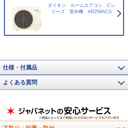
リモコンからの設定はできません。停電中やブレーカーOFF時には、設定して
ダイキン ルームエアコン Cシ
いても作動しません。
※6 スマートフォンやタブレットPCなどの通信可能
リーズ 室外機 AR256ACS
圏内に限ります。（通信費が別途かかります。）通信環境や使用状況によっ
ては、サービスをご利用いただけない場合があります。サービスのご利用時
にダイキン会員サイトCLUB DAIKINへのユーザー登録が必要です。必要なネ
ットワーク環境：お客様がお使いの通信機器（スマートフォン／タブレット
PC）ならびに無線LANインターネット環境。すべてのWi-Fi環境で接続できる
ことを保証するものではありません。詳しくはメーカーサイトをご覧くださ
い。
仕様・付属品
よくある質問