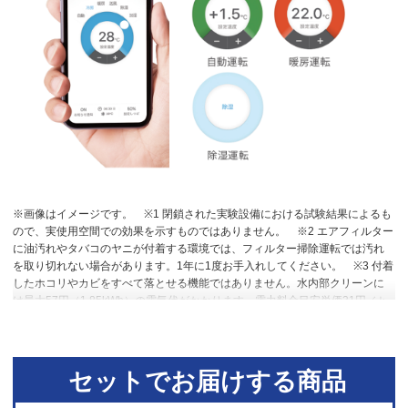
※画像はイメージです。
※1 閉鎖された実験設備における試験結果によるも
ので、実使用空間での効果を示すものではありません。
※2 エアフィルター
に油汚れやタバコのヤニが付着する環境では、フィルター掃除運転では汚れ
を取り切れない場合があります。1年に1度お手入れしてください。
※3 付着
したホコリやカビをすべて落とせる機能ではありません。水内部クリーンに
は最大57円（1.85kWh）の電気代がかかります。電力料金目安単価31円／ｋ
Wh（税込み）［令和４年7月改定］で計算。
※4 送風乾燥で十分な条件のと
きは加熱乾燥運転を行いません。（外気温24℃以上または室温25℃以上の場
合）
※5 高温や低温による身体への影響を防ぐものではありません。室内機
で温度を検知して自動運転を行うため、室内機の設置状況によっては温度を
セットでお届けする商品
正確に検知できず、作動しない場合があります。エアコン停止時でも、検知
のために送風運転を行う場合があります。集中コントローラー、ワイヤード