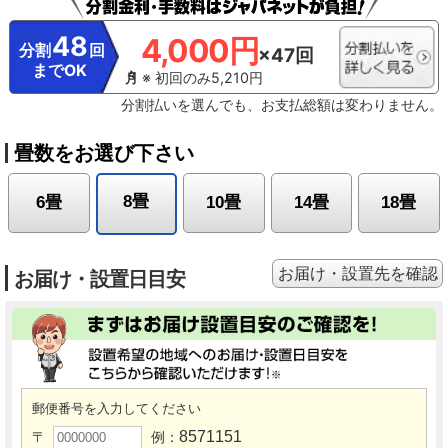
48
4,000円
分割
回
×47回
までOK
※ 初回のみ5,210円
分割払いを選んでも、お支払総額は変わりません。
畳数をお選び下さい
8畳
6畳
10畳
14畳
18畳
お届け・設置先を確認
お届け・設置日目安
郵便番号を入力してください
8571151
〒
例：