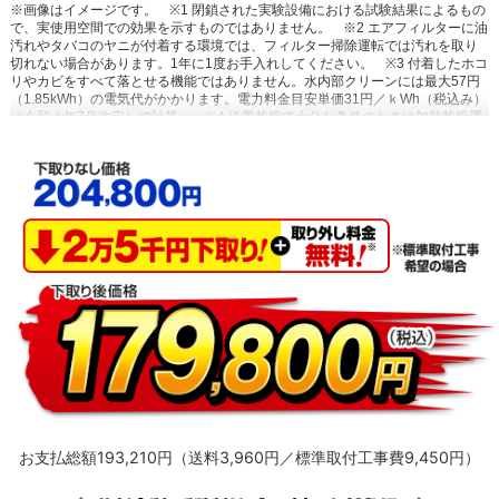
※画像はイメージです。
※1 閉鎖された実験設備における試験結果によるもの
で、実使用空間での効果を示すものではありません。
※2 エアフィルターに油
汚れやタバコのヤニが付着する環境では、フィルター掃除運転では汚れを取り
切れない場合があります。1年に1度お手入れしてください。
※3 付着したホコ
リやカビをすべて落とせる機能ではありません。水内部クリーンには最大57円
（1.85kWh）の電気代がかかります。電力料金目安単価31円／ｋWh（税込み）
［令和４年7月改定］で計算。
※4 送風乾燥で十分な条件のときは加熱乾燥運
転を行いません。（外気温24℃以上または室温25℃以上の場合）
※5 高温や低
温による身体への影響を防ぐものではありません。室内機で温度を検知して自
動運転を行うため、室内機の設置状況によっては温度を正確に検知できず、作
動しない場合があります。エアコン停止時でも、検知のために送風運転を行う
場合があります。集中コントローラー、ワイヤードリモコンからの設定はでき
ません。停電中やブレーカーOFF時には、設定していても作動しません。
※6
スマートフォンやタブレットPCなどの通信可能圏内に限ります。（通信費が別
途かかります。）通信環境や使用状況によっては、サービスをご利用いただけ
ない場合があります。サービスのご利用時にダイキン会員サイトCLUB DAIKIN
へのユーザー登録が必要です。必要なネットワーク環境：お客様がお使いの通
信機器（スマートフォン／タブレットPC）ならびに無線LANインターネット環
境。すべてのWi-Fi環境で接続できることを保証するものではありません。詳し
くはメーカーサイトをご覧ください。
お支払総額193,210円（送料3,960円／標準取付工事費9,450円）