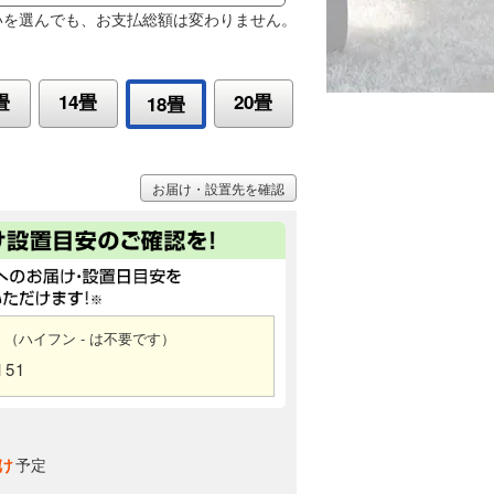
いを選んでも、お支払総額は変わりません。
畳
14畳
20畳
18畳
お届け・設置先を確認
（ハイフン - は不要です）
151
け
予定