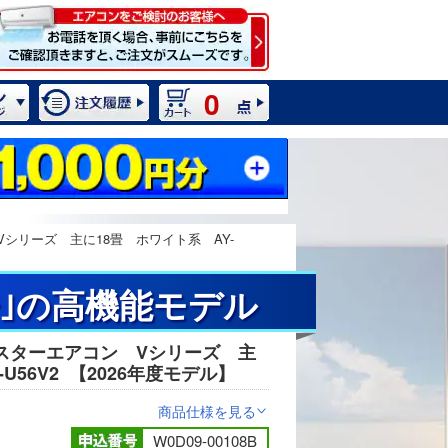
0
シリーズ 主に18畳 ホワイト系 AY-
｣の高機能モデル
スターエアコン Vシリーズ 主
2 / 11
U56V2
【2026年度モデル】
商品仕様を見る
>
W0D09-00108B