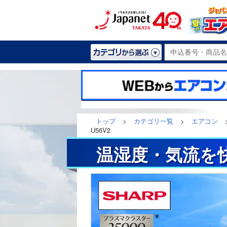
トップ
>
カテゴリ一覧
>
エアコン
U56V2
温湿度・気流を