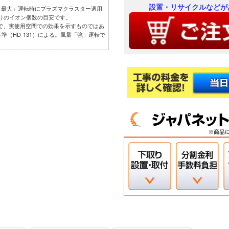
設置・リサイクルなどが
量最大」運転時にプラズマクラスター適用
たりのイオン個数の目安です。
ので、実使用空間での効果を示すものではあ
準（HD-131）による。風量「強」運転で
ので、実使用空間での効果を示すものではあ
ので、実使用空間での効果を示すものではあ
いた実験効果でエアコンでの試験結果では
ので、実使用空間での効果を示すものではあ
せた試験片で消臭効果を6段階臭気強度表
まで消臭。
設定において運転開始から1時間後の積算電
動運転（503Wh）と通常冷房運転・設定