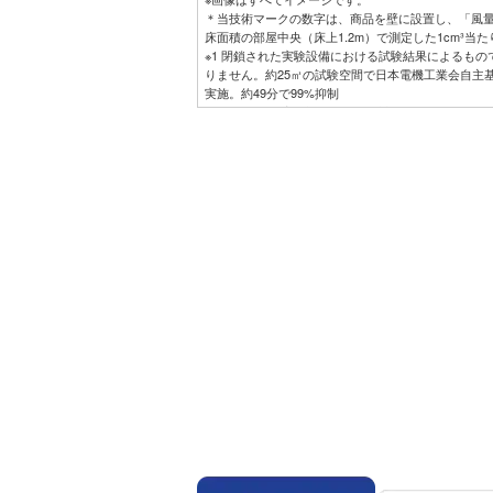
＊当技術マークの数字は、商品を壁に設置し、「風
床面積の部屋中央（床上1.2m）で測定した1cm³当
※1 閉鎖された実験設備における試験結果によるも
りません。約25㎥の試験空間で日本電機工業会自主基
実施。約49分で99%抑制
※2 閉鎖された実験設備における試験結果によるも
りません。
※3 閉鎖された実験設備における試験結果によるも
りません。プラズマクラスターイオン発生機器を用
ありません。
※4 閉鎖された実験設備における試験結果によるも
りません。試験方法：タバコのニオイ成分を染み込ま
示法にて評価。結果：約55分で気にならないレベル
※5 14畳フローリング試験室で同一体感温度となる
力量を比較。外気温35℃、季節夏、日射なし、エコ自
温度26℃（820Wh）の比較。