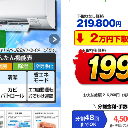
お支払総額 216,260円（送
48
4,5
分割
回
までOK
※ 初回のみ