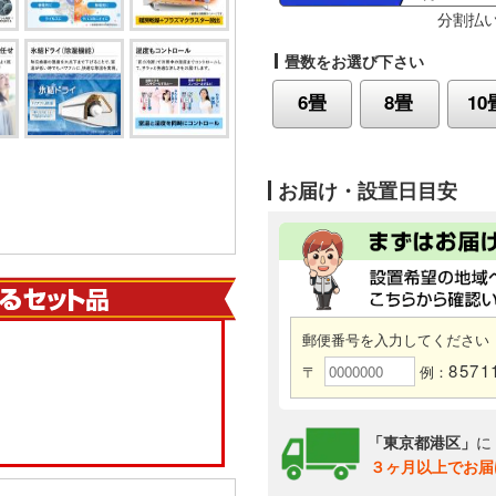
分割払
畳数をお選び下さい
6畳
8畳
10
お届け・設置日目安
郵便番号を入力してください
8571
〒
例：
「東京都港区」
に
３ヶ月以上でお届