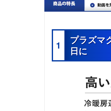
プラズマク
1
日に