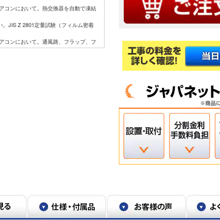
用エアコンにおいて。熱交換器を自動で凍結
JIS Z 2801定量試験（フィルム密着
用エアコンにおいて。通風路、フラップ、フ
に付着した汚れやカビを取り除く機能ではな
35℃、設定温度27℃、風速自動において室温
り］ON（187Wh）とOFF（242Wh）
中を想定。
など狭小スペースに設置した場合、室外機周
スを確保してください。また、高温の場
用環境により能力が低下する場合がありま