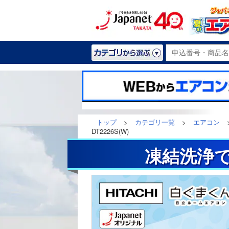
トップ
>
カテゴリ一覧
>
エアコン
DT2226S(W)
凍結洗浄で