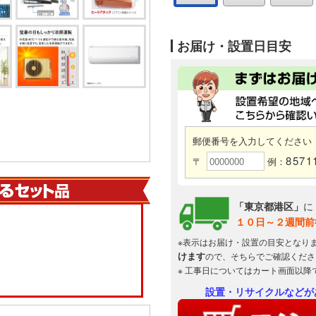
お届け・設置日目安
郵便番号を入力してください
8571
〒
例：
「東京都港区」
に
１０日～２週間前
※表示はお届け・設置の目安となり
けます
ので、そちらでご確認くださ
※ 工事日についてはカート画面以降
設置・リサイクルなどが