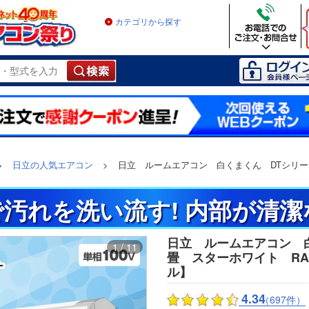
カテゴリから探す
>
日立の人気エアコン
>
日立 ルームエアコン 白くまくん DTシリー
汚れを洗い流す! 内部が清
日立 ルームエアコン 
1 / 11
畳 スターホワイト RAS-D
ル】
4.34
（697件）