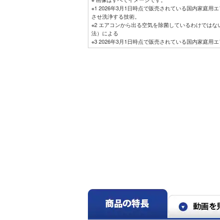
※1 2026年3月1日時点で販売されている国内家庭
させ洗浄する技術。
※2 エアコンから出る空気を除菌しているわけではない。
法）による
※3 2026年3月1日時点で販売されている国内家庭
ィルターにステンレスを採用。
※4 室温・湿度が上昇する場合あり。オフシーズン
い。
※5 RAS-DT4026D。洋室14畳。冷房時：外気温
安定時の1時間あたりの積算消費電力量が［ecoこれっき
との比較。カーテンを閉め切った日射量の少ない日
※6 運転中の室外機の吸い込み空気温度。ベランダ
辺が高温になることがあります。所定の設置スペー
合、製品保護のため運転しないことがあります。使
す。