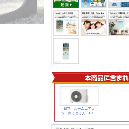
日立 ルームエアコ
ン 白くまくん DTシ
リーズ 室外機
RAC-DT2226S
※ 画像はすべてイメージです。