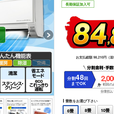
長期保証加入可
お支払総額 98,210円（送
48
2,0
分割
回
までOK
※ 初回のみ
分割払
畳数をお選び下さい
8畳
10畳
6畳