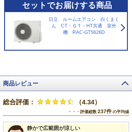
去不可。
※5【浮遊物質を捕集・抑制/ニオイを抑制】閉鎖された実験設備に
セットでお届けする商品
おける試験結果によるもので、実使用空間での効果を示すものではありませ
ん。
※6【内部のカビを抑制／カビバスター】約20分間。室温・湿度が上昇
する場合あり。工場出荷時は設定されておらずお客様ご自身による設定が必
日立 ルームエアコン 白くまく
要。
※7【国内唯一／ステンレス・クリーン システム】2026年3月1日時点
ん CT・ＧＴ・HT共通 室外
で販売されている国内家庭用エアコンにおいて。通風路、フラップにステン
機 RAC-GT5626D
レスを採用。
※8【最上位モデルにも搭載／凍結洗浄 除菌ヒートプラス】X
シリーズ搭載「凍結洗浄ヒートプラス」とは加熱温度が異なる。手動運転の
み。
※9【「凍結洗浄」お客様満足度約93％】「凍結洗浄」機能についての
満足度。2023年11月調査。N=6,455。
※10【フィルター掃除で約10％の省
エネ効果】外気温2℃、試験室の温度約23℃、室温安定時1時間平均の消費電
力を計測。埃2g塗布状態の消費電力（521Wh）、掃除後の消費電力
（466Wh）
※11【抗菌・防カビ・抗ウイルスフィルター】フィルターの性
能。部屋全体への抑制性能とは異なります。
※12【ダストボックスのお手
入れ】ダストボックスは半年に1回を目安に定期的に確認して、ホコリがたま
商品レビュー
っているようならお手入れをしてください。
※13【最上位モデルにも搭載
／プラズマイオン空清】Xシリーズ搭載「パワフルPremiumプラズマ空清」と
は異なる。
※14【ステンレスは埃の付着量がプラスチックの半分以下】プ
総合評価：
（4.34）
ラスチック素材とステンレスの比較。JIS粉体8種・11種混合。約8時間送風運
転した結果の通風路のホコリ付着量。
※15【除菌／ステンレス通風路・ス
237件
・・・評価総数
の平均値
テンレスフラップ】エアコンから出る空気を除菌しているわけではありませ
ん。JIS Z 2801定量試験(フィルム密着法)によります。
※16【ecoこれっき
り運転で省エネ】RAS-GT4026D、洋室14畳。冷房時:外気温35℃、設定温度
静かで広範囲が涼しい
27℃、風速自動において、室温安定時の1時間あたりの積算消費電力量が