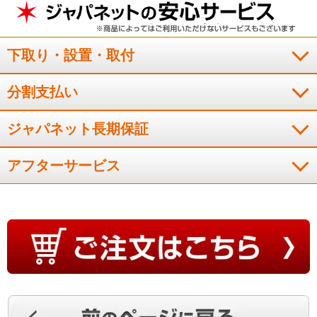
下取り・設置・取付
使用し始めて、短時間でエアコンの効果が得られて、快適で
す。
分割支払い
（
千葉県
60代
I.T様
）
ジャパネット長期保証
清潔機能が充実している
アフターサービス
機能が充実している。特に衛生面で良い印象を持った。静かだ
し 本来の冷房の性能も良い。まだ見た事がありませんが、凍
結洗浄やフィルターのお掃除機能もとても気に入ってます。
（
北海道
50代
I.N様
）
色々な機能があり良い