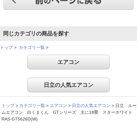
自動・凍結洗浄、電気代の点で気に入って購入。風向きの縦横
の自動やエコ運転など色々機能があり良かった。後は、凍結洗
浄、プラズマイオン空清を使ってみます。
（
福岡県
50代
M.M様
）
同じカテゴリの商品を探す
真夏日でも快適です
トップ
>
カテゴリ一覧
>
エアコン
前のエアコンが壊れかけていましたので、買い替えてからは安
心して使えるようになりました。既に真夏日が何日かありまし
日立の人気エアコン
た。もちろん快適です。
（
愛知県
60代
M.H様
）
トップ
>
カテゴリ一覧
>
エアコン
>
日立の人気エアコン
>
日立 ルー
音が静かでとても快適
ムエアコン 白くまくん GTシリーズ 主に18畳 スターホワイト
RAS-GT5626D(W)
テレビで見て買い替えしようと決めました。音も静かで、エア