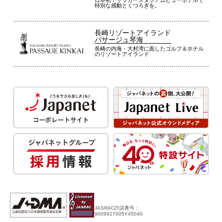
特別な感動とくつろぎを。
長崎リゾートアイランド
パサージュ琴海
長崎の内海・大村湾に面したゴルフ＆ホテル
のリゾートアイランド
JASRAC許諾番号：
9009927005Y45040