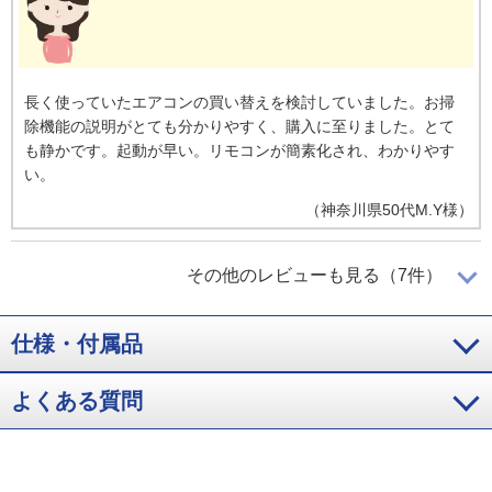
長く使っていたエアコンの買い替えを検討していました。お掃
除機能の説明がとても分かりやすく、購入に至りました。とて
も静かです。起動が早い。リモコンが簡素化され、わかりやす
い。
（
神奈川県
50代
M.Y様
）
ｅｃｏこれっきりが楽
その他のレビューも見る（7件）
仕様・付属品
生活環境が一階に集約されたため、耐用年数と能力を考えて、
こちらの機種にしました。ほとんど、ｅｃｏこれっきりボタン
一つで済みそうなので楽です。
よくある質問
（
群馬県
70代
M.M様
）
短時間で快適に