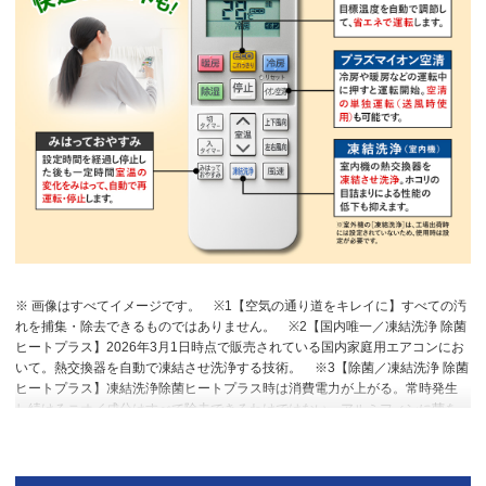
※ 画像はすべてイメージです。
※1【空気の通り道をキレイに】すべての汚
れを捕集・除去できるものではありません。
※2【国内唯一／凍結洗浄 除菌
ヒートプラス】2026年3月1日時点で販売されている国内家庭用エアコンにお
いて。熱交換器を自動で凍結させ洗浄する技術。
※3【除菌／凍結洗浄 除菌
ヒートプラス】凍結洗浄除菌ヒートプラス時は消費電力が上がる。常時発生
し続けるニオイ成分はすべて除去できるわけではない。アルミフィンに菌を
接種し、加熱後の除菌カウント。加熱なしと比較し10分で99％以上除菌。
※4【プラズマイオン空清】閉鎖された実験設備における試験結果によるもの
で、実使用空間での効果を示すものではありません。タバコの有害物質は除