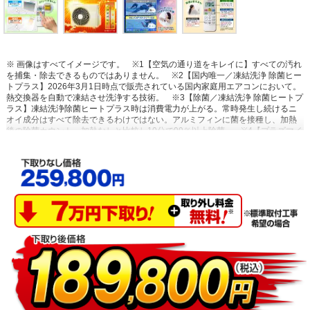
※ 画像はすべてイメージです。
※1【空気の通り道をキレイに】すべての汚れ
を捕集・除去できるものではありません。
※2【国内唯一／凍結洗浄 除菌ヒー
トプラス】2026年3月1日時点で販売されている国内家庭用エアコンにおいて。
熱交換器を自動で凍結させ洗浄する技術。
※3【除菌／凍結洗浄 除菌ヒートプ
ラス】凍結洗浄除菌ヒートプラス時は消費電力が上がる。常時発生し続けるニ
オイ成分はすべて除去できるわけではない。アルミフィンに菌を接種し、加熱
後の除菌カウント。加熱なしと比較し10分で99％以上除菌。
※4【プラズマイ
オン空清】閉鎖された実験設備における試験結果によるもので、実使用空間で
の効果を示すものではありません。タバコの有害物質は除去不可。
※5【浮遊
物質を捕集・抑制/ニオイを抑制】閉鎖された実験設備における試験結果による
もので、実使用空間での効果を示すものではありません。
※6【内部のカビを
抑制／カビバスター】約20分間。室温・湿度が上昇する場合あり。工場出荷時
は設定されておらずお客様ご自身による設定が必要。
※7【国内唯一／ステン
レス・クリーン システム】2026年3月1日時点で販売されている国内家庭用エア
コンにおいて。通風路、フラップにステンレスを採用。
※8【最上位モデルに
も搭載／凍結洗浄 除菌ヒートプラス】Xシリーズ搭載「凍結洗浄ヒートプラ
ス」とは加熱温度が異なる。手動運転のみ。
※9【「凍結洗浄」お客様満足度
約93％】「凍結洗浄」機能についての満足度。2023年11月調査。N=6,455。
※10【フィルター掃除で約10％の省エネ効果】外気温2℃、試験室の温度約
23℃、室温安定時1時間平均の消費電力を計測。埃2g塗布状態の消費電力
（521Wh）、掃除後の消費電力（466Wh）
※11【抗菌・防カビ・抗ウイルス
フィルター】フィルターの性能。部屋全体への抑制性能とは異なります。
※12【ダストボックスのお手入れ】ダストボックスは半年に1回を目安に定期的