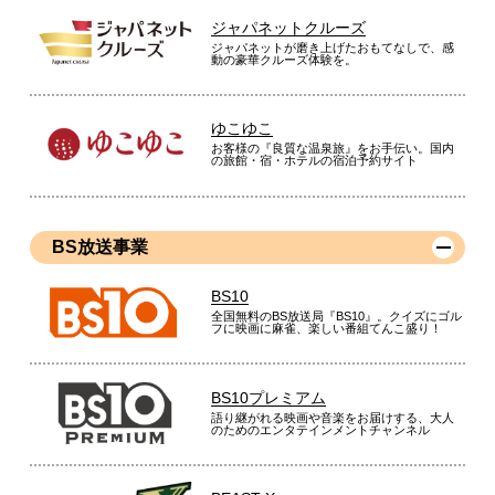
ジャパネットクルーズ
ジャパネットが磨き上げたおもてなしで、感
動の豪華クルーズ体験を。
ゆこゆこ
お客様の『良質な温泉旅』をお手伝い。国内
の旅館・宿・ホテルの宿泊予約サイト
BS放送事業
BS10
全国無料のBS放送局『BS10』。クイズにゴル
フに映画に麻雀、楽しい番組てんこ盛り！
BS10プレミアム
語り継がれる映画や音楽をお届けする、大人
のためのエンタテインメントチャンネル