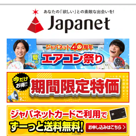
コン入れているのを忘れるくらい。とても快適です。
（
福岡県
60代
S.A様
）
全く問題ありません
ｅｃｏこれっきり自動で暖房、除湿、冷房を自動で運転してく
れる機能。タイマ－と違って自動で再運転、停止する「みはっ
ておやすみ」機能がある。 機能、使いやすさ他 全く問題あ
りません。
（
千葉県
70代
N.K様
）
※
「お客様の声」は実際にご購入されたお客様からのご意見を掲載しておりま
す。
※
商品により、同一シリーズをご購入された方の声を含みます。