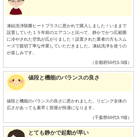
［ecoこれっきり］ON（262Wh）とOFF（303Wh）との比較。カーテンを閉
め切った日射量の少ない日中を想定。
※17【外気温50℃でも運転】運転中
の室外機の吸い込み空気温度。ベランダなど狭小スペースに設置した場合、
室外機周辺が高温になることがあります。所定の設置スペースを確保してく
凍結洗浄除菌ヒートプラスに惹かれて購入しました！いままで
ださい。また、高温の場合、製品保護のため運転しないことがあります。使
設置していた１５年前のエアコンと比べて、静かでかつ広範囲
用環境により能力が低下する場合があります。
※18【国内唯一／室外機ま
で凍結洗浄】2026年4月時点で販売されている国内家庭用エアコンにおいて。
に冷やされた空気が広がりました！設置された業者の方もスム
熱交換器を自動で凍結させ洗浄する技術。室外機の［凍結洗浄］は出荷時に
ーズで親切丁寧な作業していただきました。凍結洗浄を使うの
は設定されておらず、お客様による設定が必要
が楽しみです。
（
京都府
50代
S.S様
）
値段と機能のバランスの良さ
値段と機能のバランスの良さに惹かれました。リビング全体の
広さがあっても素早く部屋が快適になります。
（
千葉県
50代
S.Y様
）
とても静かで起動が早い