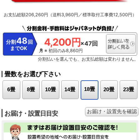
に確認して、ホコリがたまっているようならお手入れをしてください。
※13【最上位モデルにも搭載／プラズマイオン空清】Xシリーズ搭載「パワフル
お支払総額206,260円（送料3,960円／標準取付工事費12,500円）
Premiumプラズマ空清」とは異なる。
※14【ステンレスは埃の付着量がプラ
スチックの半分以下】プラスチック素材とステンレスの比較。JIS粉体8種・11
種混合。約8時間送風運転した結果の通風路のホコリ付着量。
※15【除菌／ス
テンレス通風路・ステンレスフラップ】エアコンから出る空気を除菌している
わけではありません。JIS Z 2801定量試験(フィルム密着法)によります。
48
4,200円
※16【ecoこれっきり運転で省エネ】RAS-GT4026D、洋室14畳。冷房時:外気
分割
回
×47回
温35℃、設定温度27℃、風速自動において、室温安定時の1時間あたりの積算消
までOK
費電力量が［ecoこれっきり］ON（262Wh）とOFF（303Wh）との比較。カー
※ 初回のみ8,860円
テンを閉め切った日射量の少ない日中を想定。
※17【外気温50℃でも運転】
分割払いを選んでも、お支払総額は変わりません。
運転中の室外機の吸い込み空気温度。ベランダなど狭小スペースに設置した場
合、室外機周辺が高温になることがあります。所定の設置スペースを確保して
ください。また、高温の場合、製品保護のため運転しないことがあります。使
畳数をお選び下さい
用環境により能力が低下する場合があります。
※18【国内唯一／室外機まで
凍結洗浄】2026年4月時点で販売されている国内家庭用エアコンにおいて。熱
交換器を自動で凍結させ洗浄する技術。室外機の［凍結洗浄］は出荷時には設
18畳
6畳
8畳
10畳
14畳
20畳
23畳
定されておらず、お客様による設定が必要
お届け・設置先を確認
お届け・設置日目安