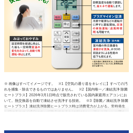
※ 画像はすべてイメージです。
※1【空気の通り道をキレイに】すべての汚
れを捕集・除去できるものではありません。
※2【国内唯一／凍結洗浄 除菌
ヒートプラス】2026年3月1日時点で販売されている国内家庭用エアコンにお
いて。熱交換器を自動で凍結させ洗浄する技術。
※3【除菌／凍結洗浄 除菌
ヒートプラス】凍結洗浄除菌ヒートプラス時は消費電力が上がる。常時発生
し続けるニオイ成分はすべて除去できるわけではない。アルミフィンに菌を
接種し、加熱後の除菌カウント。加熱なしと比較し10分で99％以上除菌。
※4【プラズマイオン空清】閉鎖された実験設備における試験結果によるもの
で、実使用空間での効果を示すものではありません。タバコの有害物質は除