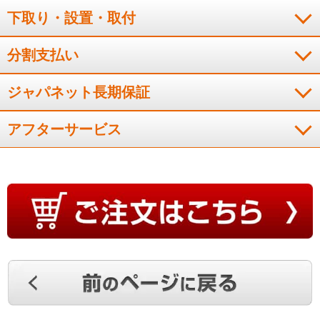
静かで冷えるのが早い
下取り・設置・取付
分割支払い
音が静か冷えるのが早いので大変満足しております。
ジャパネット長期保証
（
愛知県
60代
H.M様
）
アフターサービス
さすが日立のエアコン
和室のエアコンの調子が悪くなってきたので、買い替えを考え
ていたところでした。まだ試運転しかしていませんが、快適で
す。これまでもエアコンは日立製を多く使用してきましたの
で、品質には信頼を置いています。
（
奈良県
60代
H.M様
）
音は静かですぐ冷える