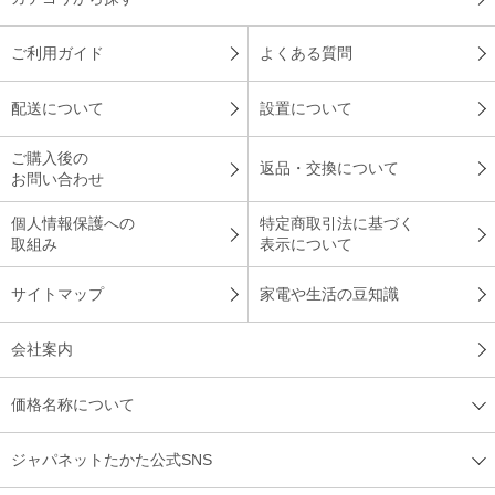
見た目がスッキリしている
ご利用ガイド
よくある質問
配送について
設置について
２０２７年問題への関心があって探していました。今まで使用
していたエアコンより見た目がスッキリしていて、部屋の感じ
ご購入後の
返品・交換について
がいい。
お問い合わせ
（
大分県
50代
H.T様
）
個人情報保護への
特定商取引法に基づく
取組み
表示について
※
「お客様の声」は実際にご購入されたお客様からのご意見を掲載しておりま
す。
サイトマップ
家電や生活の豆知識
※
商品により、同一シリーズをご購入された方の声を含みます。
会社案内
価格名称について
ジャパネットたかた公式SNS