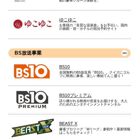
動の豪華クルーズ体験を。
ゆこゆこ
お客様の『良質な温泉旅』をお手伝い。国内
の旅館・宿・ホテルの宿泊予約サイト
BS放送事業
BS10
全国無料のBS放送局『BS10』。クイズにゴル
フに映画に麻雀、楽しい番組てんこ盛り！
BS10プレミアム
語り継がれる映画や音楽をお届けする、大人
のためのエンタテインメントチャンネル
BEAST X
麻雀プロリーグ「Mリーグ」参戦中！最新情報
はこちらをチェック！