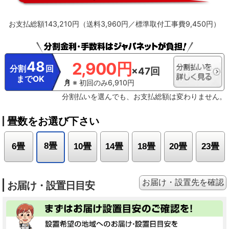
に確認して、ホコリがたまっているようならお手入れをしてください。
※13【最上位モデルにも搭載／プラズマイオン空清】Xシリーズ搭載「パワフル
お支払総額143,210円（送料3,960円／標準取付工事費9,450円）
Premiumプラズマ空清」とは異なる。
※14【ステンレスは埃の付着量がプラ
スチックの半分以下】プラスチック素材とステンレスの比較。JIS粉体8種・11
種混合。約8時間送風運転した結果の通風路のホコリ付着量。
※15【除菌／ス
テンレス通風路・ステンレスフラップ】エアコンから出る空気を除菌している
わけではありません。JIS Z 2801定量試験(フィルム密着法)によります。
48
2,900円
※16【ecoこれっきり運転で省エネ】RAS-GT4026D、洋室14畳。冷房時:外気
分割
回
×47回
温35℃、設定温度27℃、風速自動において、室温安定時の1時間あたりの積算消
までOK
費電力量が［ecoこれっきり］ON（262Wh）とOFF（303Wh）との比較。カー
※ 初回のみ6,910円
テンを閉め切った日射量の少ない日中を想定。
※17【外気温50℃でも運転】
分割払いを選んでも、お支払総額は変わりません。
運転中の室外機の吸い込み空気温度。ベランダなど狭小スペースに設置した場
合、室外機周辺が高温になることがあります。所定の設置スペースを確保して
ください。また、高温の場合、製品保護のため運転しないことがあります。使
畳数をお選び下さい
用環境により能力が低下する場合があります。
※18【国内唯一／室外機まで
凍結洗浄】2026年4月時点で販売されている国内家庭用エアコンにおいて。熱
交換器を自動で凍結させ洗浄する技術。室外機の［凍結洗浄］は出荷時には設
8畳
6畳
10畳
14畳
18畳
20畳
23畳
定されておらず、お客様による設定が必要
お届け・設置先を確認
お届け・設置日目安