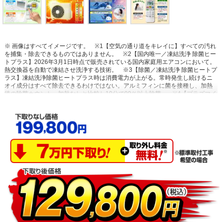
※ 画像はすべてイメージです。
※1【空気の通り道をキレイに】すべての汚れ
を捕集・除去できるものではありません。
※2【国内唯一／凍結洗浄 除菌ヒー
トプラス】2026年3月1日時点で販売されている国内家庭用エアコンにおいて。
熱交換器を自動で凍結させ洗浄する技術。
※3【除菌／凍結洗浄 除菌ヒートプ
ラス】凍結洗浄除菌ヒートプラス時は消費電力が上がる。常時発生し続けるニ
オイ成分はすべて除去できるわけではない。アルミフィンに菌を接種し、加熱
後の除菌カウント。加熱なしと比較し10分で99％以上除菌。
※4【プラズマイ
オン空清】閉鎖された実験設備における試験結果によるもので、実使用空間で
の効果を示すものではありません。タバコの有害物質は除去不可。
※5【浮遊
物質を捕集・抑制/ニオイを抑制】閉鎖された実験設備における試験結果による
もので、実使用空間での効果を示すものではありません。
※6【内部のカビを
抑制／カビバスター】約20分間。室温・湿度が上昇する場合あり。工場出荷時
は設定されておらずお客様ご自身による設定が必要。
※7【国内唯一／ステン
レス・クリーン システム】2026年3月1日時点で販売されている国内家庭用エア
コンにおいて。通風路、フラップにステンレスを採用。
※8【最上位モデルに
も搭載／凍結洗浄 除菌ヒートプラス】Xシリーズ搭載「凍結洗浄ヒートプラ
ス」とは加熱温度が異なる。手動運転のみ。
※9【「凍結洗浄」お客様満足度
約93％】「凍結洗浄」機能についての満足度。2023年11月調査。N=6,455。
※10【フィルター掃除で約10％の省エネ効果】外気温2℃、試験室の温度約
23℃、室温安定時1時間平均の消費電力を計測。埃2g塗布状態の消費電力
（521Wh）、掃除後の消費電力（466Wh）
※11【抗菌・防カビ・抗ウイルス
フィルター】フィルターの性能。部屋全体への抑制性能とは異なります。
※12【ダストボックスのお手入れ】ダストボックスは半年に1回を目安に定期的