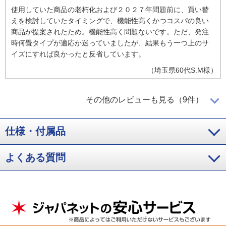
使用していた商品の老朽化および２０２７年問題前に、買い替
えを検討していたタイミングで、機能性高くかつコスパの良い
商品が提案されたため。機能性高く問題ないです。ただ、発注
時何畳タイプが適応か迷っていましたが、結果もう一つ上のサ
イズにすれば良かったと反省しています。
（
埼玉県
60代
S.M様
）
みはっておやすみが助かる
その他のレビューも見る（9件）
仕様・付属品
最新式のエアコンがお買い得だったのと、今まで２３年間使っ
よくある質問
ていたエアコンもいつ壊れるかわからなかったから買い替え。
みはっておやすみ機能でタイマーが切れても、温度が上がると
自動的にエアコンが動いてくれるのはとても助かるし、良い機
能。凍結洗浄も良い気はする。
（
京都府
60代
I.M様
）