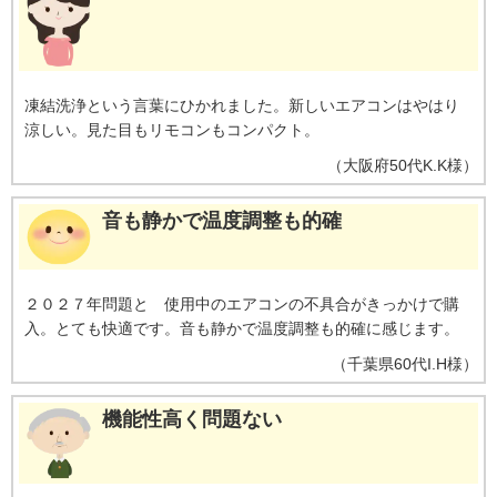
［ecoこれっきり］ON（262Wh）とOFF（303Wh）との比較。カーテンを閉
め切った日射量の少ない日中を想定。
※17【外気温50℃でも運転】運転中
の室外機の吸い込み空気温度。ベランダなど狭小スペースに設置した場合、
室外機周辺が高温になることがあります。所定の設置スペースを確保してく
ださい。また、高温の場合、製品保護のため運転しないことがあります。使
凍結洗浄という言葉にひかれました。新しいエアコンはやはり
用環境により能力が低下する場合があります。
※18【国内唯一／室外機ま
涼しい。見た目もリモコンもコンパクト。
で凍結洗浄】2026年4月時点で販売されている国内家庭用エアコンにおいて。
熱交換器を自動で凍結させ洗浄する技術。室外機の［凍結洗浄］は出荷時に
（
大阪府
50代
K.K様
）
は設定されておらず、お客様による設定が必要
音も静かで温度調整も的確
２０２７年問題と 使用中のエアコンの不具合がきっかけで購
入。とても快適です。音も静かで温度調整も的確に感じます。
（
千葉県
60代
I.H様
）
機能性高く問題ない