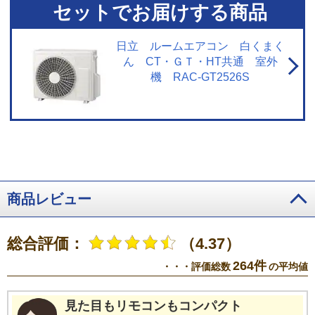
去不可。
※5【浮遊物質を捕集・抑制/ニオイを抑制】閉鎖された実験設備に
セットでお届けする商品
おける試験結果によるもので、実使用空間での効果を示すものではありませ
ん。
※6【内部のカビを抑制／カビバスター】約20分間。室温・湿度が上昇
する場合あり。工場出荷時は設定されておらずお客様ご自身による設定が必
日立 ルームエアコン 白くまく
要。
※7【国内唯一／ステンレス・クリーン システム】2026年3月1日時点
ん CT・ＧＴ・HT共通 室外
で販売されている国内家庭用エアコンにおいて。通風路、フラップにステン
機 RAC-GT2526S
レスを採用。
※8【最上位モデルにも搭載／凍結洗浄 除菌ヒートプラス】X
シリーズ搭載「凍結洗浄ヒートプラス」とは加熱温度が異なる。手動運転の
み。
※9【「凍結洗浄」お客様満足度約93％】「凍結洗浄」機能についての
満足度。2023年11月調査。N=6,455。
※10【フィルター掃除で約10％の省
エネ効果】外気温2℃、試験室の温度約23℃、室温安定時1時間平均の消費電
力を計測。埃2g塗布状態の消費電力（521Wh）、掃除後の消費電力
（466Wh）
※11【抗菌・防カビ・抗ウイルスフィルター】フィルターの性
能。部屋全体への抑制性能とは異なります。
※12【ダストボックスのお手
入れ】ダストボックスは半年に1回を目安に定期的に確認して、ホコリがたま
商品レビュー
っているようならお手入れをしてください。
※13【最上位モデルにも搭載
／プラズマイオン空清】Xシリーズ搭載「パワフルPremiumプラズマ空清」と
は異なる。
※14【ステンレスは埃の付着量がプラスチックの半分以下】プ
総合評価：
（4.37）
ラスチック素材とステンレスの比較。JIS粉体8種・11種混合。約8時間送風運
転した結果の通風路のホコリ付着量。
※15【除菌／ステンレス通風路・ス
264件
・・・評価総数
の平均値
テンレスフラップ】エアコンから出る空気を除菌しているわけではありませ
ん。JIS Z 2801定量試験(フィルム密着法)によります。
※16【ecoこれっき
り運転で省エネ】RAS-GT4026D、洋室14畳。冷房時:外気温35℃、設定温度
見た目もリモコンもコンパクト
27℃、風速自動において、室温安定時の1時間あたりの積算消費電力量が