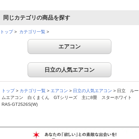
２０２７年 問題でエアコンを探していました。２５年ぶりに
同じカテゴリの商品を探す
買い替えて新しくなったので音は静かですし、すぐ冷えるし、
いい感じです。
トップ
>
カテゴリ一覧
>
（
福島県
60代
M.H様
）
エアコン
快適に過ごせています
日立の人気エアコン
この夏に向けて早めの取り付けで快適に過ごせています。
（
静岡県
60代
M.K様
）
トップ
>
カテゴリ一覧
>
エアコン
>
日立の人気エアコン
>
日立 ルー
ムエアコン 白くまくん GTシリーズ 主に8畳 スターホワイト
とても使いやすい
RAS-GT2526S(W)
説明書もわかりやすく、とても使いやすい。