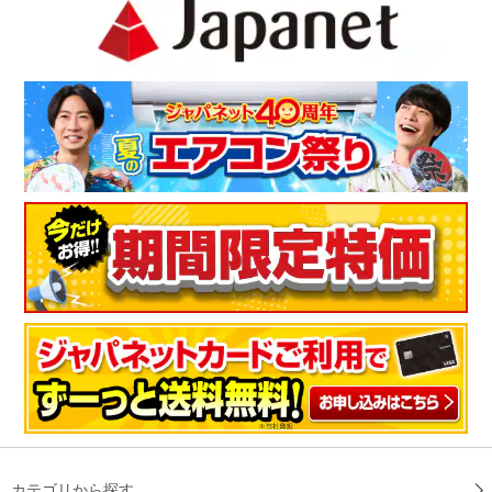
（
神奈川県
50代
M.N様
）
室外機がコンパクト
音も静かで機能も充実しており、室外機も他メーカーに比べて
少しコンパクトなので満足しております。
（
大阪府
40代
F.S様
）
静かでいい、リモコンも使いやすい
静かで使いやすくていい感じです。リモコンも使いやすいで
す！
（
大阪府
50代
T.K様
）
カテゴリから探す