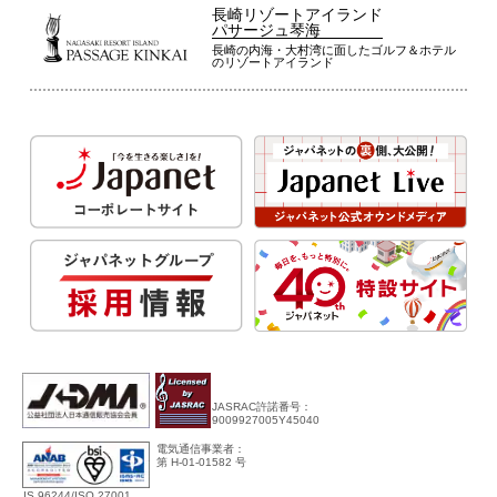
長崎リゾートアイランド
パサージュ琴海
長崎の内海・大村湾に面したゴルフ＆ホテル
のリゾートアイランド
JASRAC許諾番号：
9009927005Y45040
電気通信事業者：
第 H-01-01582 号
IS 96244/ISO 27001