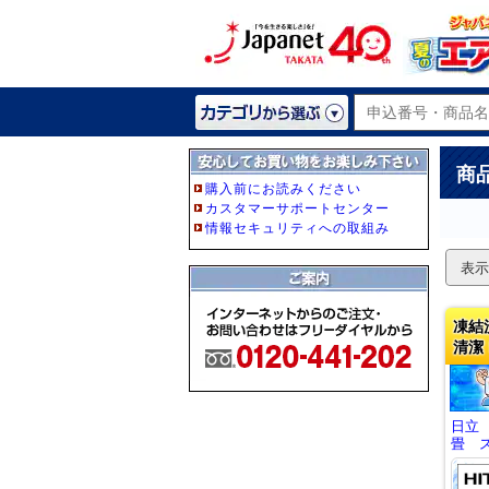
商
表示
凍結
清潔
日立
畳 ス