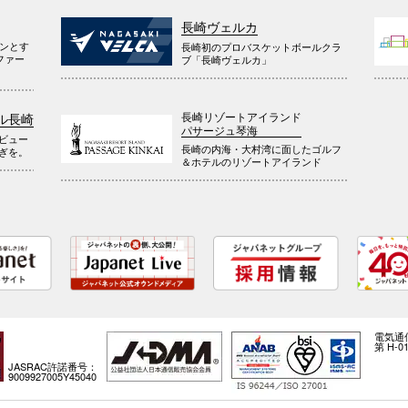
長崎ヴェルカ
ウンとす
長崎初のプロバスケットボールクラ
ファー
ブ「長崎ヴェルカ」
長崎リゾートアイランド
ル長崎
パサージュ琴海
ビュー
長崎の内海・大村湾に面したゴルフ
ぎを。
＆ホテルのリゾートアイランド
電気通
第 H-01
JASRAC許諾番号：
9009927005Y45040