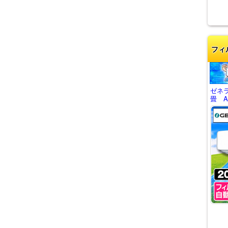
フィ
ゼネ
畳 AS