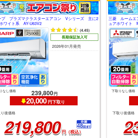
ープ プラズマクラスターエアコン Vシリーズ 主に2
三菱 ルームエ
ホワイト系 AY-U63V2
ュアホワイト MSZ
(4.45)
長期保証加入可
2026年01月発売
りなし価格
下取りなし価格
239,800
円
20,000
円下取り
取り後価格
下取り後価格
219,800
2
円（税込）