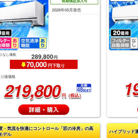
長期保証加入可
2026年05月発売
りなし価格
289,800
円
70,000
円下取り
取り後価格
1
219,800
円（税込）
度・気流を快適にコントロール「匠の冷房」の高
ハイブリッド
モデル