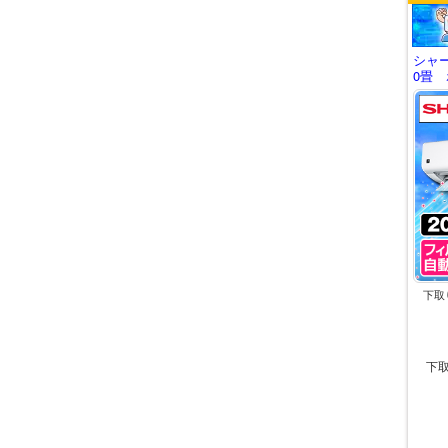
シャ
0畳 
下取
下