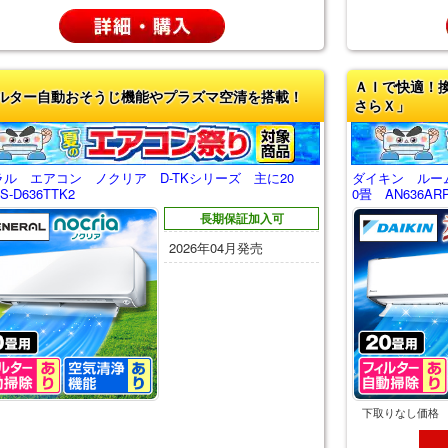
ＡＩで快適！
ルター自動おそうじ機能やプラズマ空清を搭載！
さらＸ」
ラル エアコン ノクリア D-TKシリーズ 主に20
ダイキン ルー
-D636TTK2
0畳 AN636AR
長期保証加入可
2026年04月発売
下取りなし価格