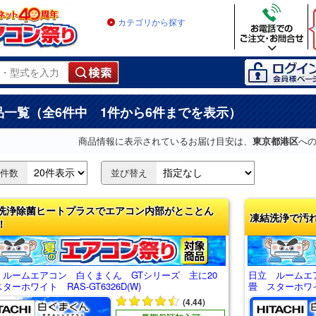
カテゴリから探す
品一覧（全6件中 1件から6件までを表示）
商品情報に表示されているお届け目安は、
東京都港区
へ
件数
並び替え
洗浄除菌ヒートプラスでエアコン内部がとことん
凍結洗浄で汚
！
 ルームエアコン 白くまくん GTシリーズ 主に20
日立 ルームエ
ターホワイト RAS-GT6326D(W)
畳 スターホワイト
(4.44)