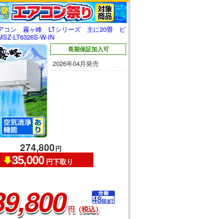
アコン 霧ヶ峰 LTシリーズ 主に20畳 ピ
-LT6326S-W-IN
長期保証加入可
2026年04月発売
274,800
円
35,000
円下取り
39,800
円（税込）