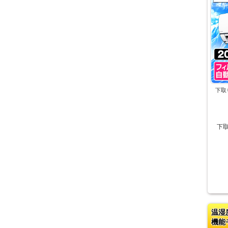
下取
下
温湿
機能