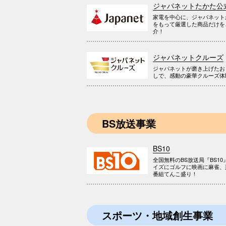
ジャパネットたかた公
家電を中心に、ジャパネット
をもって厳選した商品だけを
介！
ジャパネットクルーズ
ジャパネットが磨き上げたお
しで、感動の豪華クルーズ体
BS放送事業
BS10
全国無料のBS放送局『BS10
イズにゴルフに映画に麻雀、
番組てんこ盛り！
スポーツ・地域創生事業