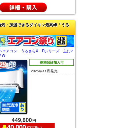
換気・加湿できるダイキン最高峰「うる
ムエアコン うるさらX Rシリーズ 主に2
P-W
長期保証加入可
2025年11月発売
449,800
円
40,000