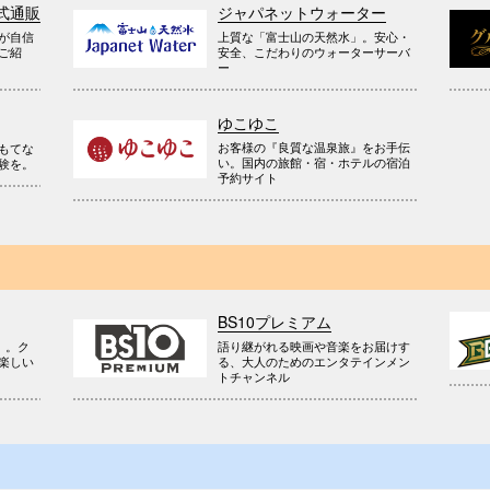
式通販
ジャパネットウォーター
が自信
上質な「富士山の天然水」。安心・
ご紹
安全、こだわりのウォーターサーバ
ー
ゆこゆこ
お客様の『良質な温泉旅』をお手伝
もてな
い。国内の旅館・宿・ホテルの宿泊
験を。
予約サイト
BS10プレミアム
』。ク
語り継がれる映画や音楽をお届けす
楽しい
る、大人のためのエンタテインメン
トチャンネル