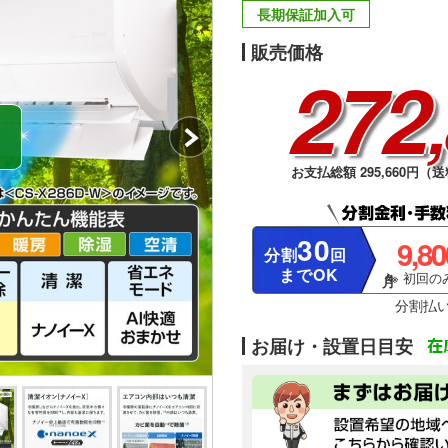
長期保証加入可
販売価格
272
お支払総額 295,660円（送
30
9,8
分割
回
までOK
※ 初回のみ
分割払
お届け・設置日目安