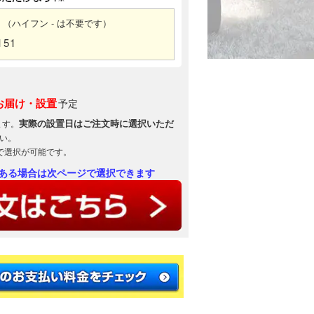
（ハイフン - は不要です）
151
お届け・設置
予定
実際の設置日はご注文時に選択いただ
ます。
い。
で選択が可能です。
ある場合は次ページで選択できます