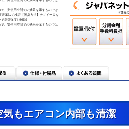
ので、実使用空間での効果を示すものでは
強度表示法で検証【脱臭方法】ナノイーＸを
で臭気強度1.9低減
ので、実使用空間での効果を示すものでは
室でエアコン内部にカビ菌を滴下した試験
」運転を動作させ、試験前と4日後のカビ
リーン」運転なし（自然減衰後）から99%
運転中は内部クリーン運転を行わない。連続
。 生えてしまったカビを除去する機能で
」に変更した時はカビの成長を抑制する効
9日現在。累積24時間以上運転後に自動で掃
が多い環境等で使用する時は取り外して水
ーン機構の採用により低能力運転時に高効
品CS-X406D2=0.3kW。冷房運転での測定
25℃となるように運転した場合
タリー コンプレッサー非搭載CS-
X406D2冷房運転での測定例。約14畳試験室で外気
空気もエアコン内部も清潔
合。