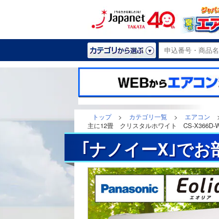
トップ
>
カテゴリ一覧
>
エアコン
主に12畳 クリスタルホワイト CS-X366D-
｢ナノイーX｣で