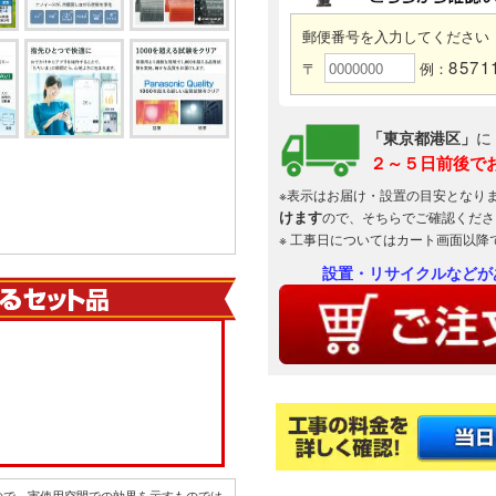
郵便番号を入力してください
8571
〒
例：
「東京都港区」
に
２～５日前後で
※表示はお届け・設置の目安となり
けます
ので、そちらでご確認くださ
※ 工事日についてはカート画面以降
設置・リサイクルなどが
ので、実使用空間での効果を示すものでは