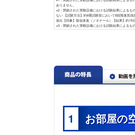
ありません。
※2：閉鎖された実験設備における試験結果によるも
ない 【試験方法】約6畳試験室において6段階臭気
放出【対象】疑似体臭（ノネナール）【結果】約15分
※3：閉鎖された実験設備における試験結果によるも
ない【試験方法】室温25℃、湿度70%の約6畳試験
片を設置、1日3時間の冷房運転後に「内部クリーン
菌の数を比較【結果】試験片のカビ菌1種が「内部ク
除去されたことを確認
※4：30分以上運転を行い停止した時。長時間連続
運転中に内部クリーン運転をさせたい時は設定が必要
はない。内部クリーン運転の動作内容を「送風自動
果となる。
※5：国内壁掛け形エアコンにおいて。2025年7月2
除。フィルター掃除は自動で行うがホコリや油汚れ
洗いを推奨。
※6：国内壁掛け形エアコンにおいて。アセンブルベ
率な運転ができる技術。2025年11月1日現在。
※7：最小冷房能力が従来品CS-X404D2=0.5kW、新製
例。約14畳試験室、外気温30℃、湿度60％、室温
※8：運転安定時約1時間の積算消費電力量がエコロー
X404D2=140Wh、CS-X406D2=119Wh。CS-
1
お部屋の
温30℃、湿度60％、室温25℃となるよう運転した場
※9：ナノイーＸ搭載2018年以降モデル対象