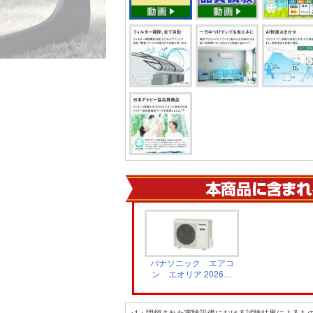
パナソニック エアコ
ン エオリア 2026年
ハイグレードモデルX
シリーズ 室外機
CU-X366D
※1：閉鎖された実験設備における試験結果によるも