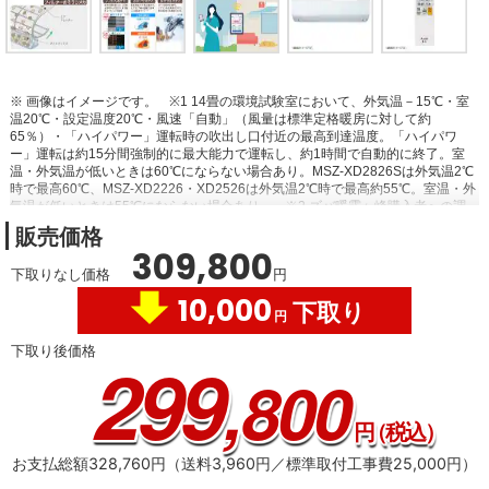
※ 画像はイメージです。
※1 14畳の環境試験室において、外気温－15℃・室
温20℃・設定温度20℃・風速「自動」（風量は標準定格暖房に対して約
65％）・「ハイパワー」運転時の吹出し口付近の最高到達温度。「ハイパワ
ー」運転は約15分間強制的に最大能力で運転し、約1時間で自動的に終了。室
温・外気温が低いときは60℃にならない場合あり。MSZ-XD2826Sは外気温2℃
時で最高60℃、MSZ-XD2226・XD2526は外気温2℃時で最高約55℃。室温・外
気温が低いときは55℃にならない場合あり。
※2 ズバ暖霧ヶ峰購入者への調
査結果による。「満足」と答えた人1,571人。調査対象者数＝1,684人。調査期
販売価格
間2023年4月1日～2024年3月31日。
※3 Rシリーズ（6畳用）との低温暖房能
309,800
力比較。外気温2℃時。本製品：5.0kＷ。MSZ-R2225：2.8kＷ。
※4 「ムーブ
下取りなし価格
円
アイ」は、室内機の直下近傍を見ることができません。人の動き・状態、室内
の形状・広さなどにより正しく検知できないことがあります。
※5 室内機の据
10,000
下取り
付場所やお部屋の環境条件により、正確に室温を測定できず、「冷房」運転を
円
しないことがあります。
※6 「高温みまもり」は、高温時の体への影響を防ぐ
ものではありません。
※7 閉鎖された実験設備における試験結果によるもの
下取り後価格
299
で、実使用空間での効果を示すものではありません。
※8 PM2.5：2.5μｍ以下
,800
の微小粒子状物質の総称です。本エアコンで、0.3～2.5μｍの粒子を約90％キャ
ッチ。28㎥の試験空間での95分後の効果（メーカー調べ）。換気などによる屋
外からの新たな粒子の侵入は想定されていません。0.3μｍ未満の微小粒子状物
円
（税込）
質は、除去未確認。また、空気中の有害物質のすべてを除去できるものではあ
りません。
※9 実使用空間での実証効果ではありません。フィルターに付着し
お支払総額328,760円（送料3,960円／標準取付工事費25,000円）
たものを抑制します。
※10 使用環境により汚れの程度が異なりますので、エ
アフィルターは定期的にお手入れしてください。
※11 特殊仕様なしと特殊仕