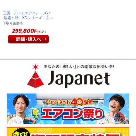
三菱 ルームエアコン ズバ
暖霧ヶ峰 XDシリーズ 主
に20畳 ピュアホワイト
下取り後価格
MSZ-XD6326S-W-IN
299,800
円
(税込)