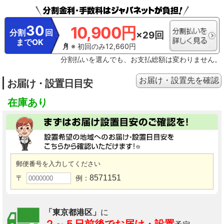
様ありのエアコンでそれぞれ10年使用後の汚れを想定（メーカー調べ）。使用
環境・設置状況により効果は異なります。
※12 特許第4698721号他。
※13
付着してしまったカビ菌による汚れを取り除く機能ではございません。オゾン
30
10,900円
が発生するため、わずかにニオイを感じることがあります。エアコン内部を乾
分割
回
×29回
燥させるため、最大10分間の弱暖房運転を行います。そのため、室温が2～3℃
までOK
※ 初回のみ12,660円
上がることや、室内湿度が上がることがあります（「冷房」/「除湿」運転
後）。お客様による設定が必要です。ご使用には電気代がかかります。
※14
分割払いを選んでも、お支払総額は変わりません。
エアコンのお手入れで高所に上がる場合は、安全に十分ご注意ください。写真
はメーカー他シリーズのエアコンにおいて、フィルターカセットを取り外した
後、お掃除をしている様子。
※15 エアコンやその周辺、お部屋にいる人の状
お届け・設置先を確認
お届け・設置日目安
態などを事前に十分確認してから操作してください。無線LANに接続すること
で、「MyMUアプリ」によるスマートフォンからの操作やスマートスピーカー
在庫あり
を使用しての操作が可能になります。「MyMUアプリ」を使用するために、以
下のものや環境をご用意ください。・スマートフォン（対応OS：Android™8以
上、iOS14以上）・インターネット回線（常時接続可能なブロードバンド回
線、FTTH（光ファイバー）、CATV(ケーブルTV）など。インターネット通信料
はお客様のご負担となります。）・ルーター。詳しくは取扱説明書をご覧くだ
さい。
郵便番号を入力してください
8571151
〒
例：
「東京都港区」
に