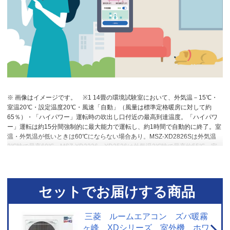
※ 画像はイメージです。
※1 14畳の環境試験室において、外気温－15℃・
室温20℃・設定温度20℃・風速「自動」（風量は標準定格暖房に対して約
65％）・「ハイパワー」運転時の吹出し口付近の最高到達温度。「ハイパワ
ー」運転は約15分間強制的に最大能力で運転し、約1時間で自動的に終了。室
温・外気温が低いときは60℃にならない場合あり。MSZ-XD2826Sは外気温
2℃時で最高60℃、MSZ-XD2226・XD2526は外気温2℃時で最高約55℃。室
温・外気温が低いときは55℃にならない場合あり。
※2 ズバ暖霧ヶ峰購入者
への調査結果による。「満足」と答えた人1,571人。調査対象者数＝1,684
人。調査期間2023年4月1日～2024年3月31日。
※3 Rシリーズ（6畳用）と
の低温暖房能力比較。外気温2℃時。本製品：5.0kＷ。MSZ-R2225：2.8k
セットでお届けする商品
Ｗ。
※4 「ムーブアイ」は、室内機の直下近傍を見ることができません。人
の動き・状態、室内の形状・広さなどにより正しく検知できないことがあり
ます。
※5 室内機の据付場所やお部屋の環境条件により、正確に室温を測定
三菱 ルームエアコン ズバ暖霧
できず、「冷房」運転をしないことがあります。
※6 「高温みまもり」は、
ヶ峰 XDシリーズ 室外機 ホワ