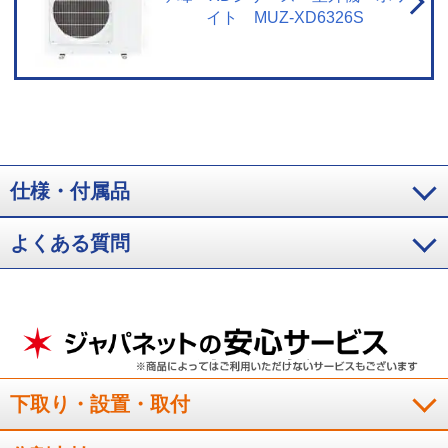
高温時の体への影響を防ぐものではありません。
※7 閉鎖された実験設備に
イト MUZ-XD6326S
おける試験結果によるもので、実使用空間での効果を示すものではありませ
ん。
※8 PM2.5：2.5μｍ以下の微小粒子状物質の総称です。本エアコンで、
0.3～2.5μｍの粒子を約90％キャッチ。28㎥の試験空間での95分後の効果（メ
ーカー調べ）。換気などによる屋外からの新たな粒子の侵入は想定されてい
ません。0.3μｍ未満の微小粒子状物質は、除去未確認。また、空気中の有害
物質のすべてを除去できるものではありません。
※9 実使用空間での実証効
果ではありません。フィルターに付着したものを抑制します。
※10 使用環
境により汚れの程度が異なりますので、エアフィルターは定期的にお手入れ
してください。
※11 特殊仕様なしと特殊仕様ありのエアコンでそれぞれ10
仕様・付属品
年使用後の汚れを想定（メーカー調べ）。使用環境・設置状況により効果は
異なります。
※12 特許第4698721号他。
※13 付着してしまったカビ菌に
よる汚れを取り除く機能ではございません。オゾンが発生するため、わずか
よくある質問
にニオイを感じることがあります。エアコン内部を乾燥させるため、最大10
分間の弱暖房運転を行います。そのため、室温が2～3℃上がることや、室内
湿度が上がることがあります（「冷房」/「除湿」運転後）。お客様による設
定が必要です。ご使用には電気代がかかります。
※14 エアコンのお手入れ
で高所に上がる場合は、安全に十分ご注意ください。写真はメーカー他シリ
ーズのエアコンにおいて、フィルターカセットを取り外した後、お掃除をし
ている様子。
※15 エアコンやその周辺、お部屋にいる人の状態などを事前
に十分確認してから操作してください。無線LANに接続することで、「MyMU
下取り・設置・取付
アプリ」によるスマートフォンからの操作やスマートスピーカーを使用して
の操作が可能になります。「MyMUアプリ」を使用するために、以下のものや
環境をご用意ください。・スマートフォン（対応OS：Android™8以上、