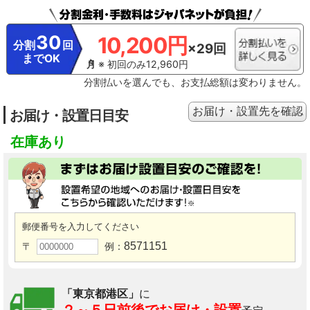
様ありのエアコンでそれぞれ10年使用後の汚れを想定（メーカー調べ）。使用
環境・設置状況により効果は異なります。
※12 特許第4698721号他。
※13
付着してしまったカビ菌による汚れを取り除く機能ではございません。オゾン
30
10,200円
が発生するため、わずかにニオイを感じることがあります。エアコン内部を乾
分割
回
×29回
燥させるため、最大10分間の弱暖房運転を行います。そのため、室温が2～3℃
までOK
※ 初回のみ12,960円
上がることや、室内湿度が上がることがあります（「冷房」/「除湿」運転
後）。お客様による設定が必要です。ご使用には電気代がかかります。
※14
分割払いを選んでも、お支払総額は変わりません。
エアコンのお手入れで高所に上がる場合は、安全に十分ご注意ください。写真
はメーカー他シリーズのエアコンにおいて、フィルターカセットを取り外した
後、お掃除をしている様子。
※15 エアコンやその周辺、お部屋にいる人の状
お届け・設置先を確認
お届け・設置日目安
態などを事前に十分確認してから操作してください。無線LANに接続すること
で、「MyMUアプリ」によるスマートフォンからの操作やスマートスピーカー
在庫あり
を使用しての操作が可能になります。「MyMUアプリ」を使用するために、以
下のものや環境をご用意ください。・スマートフォン（対応OS：Android™8以
上、iOS14以上）・インターネット回線（常時接続可能なブロードバンド回
線、FTTH（光ファイバー）、CATV(ケーブルTV）など。インターネット通信料
はお客様のご負担となります。）・ルーター。詳しくは取扱説明書をご覧くだ
さい。
郵便番号を入力してください
8571151
〒
例：
「東京都港区」
に