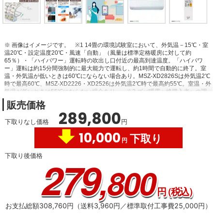
※ 画像はイメージです。
※1 14畳の環境試験室において、外気温－15℃・室
温20℃・設定温度20℃・風速「自動」（風量は標準定格暖房に対して約
65％）・「ハイパワー」運転時の吹出し口付近の最高到達温度。「ハイパワ
ー」運転は約15分間強制的に最大能力で運転し、約1時間で自動的に終了。室
温・外気温が低いときは60℃にならない場合あり。MSZ-XD2826Sは外気温2℃
時で最高60℃、MSZ-XD2226・XD2526は外気温2℃時で最高約55℃。室温・外
気温が低いときは55℃にならない場合あり。
※2 ズバ暖霧ヶ峰購入者への調
査結果による。「満足」と答えた人1,571人。調査対象者数＝1,684人。調査期
販売価格
間2023年4月1日～2024年3月31日。
※3 Rシリーズ（6畳用）との低温暖房能
289,800
力比較。外気温2℃時。本製品：5.0kＷ。MSZ-R2225：2.8kＷ。
※4 「ムーブ
下取りなし価格
円
アイ」は、室内機の直下近傍を見ることができません。人の動き・状態、室内
の形状・広さなどにより正しく検知できないことがあります。
※5 室内機の据
10,000
下取り
付場所やお部屋の環境条件により、正確に室温を測定できず、「冷房」運転を
円
しないことがあります。
※6 「高温みまもり」は、高温時の体への影響を防ぐ
ものではありません。
※7 閉鎖された実験設備における試験結果によるもの
下取り後価格
279
で、実使用空間での効果を示すものではありません。
※8 PM2.5：2.5μｍ以下
,800
の微小粒子状物質の総称です。本エアコンで、0.3～2.5μｍの粒子を約90％キャ
ッチ。28㎥の試験空間での95分後の効果（メーカー調べ）。換気などによる屋
外からの新たな粒子の侵入は想定されていません。0.3μｍ未満の微小粒子状物
円
（税込）
質は、除去未確認。また、空気中の有害物質のすべてを除去できるものではあ
りません。
※9 実使用空間での実証効果ではありません。フィルターに付着し
お支払総額308,760円（送料3,960円／標準取付工事費25,000円）
たものを抑制します。
※10 使用環境により汚れの程度が異なりますので、エ
アフィルターは定期的にお手入れしてください。
※11 特殊仕様なしと特殊仕