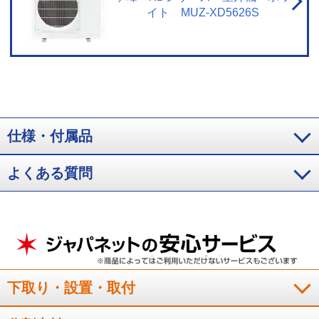
高温時の体への影響を防ぐものではありません。
※7 閉鎖された実験設備に
イト MUZ-XD5626S
おける試験結果によるもので、実使用空間での効果を示すものではありませ
ん。
※8 PM2.5：2.5μｍ以下の微小粒子状物質の総称です。本エアコンで、
0.3～2.5μｍの粒子を約90％キャッチ。28㎥の試験空間での95分後の効果（メ
ーカー調べ）。換気などによる屋外からの新たな粒子の侵入は想定されてい
ません。0.3μｍ未満の微小粒子状物質は、除去未確認。また、空気中の有害
物質のすべてを除去できるものではありません。
※9 実使用空間での実証効
果ではありません。フィルターに付着したものを抑制します。
※10 使用環
境により汚れの程度が異なりますので、エアフィルターは定期的にお手入れ
してください。
※11 特殊仕様なしと特殊仕様ありのエアコンでそれぞれ10
仕様・付属品
年使用後の汚れを想定（メーカー調べ）。使用環境・設置状況により効果は
異なります。
※12 特許第4698721号他。
※13 付着してしまったカビ菌に
よる汚れを取り除く機能ではございません。オゾンが発生するため、わずか
よくある質問
にニオイを感じることがあります。エアコン内部を乾燥させるため、最大10
分間の弱暖房運転を行います。そのため、室温が2～3℃上がることや、室内
湿度が上がることがあります（「冷房」/「除湿」運転後）。お客様による設
定が必要です。ご使用には電気代がかかります。
※14 エアコンのお手入れ
で高所に上がる場合は、安全に十分ご注意ください。写真はメーカー他シリ
ーズのエアコンにおいて、フィルターカセットを取り外した後、お掃除をし
ている様子。
※15 エアコンやその周辺、お部屋にいる人の状態などを事前
に十分確認してから操作してください。無線LANに接続することで、「MyMU
下取り・設置・取付
アプリ」によるスマートフォンからの操作やスマートスピーカーを使用して
の操作が可能になります。「MyMUアプリ」を使用するために、以下のものや
環境をご用意ください。・スマートフォン（対応OS：Android™8以上、