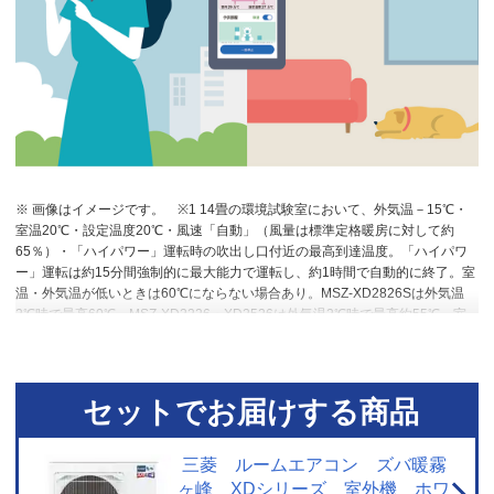
※ 画像はイメージです。
※1 14畳の環境試験室において、外気温－15℃・
室温20℃・設定温度20℃・風速「自動」（風量は標準定格暖房に対して約
65％）・「ハイパワー」運転時の吹出し口付近の最高到達温度。「ハイパワ
ー」運転は約15分間強制的に最大能力で運転し、約1時間で自動的に終了。室
温・外気温が低いときは60℃にならない場合あり。MSZ-XD2826Sは外気温
2℃時で最高60℃、MSZ-XD2226・XD2526は外気温2℃時で最高約55℃。室
温・外気温が低いときは55℃にならない場合あり。
※2 ズバ暖霧ヶ峰購入者
への調査結果による。「満足」と答えた人1,571人。調査対象者数＝1,684
人。調査期間2023年4月1日～2024年3月31日。
※3 Rシリーズ（6畳用）と
の低温暖房能力比較。外気温2℃時。本製品：5.0kＷ。MSZ-R2225：2.8k
セットでお届けする商品
Ｗ。
※4 「ムーブアイ」は、室内機の直下近傍を見ることができません。人
の動き・状態、室内の形状・広さなどにより正しく検知できないことがあり
ます。
※5 室内機の据付場所やお部屋の環境条件により、正確に室温を測定
三菱 ルームエアコン ズバ暖霧
できず、「冷房」運転をしないことがあります。
※6 「高温みまもり」は、
ヶ峰 XDシリーズ 室外機 ホワ