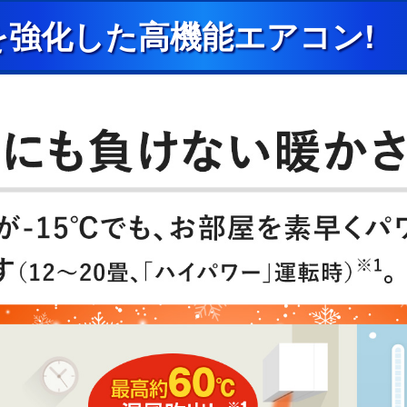
を強化した高機能エアコン!
機能ではございません。オゾンが発生する
コン内部を乾燥させるため、最大10分間
上がることや、室内湿度が上がることがあ
設定が必要です。ご使用には電気代がかか
全に十分ご注意ください。写真はメーカー
トを取り外した後、お掃除をしている様
どを事前に十分確認してから操作してくだ
」によるスマートフォンからの操作やスマ
「MyMUアプリ」を使用するために、以
OS：Android™8以上、iOS14以
バンド回線、FTTH（光ファイバー）、
はお客様のご負担となります。）・ルータ