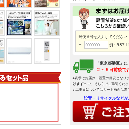
郵便番号を入力してください
8571
〒
例：
「東京都港区」
に
２～５日前後で
※表示はお届け・設置の目安となり
けます
ので、そちらでご確認くださ
※ 工事日についてはカート画面以降
設置・リサイクルなどが