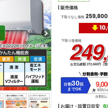
販売価格
259,800
下取りなし価格
10
249
下取り後価格
お支払総額 272,660円（送
30
9,0
分割
回
までOK
※ 初回のみ
分割払
お届け・設置日目安