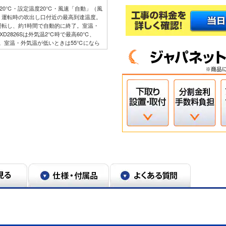
温20℃・設定温度20℃・風速「自動」（風
」運転時の吹出し口付近の最高到達温度。
運転し、約1時間で自動的に終了。室温・
D2826Sは外気温2℃時で最高60℃、
55℃。室温・外気温が低いときは55℃になら
と答えた人1,571人。調査対象者数＝
2℃時。本製品：5.0kＷ。MSZ-
とができません。人の動き・状態、室内の形
ます。
正確に室温を測定できず、「冷房」運転をし
ぐものではありません。
ので、実使用空間での効果を示すものではあ
。本エアコンで、0.3～2.5μｍの粒子を約
（メーカー調べ）。換気などによる屋外から
ｍ未満の微小粒子状物質は、除去未確認。ま
はありません。
ルターに付着したものを抑制します。
エアフィルターは定期的にお手入れしてく
ぞれ10年使用後の汚れを想定（メーカー調
。