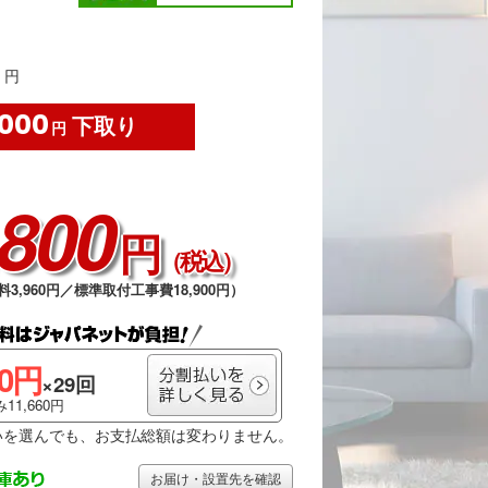
円
,000
下取り
円
,800
円
（税込）
料3,960円／標準取付工事費18,900円）
00円
×29回
11,660円
いを選んでも、お支払総額は変わりません。
お届け・設置先を確認