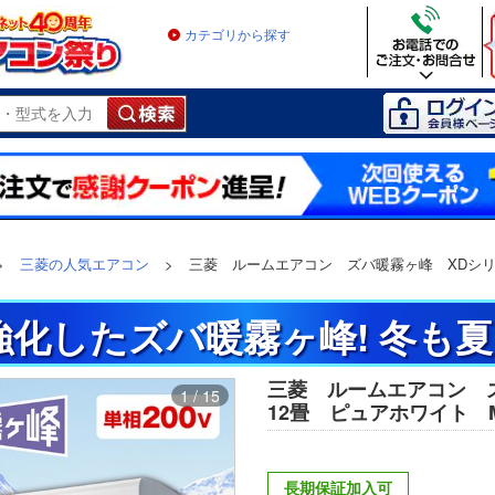
カテゴリから探す
>
三菱の人気エアコン
>
三菱 ルームエアコン ズバ暖霧ヶ峰 XDシリ
化したズバ暖霧ヶ峰! 冬も
三菱 ルームエアコン 
1 / 15
12畳 ピュアホワイト MSZ
長期保証加入可