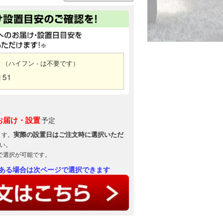
（ハイフン - は不要です）
151
お届け・設置
予定
実際の設置日はご注文時に選択いただ
ます。
い。
で選択が可能です。
ある場合は次ページで選択できます