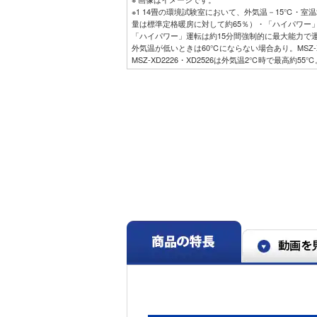
※1 14畳の環境試験室において、外気温－15℃・室
量は標準定格暖房に対して約65％）・「ハイパワー
「ハイパワー」運転は約15分間強制的に最大能力で
外気温が低いときは60℃にならない場合あり。MSZ-X
MSZ-XD2226・XD2526は外気温2℃時で最高約
ない場合あり。
※2 ズバ暖霧ヶ峰購入者への調査結果による。「満足」
1,684人。調査期間2023年4月1日～2024年3月31日。
※3 Rシリーズ（6畳用）との低温暖房能力比較。外気温
R2225：2.8kＷ。
※4 「ムーブアイ」は、室内機の直下近傍を見るこ
状・広さなどにより正しく検知できないことがあり
※5 室内機の据付場所やお部屋の環境条件により、
ないことがあります。
※6 「高温みまもり」は、高温時の体への影響を防
※7 閉鎖された実験設備における試験結果によるも
りません。
※8 PM2.5：2.5μｍ以下の微小粒子状物質の総称です
90％キャッチ。28㎥の試験空間での95分後の効果
の新たな粒子の侵入は想定されていません。0.3μ
た、空気中の有害物質のすべてを除去できるもので
※9 実使用空間での実証効果ではありません。フィ
※10 使用環境により汚れの程度が異なりますので、
ださい。
※11 特殊仕様なしと特殊仕様ありのエアコンでそれ
べ）。使用環境・設置状況により効果は異なります