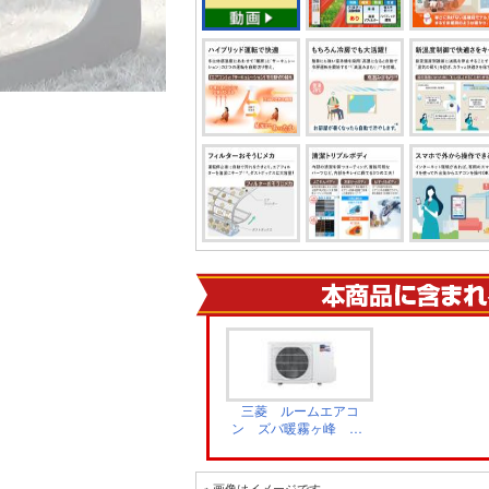
三菱 ルームエアコ
ン ズバ暖霧ヶ峰 XD
シリーズ 室外機 ホ
ワイト MUZ-
XD3626S
※ 画像はイメージです。