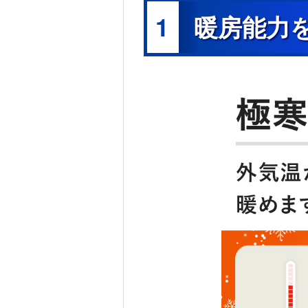
※12 特許第4698721号他。
1
暖房能力
※13 付着してしまったカビ菌による汚れを取り除く
ため、わずかにニオイを感じることがあります。エア
の弱暖房運転を行います。そのため、室温が2～3℃
ります（「冷房」/「除湿」運転後）。お客様による
ります。
※14 エアコンのお手入れで高所に上がる場合は、安
他シリーズのエアコンにおいて、フィルターカセッ
子。
※15 エアコンやその周辺、お部屋にいる人の状態な
さい。無線LANに接続することで、「MyMUアプリ
ートスピーカーを使用しての操作が可能になります。
下のものや環境をご用意ください。・スマートフォン（対応
上）・インターネット回線（常時接続可能なブロード
CATV(ケーブルTV）など。インターネット通信料
ー。詳しくは取扱説明書をご覧ください。