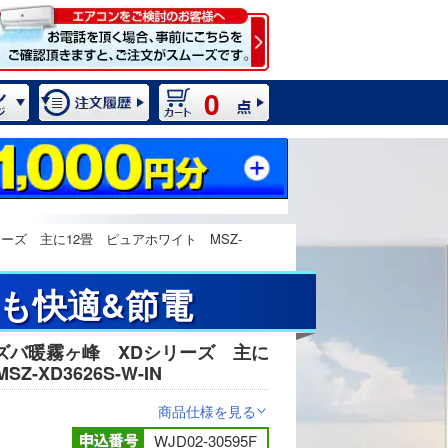
0
ーズ 主に12畳 ピュアホワイト MSZ-
夏も快適&節電
ズバ暖霧ヶ峰 XDシリーズ 主に
2 / 15
-XD3626S-W-IN
商品仕様を見る
>
WJD02-30595F