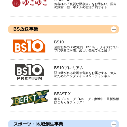
お客様の『良質な温泉旅』をお手伝い。国内
の旅館・宿・ホテルの宿泊予約サイト
BS放送事業
BS10
全国無料のBS放送局『BS10』。クイズにゴル
フに映画に麻雀、楽しい番組てんこ盛り！
BS10プレミアム
語り継がれる映画や音楽をお届けする、大人
のためのエンタテインメントチャンネル
BEAST X
麻雀プロリーグ「Mリーグ」参戦中！最新情報
はこちらをチェック！
スポーツ・地域創生事業