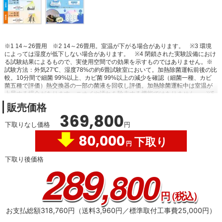
※1 14～26畳用
※2 14～26畳用。室温が下がる場合があります。
※3 環境
によっては湿度が低下しない場合があります。
※4 閉鎖された実験設備におけ
る試験結果によるもので、実使用空間での効果を示すものではありません。※
試験方法：外気27℃、湿度78%の約6畳試験室において。加熱除菌運転前後の比
較。10分間で細菌 99%以上、カビ菌 99%以上の減少を確認（細菌一種、カビ
菌五種で評価）熱交換器の一部の菌液を回収し評価。加熱除菌運転中は室温が
上昇する場合があります。ニオイや汚れを除去する機能ではありません。
※5
特許第6399181号。
※6 運転時間・使用環境等でお手入れ時間が異なる場合
販売価格
があります。動作環境によって効果が低下する場合があります。微細なホコリ
369,800
の多い環境や油が付着した場合、タバコのヤニ汚れが気になる際は、1シーズン
下取りなし価格
円
から1年に1回を目安にお客様ご自身でのお手入れをおすすめします。
※7 閉鎖
された実験設備における試験結果によるもので、実使用空間での効果を示すも
80,000
下取り
のではありません。
※8 試験条件：25㎥密閉空間内にカビ菌1種を浮遊させ空
円
清運転。経時的に空間内の浮遊カビ菌を捕集しカビ数を測定。結果：63分で
99％減少
※9 試験条件：25㎥密閉空間内に細菌1種を浮遊させ空清運転。経時
下取り後価格
289
的に空間内の浮遊細菌を捕集し細菌数を測定。結果：118分で99％減少
※10
,800
JEM1467による。風量設定：強風。タバコの有害物質は除去不可。
※11 14
畳試験室、外気温7℃、設定温度20℃、風量自動、風向暖房標準、暖房運転安定
時、1時間あたり自動ECO機能ON時135WhとOFF時170Whとの比較。外気温
円
（税込）
35℃、設定温度27℃、風量自動、風向水平、冷房運転安定時、1時間あたり自動
ECO機能ON時180WhとOFF時230Whとの比較。お客様ご自身で設定いただく
お支払総額318,760円（送料3,960円／標準取付工事費25,000円）
必要があります。
※12 気象データ等を取得するためにはモバイルアプリ「ノ
クリアアプリ」の登録時に郵便番号の入力が必要です。