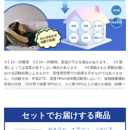
※1 14～26畳用
※2 14～26畳用。室温が下がる場合があります。
※3 環
境によっては湿度が低下しない場合があります。
※4 閉鎖された実験設備に
おける試験結果によるもので、実使用空間での効果を示すものではありませ
ん。※試験方法：外気27℃、湿度78%の約6畳試験室において。加熱除菌運転
前後の比較。10分間で細菌 99%以上、カビ菌 99%以上の減少を確認（細菌一
種、カビ菌五種で評価）熱交換器の一部の菌液を回収し評価。加熱除菌運転
中は室温が上昇する場合があります。ニオイや汚れを除去する機能ではあり
ません。
※5 特許第6399181号。
※6 運転時間・使用環境等でお手入れ時
間が異なる場合があります。動作環境によって効果が低下する場合がありま
す。微細なホコリの多い環境や油が付着した場合、タバコのヤニ汚れが気に
セットでお届けする商品
なる際は、1シーズンから1年に1回を目安にお客様ご自身でのお手入れをおす
すめします。
※7 閉鎖された実験設備における試験結果によるもので、実使
用空間での効果を示すものではありません。
※8 試験条件：25㎥密閉空間内
ゼネラル エアコン ノクリア