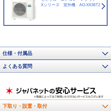
にカビ菌1種を浮遊させ空清運転。経時的に空間内の浮遊カビ菌を捕集しカビ
Xシリーズ 室外機 AO-X636T2
数を測定。結果：63分で99％減少
※9 試験条件：25㎥密閉空間内に細菌1種
を浮遊させ空清運転。経時的に空間内の浮遊細菌を捕集し細菌数を測定。結
果：118分で99％減少
※10 JEM1467による。風量設定：強風。タバコの有
害物質は除去不可。
※11 14畳試験室、外気温7℃、設定温度20℃、風量自
動、風向暖房標準、暖房運転安定時、1時間あたり自動ECO機能ON時135Wh
とOFF時170Whとの比較。外気温35℃、設定温度27℃、風量自動、風向水
平、冷房運転安定時、1時間あたり自動ECO機能ON時180WhとOFF時230Wh
との比較。お客様ご自身で設定いただく必要があります。
※12 気象データ
等を取得するためにはモバイルアプリ「ノクリアアプリ」の登録時に郵便番
号の入力が必要です。
仕様・付属品
よくある質問
下取り・設置・取付