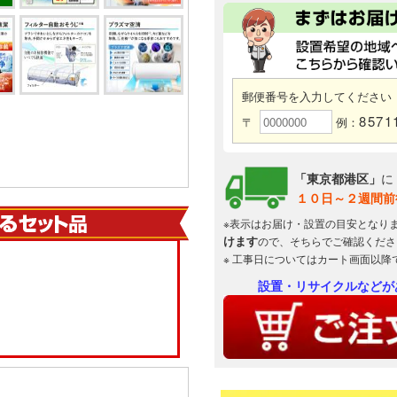
郵便番号を入力してください
8571
〒
例：
「東京都港区」
に
１０日～２週間前
※表示はお届け・設置の目安となり
けます
ので、そちらでご確認くださ
※ 工事日についてはカート画面以降
設置・リサイクルなどが