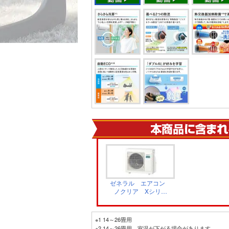
ゼネラル エアコン
ノクリア Xシリー
ズ 室外機 AO-
X566T2
※1 14～26畳用
※2 14～26畳用。室温が下がる場合があります。