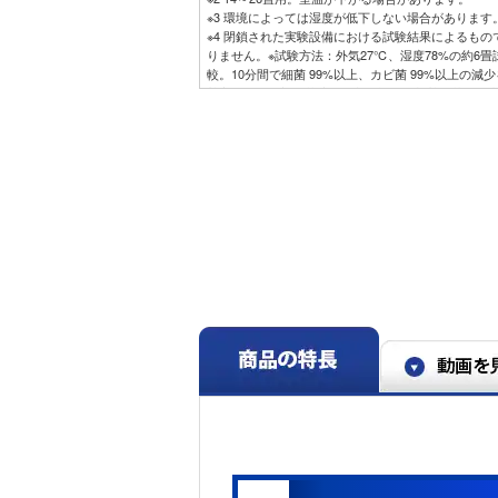
※3 環境によっては湿度が低下しない場合があります
※4 閉鎖された実験設備における試験結果によるも
りません。※試験方法：外気27℃、湿度78%の約6
較。10分間で細菌 99%以上、カビ菌 99%以上の
熱交換器の一部の菌液を回収し評価。加熱除菌運転
イや汚れを除去する機能ではありません。
※5 特許第6399181号。
※6 運転時間・使用環境等でお手入れ時間が異なる
下する場合があります。微細なホコリの多い環境や
になる際は、1シーズンから1年に1回を目安にお客
※7 閉鎖された実験設備における試験結果によるも
りません。
※8 試験条件：25㎥密閉空間内にカビ菌1種を浮遊
を捕集しカビ数を測定。結果：63分で99％減少
※9 試験条件：25㎥密閉空間内に細菌1種を浮遊さ
集し細菌数を測定。結果：118分で99％減少
※10 JEM1467による。風量設定：強風。タバコの
※11 14畳試験室、外気温7℃、設定温度20℃、風
間あたり自動ECO機能ON時135WhとOFF時170
量自動、風向水平、冷房運転安定時、1時間あたり自動EC
の比較。お客様ご自身で設定いただく必要がありま
※12 気象データ等を取得するためにはモバイルアプ
の入力が必要です。