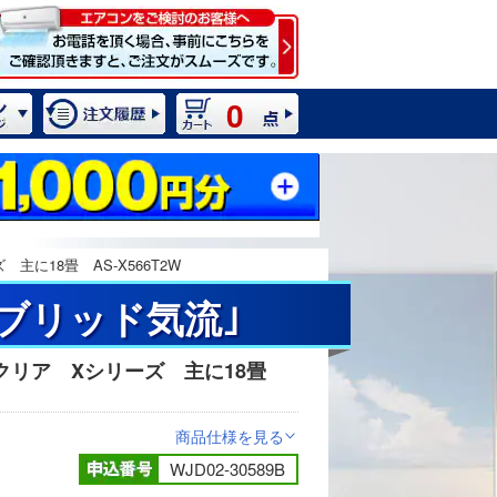
0
に18畳 AS-X566T2W
ブリッド気流｣
クリア Xシリーズ 主に18畳
2 / 12
商品仕様を見る
>
WJD02-30589B