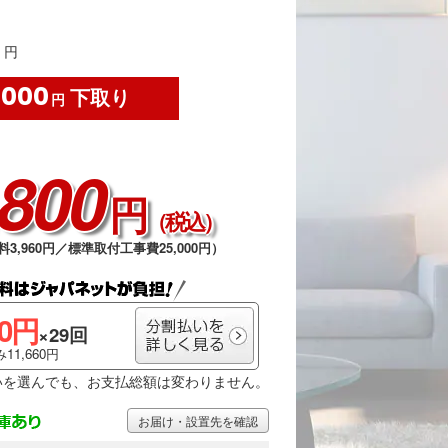
円
,000
下取り
円
,800
円
（税込）
料3,960円／標準取付工事費25,000円）
00円
×29回
11,660円
いを選んでも、お支払総額は変わりません。
お届け・設置先を確認