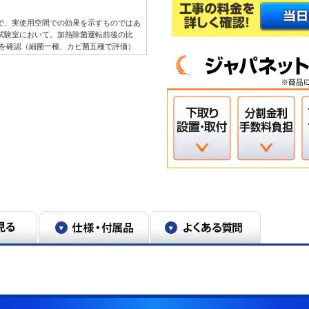
。
ので、実使用空間での効果を示すものではあ
畳試験室において。加熱除菌運転前後の比
減少を確認（細菌一種、カビ菌五種で評価）
中は室温が上昇する場合があります。ニオ
場合があります。動作環境によって効果が低
油が付着した場合、タバコのヤニ汚れが気
様ご自身でのお手入れをおすすめします。
ので、実使用空間での効果を示すものではあ
させ空清運転。経時的に空間内の浮遊カビ菌
せ空清運転。経時的に空間内の浮遊細菌を捕
有害物質は除去不可。
量自動、風向暖房標準、暖房運転安定時、1時
Whとの比較。外気温35℃、設定温度27℃、風
O機能ON時180WhとOFF時230Whと
す。
リ「ノクリアアプリ」の登録時に郵便番号