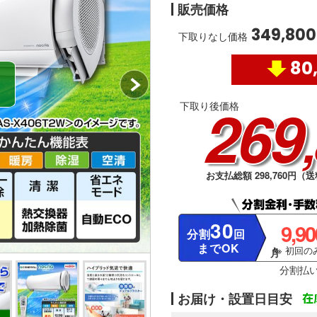
販売価格
349,800
下取りなし価格
80
269
下取り後価格
お支払総額 298,760円（送
30
9,9
分割
回
までOK
※ 初回のみ
分割払
お届け・設置日目安