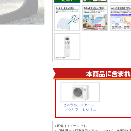
ゼネラル エアコン
ノクリア Ｌシリー
ズ 室外機 AO-
L635S2
※ 画像はイメージです。
※1 国内壁掛け型家庭用エアコンにおいて。送風路が着