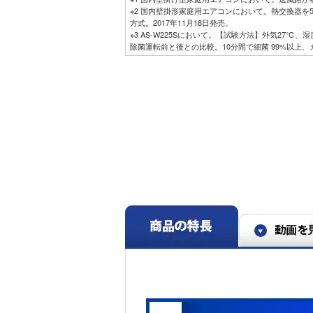
※2 国内壁掛形家庭用エアコンにおいて。熱交換器を
方式。2017年11月18日発売。
※3 AS-W225Sにおいて。【試験方法】外気27℃
除菌運転前と後との比較。10分間で細菌 99%以上、
カビ菌1種で評価）。熱交換器の一部の菌液を回収し
合があります。また、ニオイや汚れを除去する機能
※4 AS-L705S2において。冷房（ハイパワー）運
することを確認。
※5 AS-L705S2において。暖房（ハイパワー）運
することを確認。
※6 目標年度2027年度達成率100％クリア。