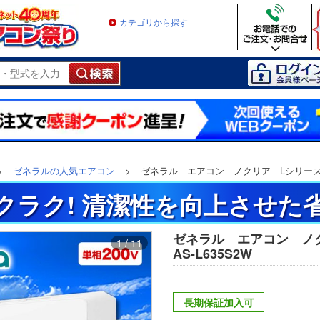
カテゴリから探す
>
ゼネラルの人気エアコン
>
ゼネラル エアコン ノクリア Lシリーズ 主
クラク! 清潔性を向上させた
ゼネラル エアコン ノ
1 / 11
AS-L635S2W
長期保証加入可