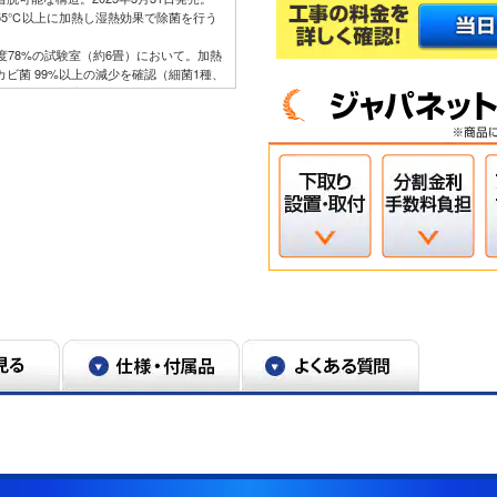
55℃以上に加熱し湿熱効果で除菌を行う
、湿度78%の試験室（約6畳）において。加熱
カビ菌 99%以上の減少を確認（細菌1種、
評価。動作環境によって効果が低下する場
ではありません。
転時、エアコンから最大15ｍの地点に風が到達
転時、エアコンから最大10ｍの地点に風が到達