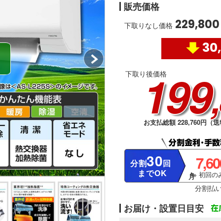
販売価格
229,800
下取りなし価格
30
199
下取り後価格
お支払総額 228,760円（送
30
7,6
分割
回
までOK
※ 初回のみ
分割払
お届け・設置日目安