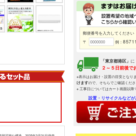
郵便番号を入力してください
8571
〒
例：
「東京都港区」
に
２～５日前後で
※表示はお届け・設置の目安となり
けます
ので、そちらでご確認くださ
※ 工事日についてはカート画面以降
設置・リサイクルなどが
脱可能な構造。2025年3月31日発売。