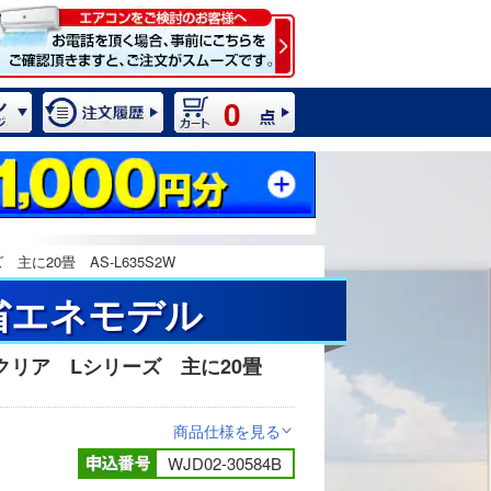
0
に20畳 AS-L635S2W
省エネモデル
クリア Lシリーズ 主に20畳
2 / 11
商品仕様を見る
>
WJD02-30584B