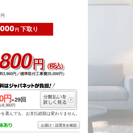
円
,000
下取り
円
,800
円
（税込）
料3,960円／標準取付工事費25,000円）
00円
×29回
8,360円
いを選んでも、お支払総額は変わりません。
お届け・設置先を確認