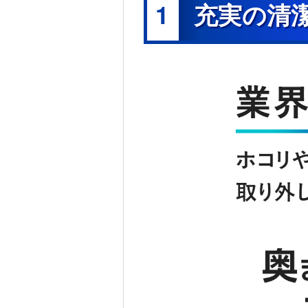
1
充実の清