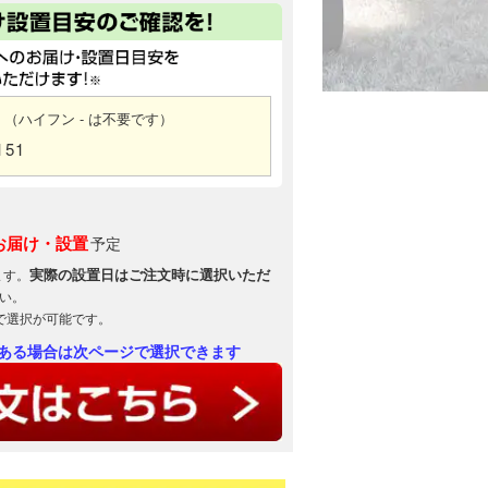
（ハイフン - は不要です）
151
お届け・設置
予定
実際の設置日はご注文時に選択いただ
ます。
い。
で選択が可能です。
ある場合は次ページで選択できます