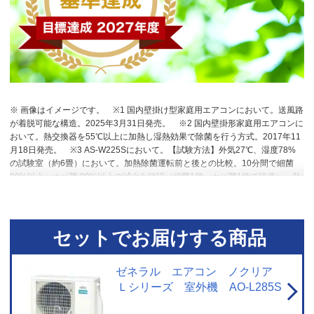
※ 画像はイメージです。
※1 国内壁掛け型家庭用エアコンにおいて。送風路
が着脱可能な構造。2025年3月31日発売。
※2 国内壁掛形家庭用エアコンに
おいて。熱交換器を55℃以上に加熱し湿熱効果で除菌を行う方式。2017年11
月18日発売。
※3 AS-W225Sにおいて。【試験方法】外気27℃、湿度78%
の試験室（約6畳）において。加熱除菌運転前と後との比較。10分間で細菌
99%以上、カビ菌 99%以上の減少を確認（細菌1種、カビ菌1種で評価）。熱
交換器の一部の菌液を回収し評価。動作環境によって効果が低下する場合が
あります。また、ニオイや汚れを除去する機能ではありません。
※4 AS-
L705S2において。冷房（ハイパワー）運転時、エアコンから最大15ｍの地点
に風が到達することを確認。
※5 AS-L705S2において。暖房（ハイパワー）
セットでお届けする商品
運転時、エアコンから最大10ｍの地点に風が到達することを確認。
※6 目
標年度2027年度達成率100％クリア。
ゼネラル エアコン ノクリア
Ｌシリーズ 室外機 AO-L285S