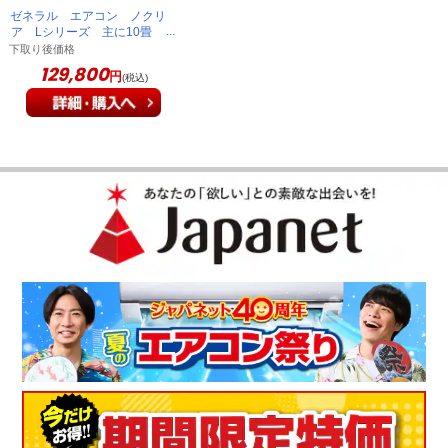
ゼネラル エアコン ノクリ
ア Lシリーズ 主に10畳
AS-L285S-W
下取り後価格
129,800
円
(税込)