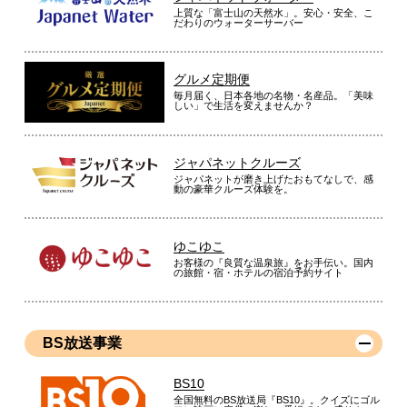
上質な「富士山の天然水」。安心・安全、こ
だわりのウォーターサーバー
グルメ定期便
毎月届く、日本各地の名物・名産品。「美味
しい」で生活を変えませんか？
ジャパネットクルーズ
ジャパネットが磨き上げたおもてなしで、感
動の豪華クルーズ体験を。
ゆこゆこ
お客様の『良質な温泉旅』をお手伝い。国内
の旅館・宿・ホテルの宿泊予約サイト
BS放送事業
BS10
全国無料のBS放送局『BS10』。クイズにゴル