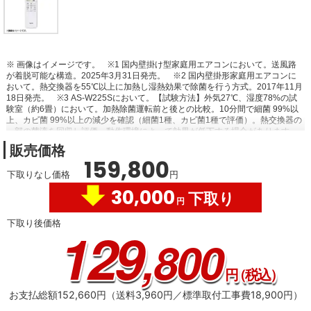
※ 画像はイメージです。
※1 国内壁掛け型家庭用エアコンにおいて。送風路
が着脱可能な構造。2025年3月31日発売。
※2 国内壁掛形家庭用エアコンに
おいて。熱交換器を55℃以上に加熱し湿熱効果で除菌を行う方式。2017年11月
18日発売。
※3 AS-W225Sにおいて。【試験方法】外気27℃、湿度78%の試
験室（約6畳）において。加熱除菌運転前と後との比較。10分間で細菌 99%以
上、カビ菌 99%以上の減少を確認（細菌1種、カビ菌1種で評価）。熱交換器の
一部の菌液を回収し評価。動作環境によって効果が低下する場合があります。
また、ニオイや汚れを除去する機能ではありません。
※4 AS-L705S2におい
販売価格
て。冷房（ハイパワー）運転時、エアコンから最大15ｍの地点に風が到達する
159,800
ことを確認。
※5 AS-L705S2において。暖房（ハイパワー）運転時、エアコ
下取りなし価格
円
ンから最大10ｍの地点に風が到達することを確認。
※6 目標年度2027年度達
成率100％クリア。
30,000
下取り
円
下取り後価格
129
,800
円
（税込）
お支払総額152,660円（送料3,960円／標準取付工事費18,900円）