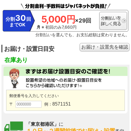
30
5,000円
分割
回
×29回
までOK
※ 初回のみ7,660円
分割払いを選んでも、お支払総額は変わりません。
お届け・設置先を確認
お届け・設置日目安
在庫あり
郵便番号を入力してください
8571151
〒
例：
「東京都港区」
に