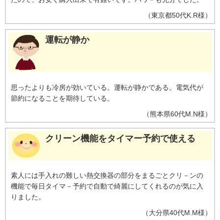
（
東京都
50代
K.R様
）
運転が静か
思ったよりも冷房が効いている。運転が静かである。電気代が
節約になることを期待している。
（
熊本県
60代
M.N様
）
クリーン機能をタイマー予約で使える
素人には手入れの難しい熱交換器の部分をまるごとクリ－ンの
機能で毎日タイマ－予約で自動で綺麗にしてくれるのが気に入
りました。
（
大分県
40代
M.M様
）