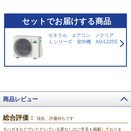
交換器の一部の菌液を回収し評価。動作環境によって効果が低下する場合が
あります。また、ニオイや汚れを除去する機能ではありません。
※4 AS-
L705S2において。冷房（ハイパワー）運転時、エアコンから最大15ｍの地点
に風が到達することを確認。
※5 AS-L705S2において。暖房（ハイパワー）
セットでお届けする商品
運転時、エアコンから最大10ｍの地点に風が到達することを確認。
※6 目
標年度2027年度達成率100％クリア。
ゼネラル エアコン ノクリア
Ｌシリーズ 室外機 AO-L225S
商品レビュー
総合評価：
現在、評価待ちです
※
ハガキなどでいただいている星なしのご意見も掲載しておりま