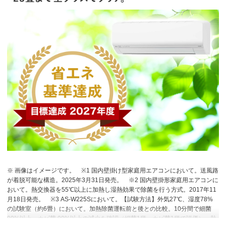
※ 画像はイメージです。
※1 国内壁掛け型家庭用エアコンにおいて。送風路
が着脱可能な構造。2025年3月31日発売。
※2 国内壁掛形家庭用エアコンに
おいて。熱交換器を55℃以上に加熱し湿熱効果で除菌を行う方式。2017年11
月18日発売。
※3 AS-W225Sにおいて。【試験方法】外気27℃、湿度78%
の試験室（約6畳）において。加熱除菌運転前と後との比較。10分間で細菌
99%以上、カビ菌 99%以上の減少を確認（細菌1種、カビ菌1種で評価）。熱