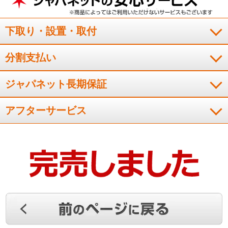
（
埼玉県
50代
M.Y様
）
下取り・設置・取付
音が静かで、お掃除機能がついているの
もよい
分割支払い
やっぱりエアコンはゼネラルが上等です。壊れないし、安心感
ジャパネット長期保証
があります。音も静かでいいです。お掃除機能がついている
と、エアコンクリ－ニング料金が高くつくので、掃除機能なし
がお得だと思います。
アフターサービス
（
長崎県
50代
F.M様
）
音が静か
音が静かです。子ども部屋につけたのですが、子どもも満足で
す
（
大阪府
50代
H.M様
）