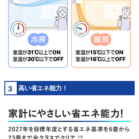
3
高い省エネ能力！