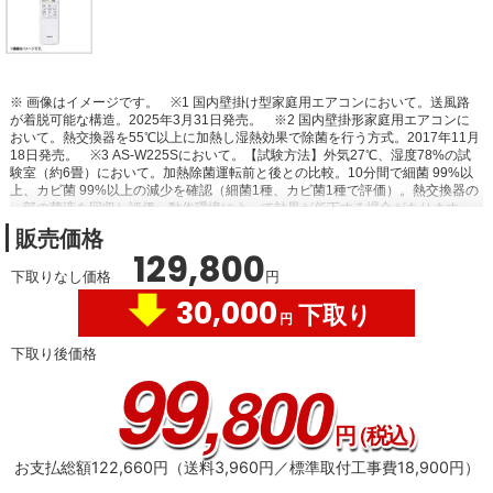
※ 画像はイメージです。
※1 国内壁掛け型家庭用エアコンにおいて。送風路
が着脱可能な構造。2025年3月31日発売。
※2 国内壁掛形家庭用エアコンに
おいて。熱交換器を55℃以上に加熱し湿熱効果で除菌を行う方式。2017年11月
18日発売。
※3 AS-W225Sにおいて。【試験方法】外気27℃、湿度78%の試
験室（約6畳）において。加熱除菌運転前と後との比較。10分間で細菌 99%以
上、カビ菌 99%以上の減少を確認（細菌1種、カビ菌1種で評価）。熱交換器の
一部の菌液を回収し評価。動作環境によって効果が低下する場合があります。
また、ニオイや汚れを除去する機能ではありません。
※4 AS-L705S2におい
販売価格
て。冷房（ハイパワー）運転時、エアコンから最大15ｍの地点に風が到達する
129,800
ことを確認。
※5 AS-L705S2において。暖房（ハイパワー）運転時、エアコ
下取りなし価格
円
ンから最大10ｍの地点に風が到達することを確認。
※6 目標年度2027年度達
成率100％クリア。
30,000
下取り
円
下取り後価格
99
,800
円
（税込）
お支払総額122,660円（送料3,960円／標準取付工事費18,900円）