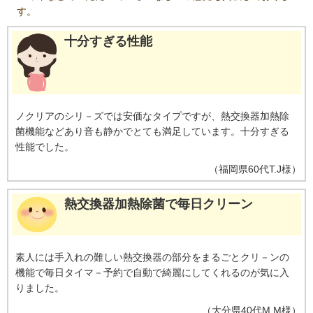
す。
十分すぎる性能
ノクリアのシリ－ズでは安価なタイプですが、熱交換器加熱除
菌機能などあり音も静かでとても満足しています。十分すぎる
性能でした。
（
福岡県
60代
T.J様
）
熱交換器加熱除菌で毎日クリーン
素人には手入れの難しい熱交換器の部分をまるごとクリ－ンの
機能で毎日タイマ－予約で自動で綺麗にしてくれるのが気に入
りました。
（
大分県
40代
M.M様
）