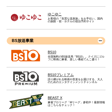
ゆこゆこ
お客様の『良質な温泉旅』をお手伝い。国内
の旅館・宿・ホテルの宿泊予約サイト
BS放送事業
BS10
全国無料のBS放送局『BS10』。クイズにゴル
フに映画に麻雀、楽しい番組てんこ盛り！
BS10プレミアム
語り継がれる映画や音楽をお届けする、大人
のためのエンタテインメントチャンネル
BEAST X
麻雀プロリーグ「Mリーグ」参戦中！最新情報
はこちらをチェック！