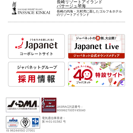
長崎リゾートアイランド
パサージュ琴海
長崎の内海・大村湾に面したゴルフ＆ホテル
のリゾートアイランド
JASRAC許諾番号：
9009927005Y45040
電気通信事業者：
第 H-01-01582 号
IS 96244/ISO 27001