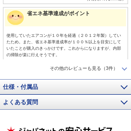
省エネ基準達成がポイント
使用していたエアコンが１０年を経過（２０１２年製）してい
たため。また、省エネ基準達成率が１００％以上を目安にして
いたことが購入のきっかけです。これからになりますが、内部
の掃除が楽に行えそうです。
（
熊本県
60代
I.K様
）
その他のレビューも見る（3件）
ル－バ－等を自分で掃除できる
仕様・付属品
よくある質問
運転音が静かでル－バ－等を外して自分で掃除できる点。操作
性はシンプルで分かりやすい。運転音は思ったより大きい。気
になる音がするが、調べると故障ではないということなのでも
う少し様子をみます。