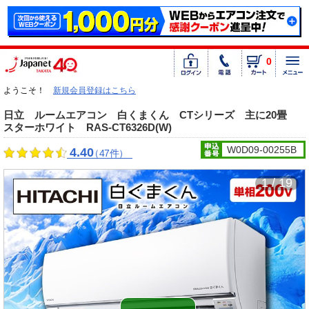
0
ようこそ！
新規会員登録はこちら
日立 ルームエアコン 白くまくん CTシリーズ 主に20畳
スターホワイト RAS-CT6326D(W)
W0D09-00255B
4.40
（47件）
1 / 19