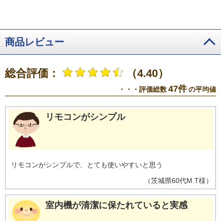
費電力（466Wh）。
※11【抗菌・防カビ・抗ウイルスフィルター】フィル
ターの性能。部屋全体への抑制性能とは異なります。
※12【ダストボック
スのお手入れ】ダストボックスは半年に1回を目安に定期的に確認して、ホコ
リがたまっているようならお手入れをしてください。
※13【最上位モデル
商品レビュー
にも搭載／プラズマイオン空清】Xシリーズ搭載「パワフルPremiumプラズマ
空清」とは異なる。
※14【ステンレスは埃の付着量がプラスチックの半分
以下】プラスチックとステンレスの比較。JIS粉体8種・11種混合。約8時間送
総合評価：
（4.40）
風運転した後の通風路のホコリ付着量。
※15【除菌／ステンレス通風路・
ステンレスフラップ】エアコンから出る空気を除菌しているわけではありま
47件
・・・評価総数
の平均値
せん。JIS Z 2801定量試験(フィルム密着法)によります。
※16【ecoこれっ
きり運転で省エネ】RAS-CT4026D、洋室14畳。冷房時:外気温35℃、設定温
度27℃、風速自動において、室温安定時の1時間あたりの積算消費電力量が
リモコンがシンプル
［ecoこれっきり］ON（262Wh）とOFF（303Wh）との比較。カーテンを閉
め切った日射量の少ない日中を想定。
※17【外気温50℃でも運転】運転中
の室外機の吸い込み空気温度。ベランダなど狭小スペースに設置した場合、
室外機周辺が高温になることがあります。所定の設置スペースを確保してく
ださい。また、高温の場合、製品保護のため運転しないことがあります。使
リモコンがシンプルで、とても使いやすいと思う
用環境により能力が低下する場合があります。
※19【国内唯一／室外熱交
換器自動お掃除［凍結洗浄］】2026年4月時点で販売されている国内家庭用エ
（
茨城県
60代
M.T様
）
アコンにおいて。熱交換器を自動で凍結させ洗浄する技術。室外機の［凍結
洗浄］は出荷時には設定されておらず、お客様による設定が必要です。
室内機が清潔に保たれていると実感