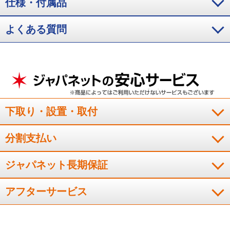
仕様・付属品
静かで、設定温度に素早く到達。デザインがシンプルでスッキ
リ。
よくある質問
（
三重県
60代
I.H様
）
ステンレスの清潔さ、運転音の静かさが
〇
ステンレスでとことん清潔な点と以前も日立を購入していたが
下取り・設置・取付
運転音が静かな点がいいと思う
（
福岡県
60代
S.M様
）
分割支払い
※
「お客様の声」は実際にご購入されたお客様からのご意見を掲載しておりま
ジャパネット長期保証
す。
※
商品により、同一シリーズをご購入された方の声を含みます。
アフターサービス