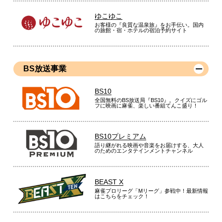
ゆこゆこ
お客様の『良質な温泉旅』をお手伝い。国内
の旅館・宿・ホテルの宿泊予約サイト
BS放送事業
BS10
全国無料のBS放送局『BS10』。クイズにゴル
フに映画に麻雀、楽しい番組てんこ盛り！
BS10プレミアム
語り継がれる映画や音楽をお届けする、大人
のためのエンタテインメントチャンネル
BEAST X
麻雀プロリーグ「Mリーグ」参戦中！最新情報
はこちらをチェック！