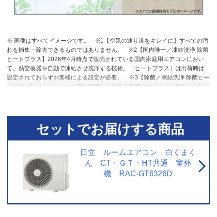
※ 画像はすべてイメージです。
※1【空気の通り道をキレイに】すべての汚
れを捕集・除去できるものではありません。
※2【国内唯一／凍結洗浄 除菌
ヒートプラス】2026年4月時点で販売されている国内家庭用エアコンにおい
て。熱交換器を自動で凍結させ洗浄する技術。［ヒートプラス］は出荷時は
設定されておらずお客様による設定が必要。
※3【除菌／凍結洗浄 除菌ヒー
トプラス】アルミフィンに菌を接種し加熱後の除菌カウント。加熱なしと比
較し10分で99％以上除菌。
※4【プラズマイオン空清】閉鎖された実験設備
における試験結果によるもので、実使用空間での効果を示すものではありま
せん。タバコの有害物質は除去不可。
※5【浮遊物質を捕集・抑制/ニオイを
抑制】閉鎖された実験設備における試験結果によるもので、実使用空間での
セットでお届けする商品
効果を示すものではありません。
※6【内部のカビを抑制／カビバスター】
室温・湿度が上昇する場合あり。工場出荷時は設定されておらず、お客様に
よる設定が必要です。
※7【国内唯一／ステンレス・クリーン システム】
日立 ルームエアコン 白くまく
2026年4月時点で販売されている国内家庭用エアコンにおいて。通風路、フラ
ん CT・ＧＴ・HT共通 室外
ップにステンレスを採用。
※8【最上位モデルにも搭載／凍結洗浄 除菌ヒー
機 RAC-GT6326D
トプラス】Xシリーズ搭載「凍結洗浄ヒートプラス」とは加熱温度が異なりま
す。手動運転のみ。
※9【「凍結洗浄」お客様満足度約93％】「凍結洗浄」
機能についての満足度。2023年11月調査（N=6,455）。
※10【フィルター
掃除で約10％の省エネ効果】外気温2℃、部屋の温度約23℃、室温安定時1時
間平均の消費電力を計測。埃2g塗布状態の消費電力（521Wh）と掃除後の消