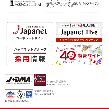
長崎の内海・大村湾に面したゴルフ＆ホテル
のリゾートアイランド
JASRAC許諾番号：
9009927005Y45040
電気通信事業者：
第 H-01-01582 号
IS 96244/ISO 27001