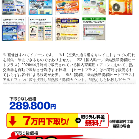
※ 画像はすべてイメージです。
※1【空気の通り道をキレイに】すべての汚れ
を捕集・除去できるものではありません。
※2【国内唯一／凍結洗浄 除菌ヒー
トプラス】2026年4月時点で販売されている国内家庭用エアコンにおいて。熱
交換器を自動で凍結させ洗浄する技術。［ヒートプラス］は出荷時は設定され
ておらずお客様による設定が必要。
※3【除菌／凍結洗浄 除菌ヒートプラス】
アルミフィンに菌を接種し加熱後の除菌カウント。加熱なしと比較し10分で
99％以上除菌。
※4【プラズマイオン空清】閉鎖された実験設備における試験
結果によるもので、実使用空間での効果を示すものではありません。タバコの
有害物質は除去不可。
※5【浮遊物質を捕集・抑制/ニオイを抑制】閉鎖された
実験設備における試験結果によるもので、実使用空間での効果を示すものでは
ありません。
※6【内部のカビを抑制／カビバスター】室温・湿度が上昇する
場合あり。工場出荷時は設定されておらず、お客様による設定が必要です。
※7【国内唯一／ステンレス・クリーン システム】2026年4月時点で販売されて
いる国内家庭用エアコンにおいて。通風路、フラップにステンレスを採用。
※8【最上位モデルにも搭載／凍結洗浄 除菌ヒートプラス】Xシリーズ搭載「凍
結洗浄ヒートプラス」とは加熱温度が異なります。手動運転のみ。
※9【「凍
結洗浄」お客様満足度約93％】「凍結洗浄」機能についての満足度。2023年11