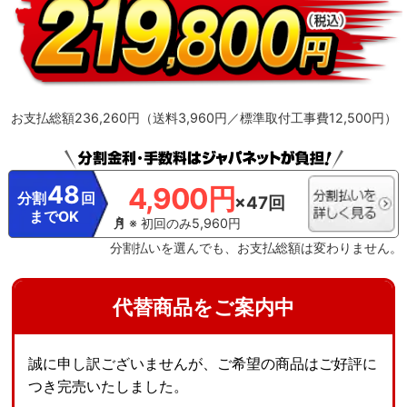
月調査（N=6,455）。
※10【フィルター掃除で約10％の省エネ効果】外気温
2℃、部屋の温度約23℃、室温安定時1時間平均の消費電力を計測。埃2g塗布状
態の消費電力（521Wh）と掃除後の消費電力（466Wh）。
※11【抗菌・防カ
ビ・抗ウイルスフィルター】フィルターの性能。部屋全体への抑制性能とは異
なります。
※12【ダストボックスのお手入れ】ダストボックスは半年に1回を
目安に定期的に確認して、ホコリがたまっているようならお手入れをしてくだ
さい。
※13【最上位モデルにも搭載／プラズマイオン空清】Xシリーズ搭載
「パワフルPremiumプラズマ空清」とは異なる。
※14【ステンレスは埃の付
お支払総額236,260円（送料3,960円／標準取付工事費12,500円）
着量がプラスチックの半分以下】プラスチックとステンレスの比較。JIS粉体8
種・11種混合。約8時間送風運転した後の通風路のホコリ付着量。
※15【除
菌／ステンレス通風路・ステンレスフラップ】エアコンから出る空気を除菌し
ているわけではありません。JIS Z 2801定量試験(フィルム密着法)によりま
す。
※16【ecoこれっきり運転で省エネ】RAS-CT4026D、洋室14畳。冷房
48
4,900円
時:外気温35℃、設定温度27℃、風速自動において、室温安定時の1時間あたり
分割
回
×47回
の積算消費電力量が［ecoこれっきり］ON（262Wh）とOFF（303Wh）との比
までOK
較。カーテンを閉め切った日射量の少ない日中を想定。
※17【外気温50℃で
※ 初回のみ5,960円
も運転】運転中の室外機の吸い込み空気温度。ベランダなど狭小スペースに設
分割払いを選んでも、お支払総額は変わりません。
置した場合、室外機周辺が高温になることがあります。所定の設置スペースを
確保してください。また、高温の場合、製品保護のため運転しないことがあり
ます。使用環境により能力が低下する場合があります。
※19【国内唯一／室
外熱交換器自動お掃除［凍結洗浄］】2026年4月時点で販売されている国内家
代替商品をご案内中
庭用エアコンにおいて。熱交換器を自動で凍結させ洗浄する技術。室外機の
［凍結洗浄］は出荷時には設定されておらず、お客様による設定が必要です。
誠に申し訳ございませんが、ご希望の商品はご好評に
つき完売いたしました。