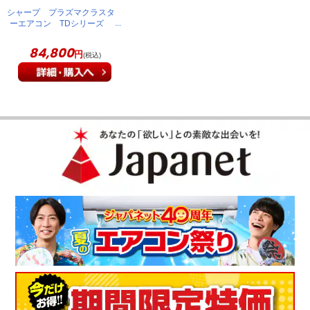
シャープ プラズマクラスタ
ーエアコン TDシリーズ
主に6畳 ホワイト系 AY-
U22TD
84,800
円
(税込)