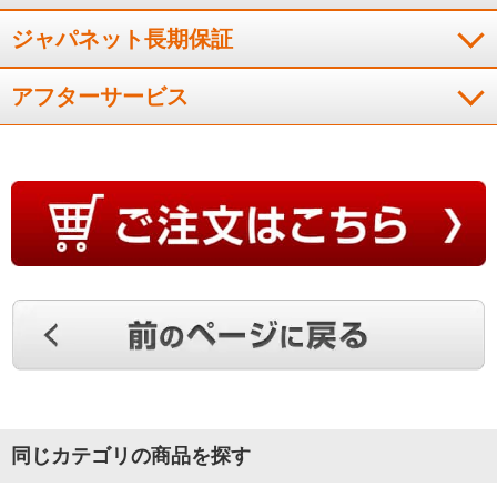
ジャパネット長期保証
０．５度刻みで出来ない
アフターサービス
仕方ないのかも知れないが、温度調整が０．５度刻みで出来な
いのは残念。
（
兵庫県
50代
I.S様
）
プラズマクラスター搭載で満足
欲しかったシャープのプラズマクラスターの製品で、満足して
います。リモコンの形状も前の物と似ていて、使い勝手も良い
です。
（
愛知県
60代
G.E様
）
同じカテゴリの商品を探す
※
「お客様の声」は実際にご購入されたお客様からのご意見を掲載しておりま