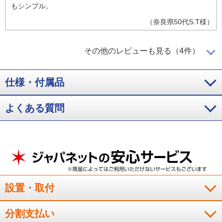
もシンプル。
（
奈良県
50代
S.T様
）
暑さを乗り越えられる
その他のレビューも見る（4件）
仕様・付属品
２０２７年問題で環境の基準が変わり、低価格のエアコンが無
よくある質問
くなるかもしれないということで、今付け替えようと購入に至
りました。暑さを乗り越えるのに安心材料になりました。
（
滋賀県
50代
U.T様
）
静かで早く冷える
設置・取付
静か。即効性なクーラー。取り付け作業が迅速で優秀です。
分割支払い
（
大阪府
60代
O.K様
）