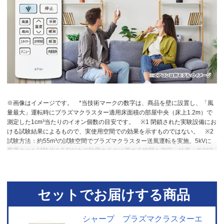
※画像はイメージです。
*当技術マークの数字は、商品を壁に設置し、「風
量最大」運転時にプラズマクラスター適用床面積の部屋中央（床上1.2m）で
測定した1cm³当たりのイオン個数の目安です。
※1 閉鎖された実験設備にお
ける試験結果によるもので、実使用空間での効果を示すものではない。
※2
試験方法：約55m³の試験空間でプラズマクラスター送風運転を実施。5kVに
帯電させた試験片を0.5kVまで除電するのに要する時間を測定。結果：約360
秒で初期電位5kVが0.5kVまで減衰。
セットでお届けする商品
シャープ プラズマクラスターエ