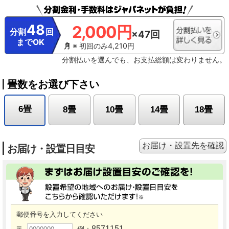
48
2,000円
分割
回
×47回
までOK
※ 初回のみ4,210円
分割払いを選んでも、お支払総額は変わりません。
畳数をお選び下さい
6畳
8畳
10畳
14畳
18畳
お届け・設置先を確認
お届け・設置日目安
郵便番号を入力してください
8571151