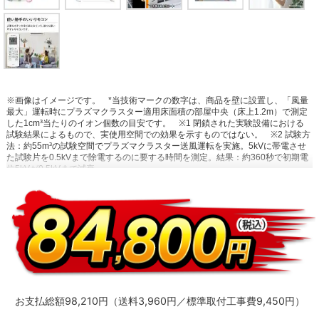
※画像はイメージです。
*当技術マークの数字は、商品を壁に設置し、「風量
最大」運転時にプラズマクラスター適用床面積の部屋中央（床上1.2m）で測定
した1cm³当たりのイオン個数の目安です。
※1 閉鎖された実験設備における
試験結果によるもので、実使用空間での効果を示すものではない。
※2 試験方
法：約55m³の試験空間でプラズマクラスター送風運転を実施。5kVに帯電させ
た試験片を0.5kVまで除電するのに要する時間を測定。結果：約360秒で初期電
位5kVが0.5kVまで減衰。
お支払総額98,210円（送料3,960円／標準取付工事費9,450円）