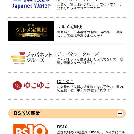
上質な「富士山の天然水」。安心・安全、こ
だわりのウォーターサーバー
グルメ定期便
毎月届く、日本各地の名物・名産品。「美味
しい」で生活を変えませんか？
ジャパネットクルーズ
ジャパネットが磨き上げたおもてなしで、感
動の豪華クルーズ体験を。
ゆこゆこ
お客様の『良質な温泉旅』をお手伝い。国内
の旅館・宿・ホテルの宿泊予約サイト
BS放送事業
BS10
全国無料のBS放送局『BS10』。クイズにゴル