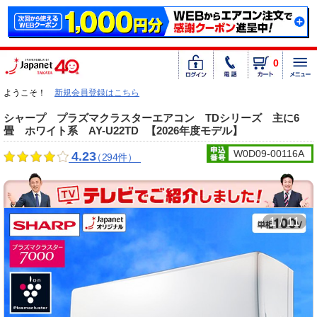
0
ようこそ！
新規会員登録はこちら
シャープ プラズマクラスターエアコン TDシリーズ 主に6
畳 ホワイト系 AY-U22TD
【2026年度モデル】
W0D09-00116A
4.23
（294件）
1 / 11