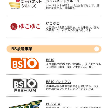
ジャパネットクルーズ
ジャパネットが磨き上げたおもてなしで、感
動の豪華クルーズ体験を。
ゆこゆこ
お客様の『良質な温泉旅』をお手伝い。国内
の旅館・宿・ホテルの宿泊予約サイト
BS放送事業
BS10
全国無料のBS放送局『BS10』。クイズにゴル
フに映画に麻雀、楽しい番組てんこ盛り！
BS10プレミアム
語り継がれる映画や音楽をお届けする、大人
のためのエンタテインメントチャンネル
BEAST X