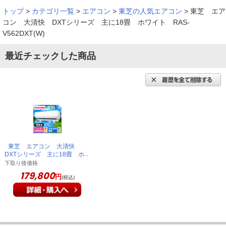
トップ
>
カテゴリ一覧
>
エアコン
>
東芝の人気エアコン
>
東芝 エア
コン 大清快 DXTシリーズ 主に18畳 ホワイト RAS-
V562DXT(W)
最近チェックした商品
東芝 エアコン 大清快
DXTシリーズ 主に18畳 ホ
ワイト RAS-V562DXT(W)
下取り後価格
179,800
円
(税込)