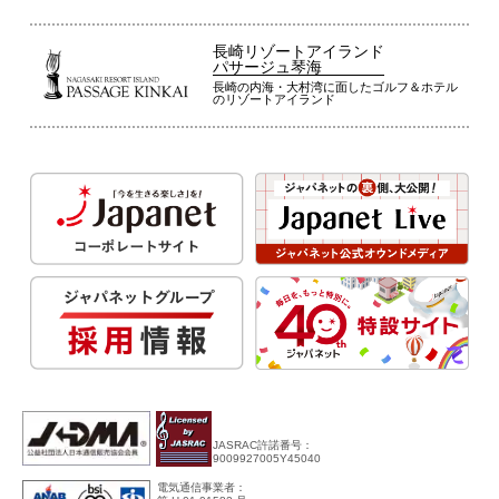
長崎リゾートアイランド
パサージュ琴海
長崎の内海・大村湾に面したゴルフ＆ホテル
のリゾートアイランド
JASRAC許諾番号：
9009927005Y45040
電気通信事業者：