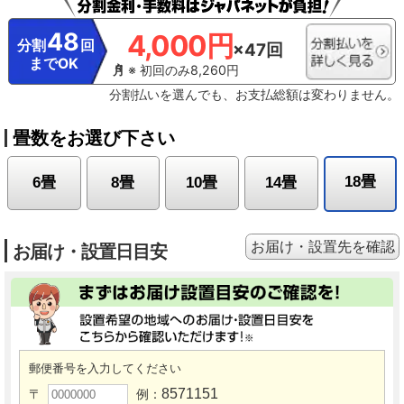
用時に必要な通信費は、お客様のご負担となります。* 画面はイメージです。実
際のアプリ画面とは異なる場合があります。* アプリのサービス内容・画面デザ
48
4,000円
イン・機能は予告なく変更することがあります。また、提供されるサービスに
分割
回
×47回
ついても予告なく終了することがあります。
までOK
※ 初回のみ8,260円
分割払いを選んでも、お支払総額は変わりません。
畳数をお選び下さい
18畳
6畳
8畳
10畳
14畳
お届け・設置先を確認
お届け・設置日目安
郵便番号を入力してください
8571151
〒
例：