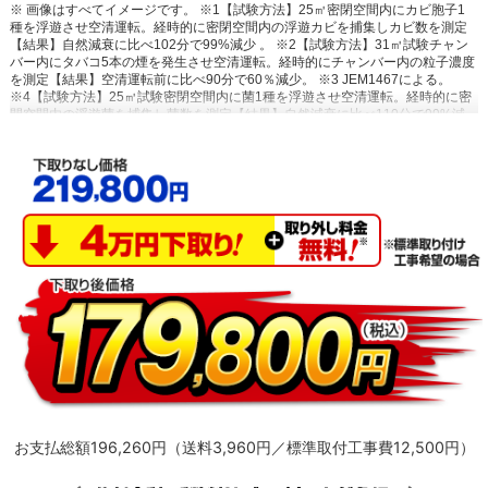
※ 画像はすべてイメージです。 ※1【試験方法】25㎥密閉空間内にカビ胞子1
種を浮遊させ空清運転。経時的に密閉空間内の浮遊カビを捕集しカビ数を測定
【結果】⾃然減衰に⽐べ102分で99%減少 。 ※2【試験方法】31㎥試験チャン
バー内にタバコ5本の煙を発生させ空清運転。経時的にチャンバー内の粒子濃度
を測定【結果】空清運転前に比べ90分で60％減少。 ※3 JEM1467による。
※4【試験方法】25㎥試験密閉空間内に菌1種を浮遊させ空清運転。経時的に密
閉空間内の浮遊菌を捕集し菌数を測定【結果】⾃然減衰に⽐べ110分で99%減
少。 ※5【試験方法】中国GB/T 18801-2022に基づく【結果】ペット臭、タバ
コ臭、生ゴミ臭において臭気強度1以上の低減を確認。常時発生し続けるニオイ
成分を全て除去できるわけではない。 ※6 JEM1467による。風量設定
「強」。タバコの有害物質は除去不可。 ◇：家庭用エアコンにおいて。第三者
機関にてPM0.1レベルの粒子（粒径0.09～0.11μm）の除去性能を確認。2026年
5月現在。 ★：閉鎖された実験設備における試験結果によるもので、実使用空
間での効果を示すものではない。 ※7【試験方法】熱交換器に菌1種を付着させ
手動クリーニング運転を実行。クリーニング前後の菌数を測定し比較【結果】
99%減少。 ※8 冷房洗浄中は室内温度が下がる場合あり。暖房乾燥中は室内温
度が上がる場合あり。室温が変動するので外出時等の実施推奨。※9 冷房と除
湿時は使用環境により動作しない場合あり。 ※10 出荷時は設定されておらず、
別途設定が必要。 ※11 冷房：11畳試験室で通常冷房運転と日あたり節電運転
との比較。外気温35℃、設定温度「24℃」、風量「自動」で安定時1時間の消費
電力量比較。通常冷房運転時166Wh、日あたり節電運転時159Wh。暖房：11畳
試験室で通常暖房運転と日あたり節電運転との比較。外気温7℃、設定温度
「20℃」、風量「自動」で安定時1時間の消費電力量比較。通常暖房時
256Wh、日あたり節電運転時251Wh。※12 サービスのご利用には以下の準備
が必要です。●常時接続のブロードバンド回線●スマートフォン（タブレットは
お支払総額196,260円（送料3,960円／標準取付工事費12,500円）
動作対象外です。また、すべてのスマートフォンで動作を保証するものではあ
りません。）●無線LANルーター（エアコンとの接続は2.4GHz帯を使用しま
す。）* アプリは無料でお使いいただけますが、ダウンロードおよびサービス利