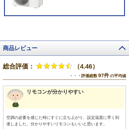
定し比較【結果】99%減少。 ※8 冷房洗浄中は室内温度が下がる場合あり。
暖房乾燥中は室内温度が上がる場合あり。室温が変動するので外出時等の実
施推奨。※9 冷房と除湿時は使用環境により動作しない場合あり。 ※10 出
荷時は設定されておらず、別途設定が必要。 ※11 冷房：11畳試験室で通常
冷房運転と日あたり節電運転との比較。外気温35℃、設定温度「24℃」、風
量「自動」で安定時1時間の消費電力量比較。通常冷房運転時166Wh、日あた
り節電運転時159Wh。暖房：11畳試験室で通常暖房運転と日あたり節電運転
との比較。外気温7℃、設定温度「20℃」、風量「自動」で安定時1時間の消
費電力量比較。通常暖房時256Wh、日あたり節電運転時251Wh。※12 サービ
商品レビュー
スのご利用には以下の準備が必要です。●常時接続のブロードバンド回線●ス
マートフォン（タブレットは動作対象外です。また、すべてのスマートフォ
ンで動作を保証するものではありません。）●無線LANルーター（エアコンと
総合評価：
（4.46）
の接続は2.4GHz帯を使用します。）* アプリは無料でお使いいただけます
が、ダウンロードおよびサービス利用時に必要な通信費は、お客様のご負担
97件
・・・評価総数
の平均値
となります。* 画面はイメージです。実際のアプリ画面とは異なる場合があり
ます。* アプリのサービス内容・画面デザイン・機能は予告なく変更すること
があります。また、提供されるサービスについても予告なく終了することが
リモコンが分かりやすい
あります。
空調の必要を感じた時にすぐに立ち上がり、設定温度に早く到
達しました。分かりやすいリモコンもいいと思います。