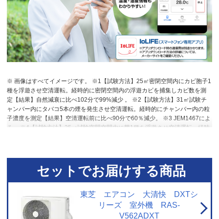
※ 画像はすべてイメージです。 ※1【試験方法】25㎥密閉空間内にカビ胞子1
種を浮遊させ空清運転。経時的に密閉空間内の浮遊カビを捕集しカビ数を測
定【結果】⾃然減衰に⽐べ102分で99%減少 。 ※2【試験方法】31㎥試験チ
ャンバー内にタバコ5本の煙を発生させ空清運転。経時的にチャンバー内の粒
子濃度を測定【結果】空清運転前に比べ90分で60％減少。 ※3 JEM1467によ
る。 ※4【試験方法】25㎥試験密閉空間内に菌1種を浮遊させ空清運転。経時
的に密閉空間内の浮遊菌を捕集し菌数を測定【結果】⾃然減衰に⽐べ110分で
99%減少。 ※5【試験方法】中国GB/T 18801-2022に基づく【結果】ペット
臭、タバコ臭、生ゴミ臭において臭気強度1以上の低減を確認。常時発生し続
けるニオイ成分を全て除去できるわけではない。 ※6 JEM1467による。風
セットでお届けする商品
量設定「強」。タバコの有害物質は除去不可。 ◇：家庭用エアコンにおい
て。第三者機関にてPM0.1レベルの粒子（粒径0.09～0.11μm）の除去性能を
確認。2026年5月現在。 ★：閉鎖された実験設備における試験結果によるも
東芝 エアコン 大清快 DXTシ
ので、実使用空間での効果を示すものではない。 ※7【試験方法】熱交換器に
リーズ 室外機 RAS-
菌1種を付着させ手動クリーニング運転を実行。クリーニング前後の菌数を測
V562ADXT