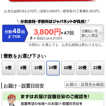
に確認して、ホコリがたまっているようならお手入れをしてください。
※13【最上位モデルにも搭載／プラズマイオン空清】Xシリーズ搭載「パワフル
お支払総額183,210円（送料3,960円／標準取付工事費9,450円）
Premiumプラズマ空清」とは異なる。
※14【ステンレスは埃の付着量がプラ
スチックの半分以下】プラスチック素材とステンレスの比較。JIS粉体8種・11
種混合。約8時間送風運転した結果の通風路のホコリ付着量。
※15【除菌／ス
テンレス通風路・ステンレスフラップ】エアコンから出る空気を除菌している
わけではありません。JIS Z 2801定量試験(フィルム密着法)によります。
48
3,800円
※16【ecoこれっきり運転で省エネ】RAS-GT4026D、洋室14畳。冷房時:外気
分割
回
×47回
温35℃、設定温度27℃、風速自動において、室温安定時の1時間あたりの積算消
までOK
費電力量が［ecoこれっきり］ON（262Wh）とOFF（303Wh）との比較。カー
※ 初回のみ4,610円
テンを閉め切った日射量の少ない日中を想定。
※17【外気温50℃でも運転】
分割払いを選んでも、お支払総額は変わりません。
運転中の室外機の吸い込み空気温度。ベランダなど狭小スペースに設置した場
合、室外機周辺が高温になることがあります。所定の設置スペースを確保して
ください。また、高温の場合、製品保護のため運転しないことがあります。使
畳数をお選び下さい
用環境により能力が低下する場合があります。
※18【国内唯一／室外機まで
凍結洗浄】2026年4月時点で販売されている国内家庭用エアコンにおいて。熱
交換器を自動で凍結させ洗浄する技術。室外機の［凍結洗浄］は出荷時には設
14畳
6畳
8畳
10畳
18畳
20畳
23畳
定されておらず、お客様による設定が必要
お届け・設置先を確認
お届け・設置日目安