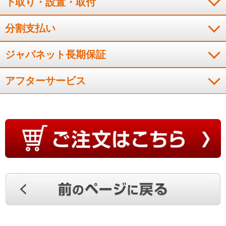
下取り・設置・取付
分割支払い
いろいろな機能がついていて、安心できる。掃除やクリーン機
能が充実していてよい。
ジャパネット長期保証
（
長野県
60代
O.Y様
）
アフターサービス
機能的には大満足
フィルター自動清掃とプラズマイオン空気清浄を探していまし
た。機能的には大満足。一年に一度のフィルターゴミ捨ても嬉
しい。ただ、リモコンがシンプル過ぎ？風向の表示がなく本体
を見て調整は不便ですね。。
（
大阪府
60代
M.K様
）
内部のお掃除機能が充実