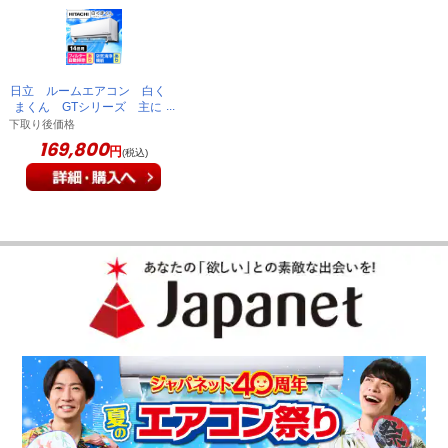
すぐ冷える、音も静か
日立 ルームエアコン 白く
まくん GTシリーズ 主に
14畳 スターホワイト
下取り後価格
リモコンの使い方も簡単で、すぐ冷えて、音も静かで、満足で
RAS-GT4026D(W)
169,800
円
(税込)
す。
（
香川県
60代
T.N様
）
すぐ涼しくなるので快適
音が静かで室温を下げるのにも時間が掛からず快適に過ごせて
います。
（
愛知県
50代
S.T様
）
隣の部屋まで涼しい