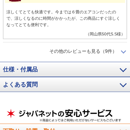
涼しくてとても快適です。今までは６畳のエアコンだったの
で、涼しくなるのに時間がかかったが、この商品にすぐ涼しく
なってとても便利です。
（
岡山県
50代
S.S様
）
音、能力ともに問題なし
その他のレビューも見る（9件）
仕様・付属品
これまで１５年使用していたエアコンがフィルター掃除しても
カビ臭が酷くなり来年度から価格上昇することも聞き購入を決
めました。音、能力ともに問題ありません。これから迎える酷
よくある質問
暑の季節も心配ありません。むしろ秋から冬がどうなのか楽し
みです。
（
大阪府
60代
T.Y様
）
いろいろな機能がついていて安心