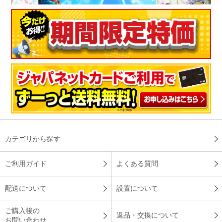
リビングに設置してもらい、リビング全体が涼しいのはもちろ
ん、寝室にしている隣の和室まで冷房がきくのでとても快適で
す。設置してくれた作業員さんも手際よくテキパキしていて素
晴らしかったです。
（
千葉県
50代
K.A様
）
凍結洗浄がいい
カテゴリから探す
以前も白くまくんを使用していたので使用感は満足していま
ご利用ガイド
よくある質問
す。凍結洗浄もいいですね！
（
愛知県
50代
H.S様
）
配送について
設置について
※
「お客様の声」は実際にご購入されたお客様からのご意見を掲載しておりま
ご購入後の
す。
返品・交換について
お問い合わせ