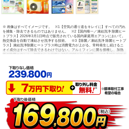
※ 画像はすべてイメージです。
※1【空気の通り道をキレイに】すべての汚れ
を捕集・除去できるものではありません。
※2【国内唯一／凍結洗浄 除菌ヒー
トプラス】2026年3月1日時点で販売されている国内家庭用エアコンにおいて。
熱交換器を自動で凍結させ洗浄する技術。
※3【除菌／凍結洗浄 除菌ヒートプ
ラス】凍結洗浄除菌ヒートプラス時は消費電力が上がる。常時発生し続けるニ
オイ成分はすべて除去できるわけではない。アルミフィンに菌を接種し、加熱
後の除菌カウント。加熱なしと比較し10分で99％以上除菌。
※4【プラズマイ
オン空清】閉鎖された実験設備における試験結果によるもので、実使用空間で
の効果を示すものではありません。タバコの有害物質は除去不可。
※5【浮遊
物質を捕集・抑制/ニオイを抑制】閉鎖された実験設備における試験結果による
もので、実使用空間での効果を示すものではありません。
※6【内部のカビを
抑制／カビバスター】約20分間。室温・湿度が上昇する場合あり。工場出荷時
は設定されておらずお客様ご自身による設定が必要。
※7【国内唯一／ステン
レス・クリーン システム】2026年3月1日時点で販売されている国内家庭用エア
コンにおいて。通風路、フラップにステンレスを採用。
※8【最上位モデルに
も搭載／凍結洗浄 除菌ヒートプラス】Xシリーズ搭載「凍結洗浄ヒートプラ
ス」とは加熱温度が異なる。手動運転のみ。
※9【「凍結洗浄」お客様満足度
約93％】「凍結洗浄」機能についての満足度。2023年11月調査。N=6,455。
※10【フィルター掃除で約10％の省エネ効果】外気温2℃、試験室の温度約
23℃、室温安定時1時間平均の消費電力を計測。埃2g塗布状態の消費電力
（521Wh）、掃除後の消費電力（466Wh）
※11【抗菌・防カビ・抗ウイルス
フィルター】フィルターの性能。部屋全体への抑制性能とは異なります。
※12【ダストボックスのお手入れ】ダストボックスは半年に1回を目安に定期的