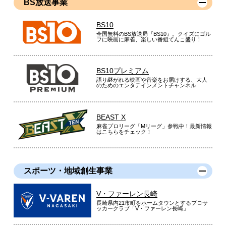
BS放送事業
BS10
全国無料のBS放送局『BS10』。クイズにゴル
フに映画に麻雀、楽しい番組てんこ盛り！
BS10プレミアム
語り継がれる映画や音楽をお届けする、大人
のためのエンタテインメントチャンネル
BEAST X
麻雀プロリーグ「Mリーグ」参戦中！最新情報
はこちらをチェック！
スポーツ・地域創生事業
V・ファーレン長崎
長崎県内21市町をホームタウンとするプロサ
ッカークラブ「V・ファーレン長崎」