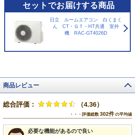
去不可。
※5【浮遊物質を捕集・抑制/ニオイを抑制】閉鎖された実験設備に
セットでお届けする商品
おける試験結果によるもので、実使用空間での効果を示すものではありませ
ん。
※6【内部のカビを抑制／カビバスター】約20分間。室温・湿度が上昇
する場合あり。工場出荷時は設定されておらずお客様ご自身による設定が必
日立 ルームエアコン 白くまく
要。
※7【国内唯一／ステンレス・クリーン システム】2026年3月1日時点
ん CT・ＧＴ・HT共通 室外
で販売されている国内家庭用エアコンにおいて。通風路、フラップにステン
機 RAC-GT4026D
レスを採用。
※8【最上位モデルにも搭載／凍結洗浄 除菌ヒートプラス】X
シリーズ搭載「凍結洗浄ヒートプラス」とは加熱温度が異なる。手動運転の
み。
※9【「凍結洗浄」お客様満足度約93％】「凍結洗浄」機能についての
満足度。2023年11月調査。N=6,455。
※10【フィルター掃除で約10％の省
エネ効果】外気温2℃、試験室の温度約23℃、室温安定時1時間平均の消費電
力を計測。埃2g塗布状態の消費電力（521Wh）、掃除後の消費電力
（466Wh）
※11【抗菌・防カビ・抗ウイルスフィルター】フィルターの性
能。部屋全体への抑制性能とは異なります。
※12【ダストボックスのお手
入れ】ダストボックスは半年に1回を目安に定期的に確認して、ホコリがたま
商品レビュー
っているようならお手入れをしてください。
※13【最上位モデルにも搭載
／プラズマイオン空清】Xシリーズ搭載「パワフルPremiumプラズマ空清」と
は異なる。
※14【ステンレスは埃の付着量がプラスチックの半分以下】プ
総合評価：
（4.36）
ラスチック素材とステンレスの比較。JIS粉体8種・11種混合。約8時間送風運
転した結果の通風路のホコリ付着量。
※15【除菌／ステンレス通風路・ス
302件
・・・評価総数
の平均値
テンレスフラップ】エアコンから出る空気を除菌しているわけではありませ
ん。JIS Z 2801定量試験(フィルム密着法)によります。
※16【ecoこれっき
り運転で省エネ】RAS-GT4026D、洋室14畳。冷房時:外気温35℃、設定温度
必要な機能があるので良い
27℃、風速自動において、室温安定時の1時間あたりの積算消費電力量が