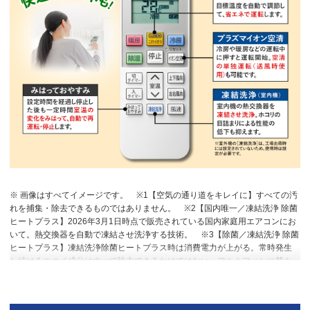
※ 画像はすべてイメージです。
※1【空気の通り道をキレイに】すべての汚
れを捕集・除去できるものではありません。
※2【国内唯一／凍結洗浄 除菌
ヒートプラス】2026年3月1日時点で販売されている国内家庭用エアコンにお
いて。熱交換器を自動で凍結させ洗浄する技術。
※3【除菌／凍結洗浄 除菌
ヒートプラス】凍結洗浄除菌ヒートプラス時は消費電力が上がる。常時発生
し続けるニオイ成分はすべて除去できるわけではない。アルミフィンに菌を
接種し、加熱後の除菌カウント。加熱なしと比較し10分で99％以上除菌。
※4【プラズマイオン空清】閉鎖された実験設備における試験結果によるもの
で、実使用空間での効果を示すものではありません。タバコの有害物質は除