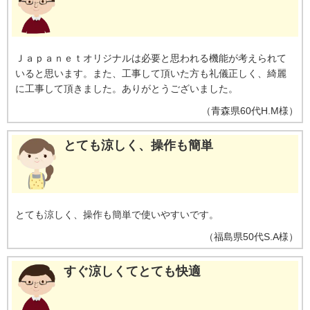
［ecoこれっきり］ON（262Wh）とOFF（303Wh）との比較。カーテンを閉
め切った日射量の少ない日中を想定。
※17【外気温50℃でも運転】運転中
の室外機の吸い込み空気温度。ベランダなど狭小スペースに設置した場合、
室外機周辺が高温になることがあります。所定の設置スペースを確保してく
Ｊａｐａｎｅｔオリジナルは必要と思われる機能が考えられて
ださい。また、高温の場合、製品保護のため運転しないことがあります。使
いると思います。また、工事して頂いた方も礼儀正しく、綺麗
用環境により能力が低下する場合があります。
※18【国内唯一／室外機ま
で凍結洗浄】2026年4月時点で販売されている国内家庭用エアコンにおいて。
に工事して頂きました。ありがとうございました。
熱交換器を自動で凍結させ洗浄する技術。室外機の［凍結洗浄］は出荷時に
（
青森県
60代
H.M様
）
は設定されておらず、お客様による設定が必要
とても涼しく、操作も簡単
とても涼しく、操作も簡単で使いやすいです。
（
福島県
50代
S.A様
）
すぐ涼しくてとても快適