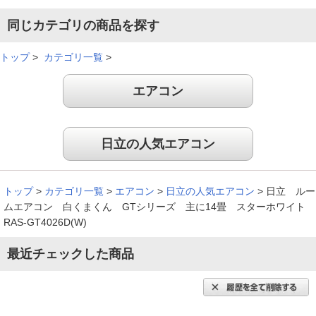
同じカテゴリの商品を探す
エアコン内部のお掃除機能が充実してるところが魅力的だと思
う。
トップ
>
カテゴリ一覧
>
（
熊本県
20代
K.N様
）
エアコン
ＥＣＯこれっきりが良い
日立の人気エアコン
凍結洗浄、自動フィルタ－掃除が付いた機種が 下取りサ－ビ
トップ
>
カテゴリ一覧
>
エアコン
>
日立の人気エアコン
>
日立 ルー
スでお買い得と知って購入を決めました。おまかせ運転（ＥＣ
ムエアコン 白くまくん GTシリーズ 主に14畳 スターホワイト
Ｏこれっきり）が冷えすぎず風も柔らかで微妙ないいバランス
RAS-GT4026D(W)
をとってくれてるなと感じ気に入りました。もちろん設定温度
を下げた運転では 一気に高原へと連れて行ってくれます。
最近チェックした商品
「みはっておやすみ」は静かで快適、よく眠れます。欲を言え
ば本体に室温表示があれば感じる暑さが実際は何度かわかって
いいのにと思います。
（
愛媛県
60代
M.R様
）