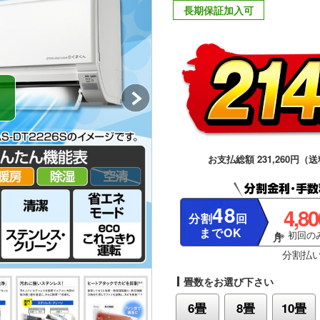
長期保証加入可
お支払総額 231,260円（送
48
4,8
分割
回
までOK
※ 初回のみ
分割払
畳数をお選び下さい
6畳
8畳
10畳