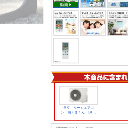
日立 ルームエアコ
ン 白くまくん DTシ
リーズ 室外機
RAC-DT7126D
※ 画像はすべてイメージです。