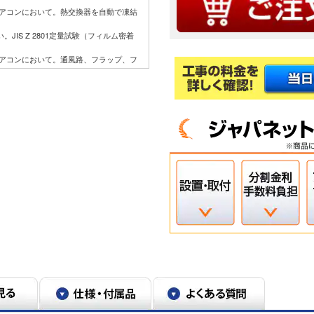
用エアコンにおいて。熱交換器を自動で凍結
JIS Z 2801定量試験（フィルム密着
用エアコンにおいて。通風路、フラップ、フ
に付着した汚れやカビを取り除く機能ではな
35℃、設定温度27℃、風速自動において室温
り］ON（187Wh）とOFF（242Wh）
中を想定。
など狭小スペースに設置した場合、室外機周
スを確保してください。また、高温の場
用環境により能力が低下する場合がありま