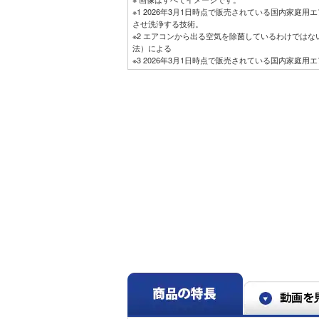
※1 2026年3月1日時点で販売されている国内家庭
させ洗浄する技術。
※2 エアコンから出る空気を除菌しているわけではない。
法）による
※3 2026年3月1日時点で販売されている国内家庭
ィルターにステンレスを採用。
※4 室温・湿度が上昇する場合あり。オフシーズン
い。
※5 RAS-DT4026D。洋室14畳。冷房時：外気温
安定時の1時間あたりの積算消費電力量が［ecoこれっき
との比較。カーテンを閉め切った日射量の少ない日
※6 運転中の室外機の吸い込み空気温度。ベランダ
辺が高温になることがあります。所定の設置スペー
合、製品保護のため運転しないことがあります。使
す。