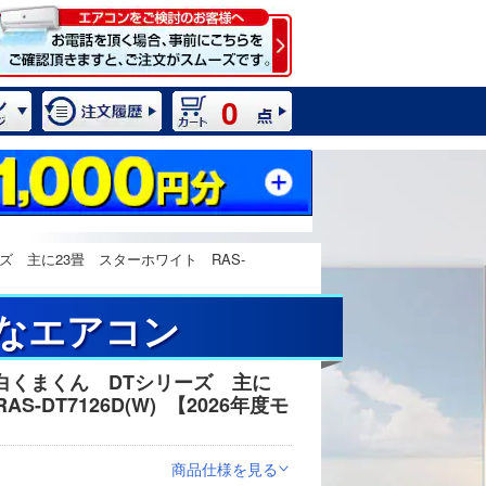
0
 主に23畳 スターホワイト RAS-
潔なエアコン
白くまくん DTシリーズ 主に
2 / 11
-DT7126D(W)
【2026年度モ
商品仕様を見る
>