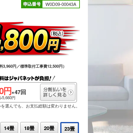
W0D09-00043A
料3,960円／標準取付工事費12,500円）
00円
×47回
5,660円
いを選んでも、お支払総額は変わりません。
14畳
18畳
20畳
23畳