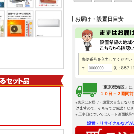
お届け・設置日目安
郵便番号を入力してください
8571
〒
例：
「東京都港区」
に
１０日～２週間前
※表示はお届け・設置の目安となり
けます
ので、そちらでご確認くださ
※ 工事日についてはカート画面以降
設置・リサイクルなどが