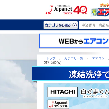
トップ
>
カテゴリ一覧
>
エアコン
DT7126D(W)
凍結洗浄で