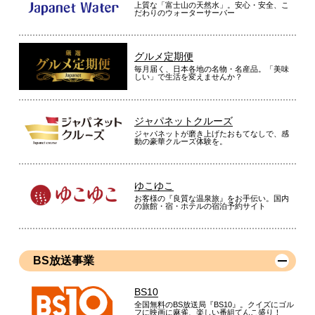
上質な「富士山の天然水」。安心・安全、こ
だわりのウォーターサーバー
グルメ定期便
毎月届く、日本各地の名物・名産品。「美味
しい」で生活を変えませんか？
ジャパネットクルーズ
ジャパネットが磨き上げたおもてなしで、感
動の豪華クルーズ体験を。
ゆこゆこ
お客様の『良質な温泉旅』をお手伝い。国内
の旅館・宿・ホテルの宿泊予約サイト
BS放送事業
BS10
全国無料のBS放送局『BS10』。クイズにゴル
フに映画に麻雀、楽しい番組てんこ盛り！