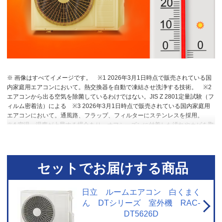
※ 画像はすべてイメージです。
※1 2026年3月1日時点で販売されている国
内家庭用エアコンにおいて。熱交換器を自動で凍結させ洗浄する技術。
※2
エアコンから出る空気を除菌しているわけではない。JIS Z 2801定量試験（フ
ィルム密着法）による
※3 2026年3月1日時点で販売されている国内家庭用
エアコンにおいて。通風路、フラップ、フィルターにステンレスを採用。
※4 室温・湿度が上昇する場合あり。オフシーズンに付着した汚れやカビを取
り除く機能ではない。
※5 RAS-DT4026D。洋室14畳。冷房時：外気温
35℃、設定温度27℃、風速自動において室温安定時の1時間あたりの積算消費
電力量が［ecoこれっきり］ON（187Wh）とOFF（242Wh）との比較。カー
テンを閉め切った日射量の少ない日中を想定。
※6 運転中の室外機の吸い込
セットでお届けする商品
み空気温度。ベランダなど狭小スペースに設置した場合、室外機周辺が高温
になることがあります。所定の設置スペースを確保してください。また、高
温の場合、製品保護のため運転しないことがあります。使用環境により能力
日立 ルームエアコン 白くまく
が低下する場合があります。
ん DTシリーズ 室外機 RAC-
DT5626D