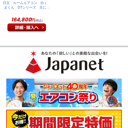
日立 ルームエアコン 白く
まくん DTシリーズ 主に
18畳 スターホワイト
RAS-DT5626D(W)
164,800
円
(税込)