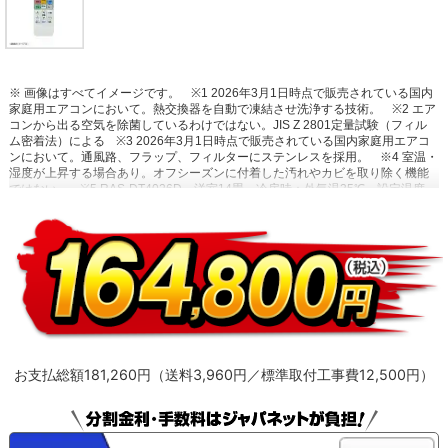
※ 画像はすべてイメージです。
※1 2026年3月1日時点で販売されている国内
家庭用エアコンにおいて。熱交換器を自動で凍結させ洗浄する技術。
※2 エア
コンから出る空気を除菌しているわけではない。JIS Z 2801定量試験（フィル
ム密着法）による
※3 2026年3月1日時点で販売されている国内家庭用エアコ
ンにおいて。通風路、フラップ、フィルターにステンレスを採用。
※4 室温・
湿度が上昇する場合あり。オフシーズンに付着した汚れやカビを取り除く機能
ではない。
※5 RAS-DT4026D。洋室14畳。冷房時：外気温35℃、設定温度
27℃、風速自動において室温安定時の1時間あたりの積算消費電力量が［ecoこ
れっきり］ON（187Wh）とOFF（242Wh）との比較。カーテンを閉め切った
日射量の少ない日中を想定。
※6 運転中の室外機の吸い込み空気温度。ベラン
ダなど狭小スペースに設置した場合、室外機周辺が高温になることがありま
す。所定の設置スペースを確保してください。また、高温の場合、製品保護の
ため運転しないことがあります。使用環境により能力が低下する場合がありま
す。
お支払総額181,260円（送料3,960円／標準取付工事費12,500円）