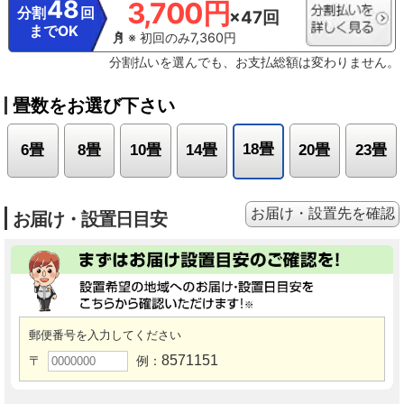
48
3,700円
分割
回
×47回
までOK
※ 初回のみ7,360円
分割払いを選んでも、お支払総額は変わりません。
畳数をお選び下さい
18畳
6畳
8畳
10畳
14畳
20畳
23畳
お届け・設置先を確認
お届け・設置日目安
郵便番号を入力してください
8571151
〒
例：