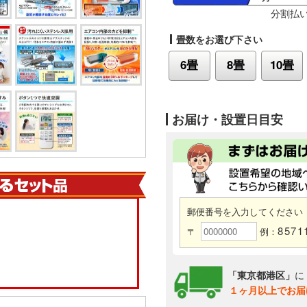
分割払
畳数をお選び下さい
6畳
8畳
10畳
お届け・設置日目安
郵便番号を入力してください
8571
〒
例：
「東京都港区」
に
１ヶ月以上でお届