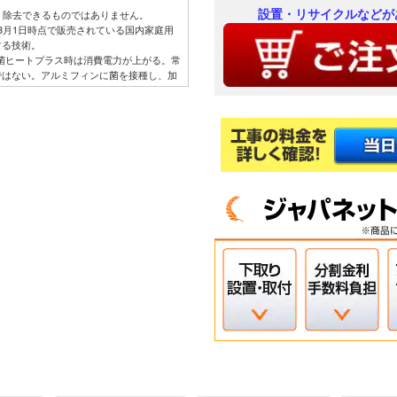
設置・リサイクルなどが
・除去できるものではありません。
年3月1日時点で販売されている国内家庭用
する技術。
除菌ヒートプラス時は消費電力が上がる。常
ではない。アルミフィンに菌を接種し、加
以上除菌。
ける試験結果によるもので、実使用空間で
質は除去不可。
れた実験設備における試験結果によるもの
。
。室温・湿度が上昇する場合あり。工場出荷
要。
26年3月1日時点で販売されている国内家
レスを採用。
プラス】Xシリーズ搭載「凍結洗浄ヒートプ
機能についての満足度。2023年11月調
温2℃、試験室の温度約23℃、室温安定時1
（521Wh）、掃除後の消費電力
ルターの性能。部屋全体への抑制性能とは
は半年に1回を目安に定期的に確認して、ホ
い。
シリーズ搭載「パワフルPremiumプラズ