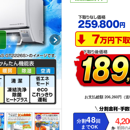
お支払総額 206,260円（送
48
4,2
分割
回
までOK
※ 初回のみ