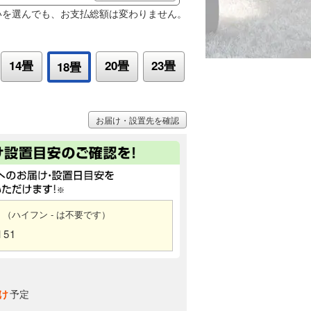
いを選んでも、お支払総額は変わりません。
14畳
20畳
23畳
18畳
お届け・設置先を確認
（ハイフン - は不要です）
151
け
予定