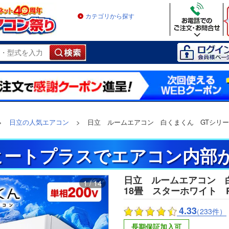
カテゴリから探す
>
日立の人気エアコン
>
日立 ルームエアコン 白くまくん GTシリーズ
ヒートプラスでエアコン内部が
日立 ルームエアコン 
1 / 14
18畳 スターホワイト RAS
4.33
（233件）
長期保証加入可