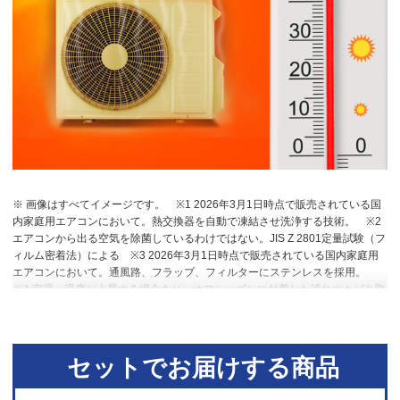
※ 画像はすべてイメージです。
※1 2026年3月1日時点で販売されている国
内家庭用エアコンにおいて。熱交換器を自動で凍結させ洗浄する技術。
※2
エアコンから出る空気を除菌しているわけではない。JIS Z 2801定量試験（フ
ィルム密着法）による
※3 2026年3月1日時点で販売されている国内家庭用
エアコンにおいて。通風路、フラップ、フィルターにステンレスを採用。
※4 室温・湿度が上昇する場合あり。オフシーズンに付着した汚れやカビを取
り除く機能ではない。
※5 RAS-DT4026D。洋室14畳。冷房時：外気温
35℃、設定温度27℃、風速自動において室温安定時の1時間あたりの積算消費
電力量が［ecoこれっきり］ON（187Wh）とOFF（242Wh）との比較。カー
テンを閉め切った日射量の少ない日中を想定。
※6 運転中の室外機の吸い込
セットでお届けする商品
み空気温度。ベランダなど狭小スペースに設置した場合、室外機周辺が高温
になることがあります。所定の設置スペースを確保してください。また、高