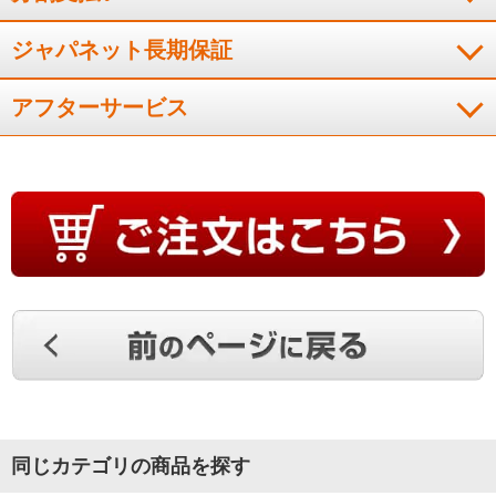
音が静かで冷えるのも早い
ジャパネット長期保証
アフターサービス
音が静かで、部屋が涼しくなるまでの時間が格段に早くなっ
た。工事も丁寧で、終了後説明もあった。
（
茨城県
60代
Y.K様
）
シンプルで無駄な機能がなく満足
商品自体シンプルで無駄な機能などは使わないので満足です。
無駄に機能がたくさんあると故障リスクが経年劣化でより高く
なると思いますので、現状は満足しています。
（
奈良県
40代
S.K様
）
同じカテゴリの商品を探す
音は静かですぐに涼しくなる