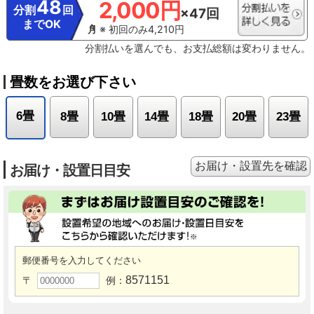
48
2,000円
分割
回
×47回
までOK
※ 初回のみ4,210円
分割払いを選んでも、お支払総額は変わりません。
畳数をお選び下さい
6畳
8畳
10畳
14畳
18畳
20畳
23畳
お届け・設置先を確認
お届け・設置日目安
郵便番号を入力してください
8571151
〒
例：