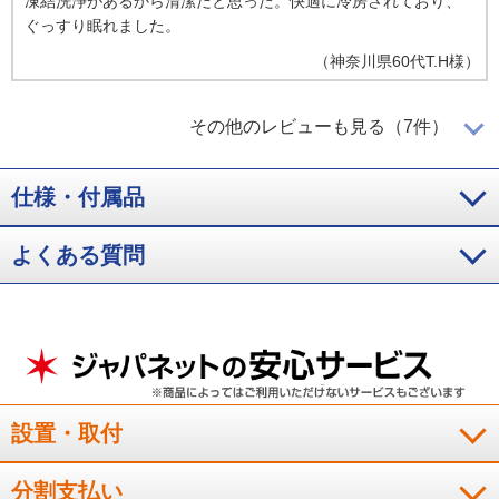
凍結洗浄があるから清潔だと思った。快適に冷房されており、
ぐっすり眠れました。
（
神奈川県
60代
T.H様
）
冷えるのが早く、凍結洗浄で毎回綺麗
その他のレビューも見る（7件）
仕様・付属品
すぐに冷却してくれることに加え、凍結洗浄で毎回綺麗に使え
る点がとても良いと思いました。
よくある質問
（
静岡県
30代
I.S様
）
機能は十分、運転音も静か
寝室用で、十分な機能だと思います。運転音が静かなのもいい
設置・取付
です。
（
宮崎県
60代
I.H様
）
分割支払い