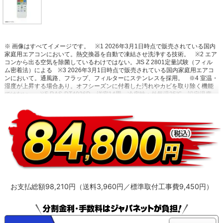
※ 画像はすべてイメージです。
※1 2026年3月1日時点で販売されている国内
家庭用エアコンにおいて。熱交換器を自動で凍結させ洗浄する技術。
※2 エア
コンから出る空気を除菌しているわけではない。JIS Z 2801定量試験（フィル
ム密着法）による
※3 2026年3月1日時点で販売されている国内家庭用エアコ
ンにおいて。通風路、フラップ、フィルターにステンレスを採用。
※4 室温・
湿度が上昇する場合あり。オフシーズンに付着した汚れやカビを取り除く機能
ではない。
※5 RAS-DT4026D。洋室14畳。冷房時：外気温35℃、設定温度
27℃、風速自動において室温安定時の1時間あたりの積算消費電力量が［ecoこ
れっきり］ON（187Wh）とOFF（242Wh）との比較。カーテンを閉め切った
日射量の少ない日中を想定。
※6 運転中の室外機の吸い込み空気温度。ベラン
ダなど狭小スペースに設置した場合、室外機周辺が高温になることがありま
す。所定の設置スペースを確保してください。また、高温の場合、製品保護の
ため運転しないことがあります。使用環境により能力が低下する場合がありま
す。
お支払総額98,210円（送料3,960円／標準取付工事費9,450円）