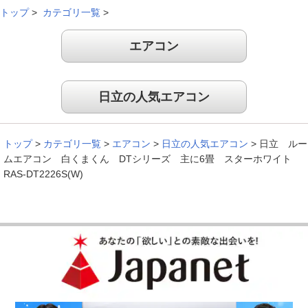
トップ
>
カテゴリ一覧
>
音は静かですぐに涼しくなるので快適。風モ－ドでも涼しいの
エアコン
で節約にもなる。
（
大阪府
30代
U.M様
）
日立の人気エアコン
高齢の方でも誓使いやすいリモコン
トップ
>
カテゴリ一覧
>
エアコン
>
日立の人気エアコン
>
日立 ルー
ムエアコン 白くまくん DTシリーズ 主に6畳 スターホワイト
母が使う為、簡単な操作でできるエアコンを探してました。８
RAS-DT2226S(W)
５歳過ぎの母でもリモコンが簡単で、使いやすいと言ってます
（
長野県
50代
M.M様
）
音が静かで操作が簡単
今まで他のメ－カ－のエアコンしか使っていなかったのですが
去年今年と日立のしろくまくんシリ－ズを買い替えました。音