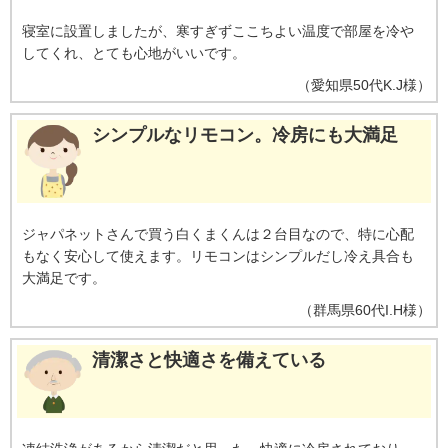
寝室に設置しましたが、寒すぎずここちよい温度で部屋を冷や
してくれ、とても心地がいいです。
（
愛知県
50代
K.J様
）
シンプルなリモコン。冷房にも大満足
ジャパネットさんで買う白くまくんは２台目なので、特に心配
もなく安心して使えます。リモコンはシンプルだし冷え具合も
大満足です。
（
群馬県
60代
I.H様
）
清潔さと快適さを備えている