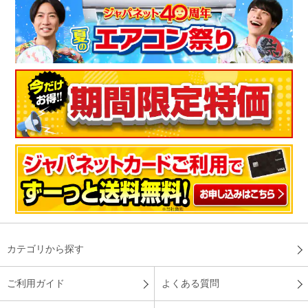
が静かで操作が簡単。去年は電気代も安くなったので今年も期
待したいです
（
愛知県
50代
S.S様
）
※
「お客様の声」は実際にご購入されたお客様からのご意見を掲載しておりま
す。
※
商品により、同一シリーズをご購入された方の声を含みます。
カテゴリから探す
ご利用ガイド
よくある質問