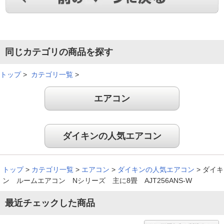
やはり壊れにくい。安心信頼の評価が高いので買い替えはダイ
キンにと決めていました。効きも早くて満足しております。長
同じカテゴリの商品を探す
期使用後の清掃の観点からあえて自動掃除機能は無いものを選
択しました。
トップ
>
カテゴリ一覧
>
（
佐賀県
50代
A.R様
）
エアコン
※
「お客様の声」は実際にご購入されたお客様からのご意見を掲載しておりま
す。
※
商品により、同一シリーズをご購入された方の声を含みます。
ダイキンの人気エアコン
トップ
>
カテゴリ一覧
>
エアコン
>
ダイキンの人気エアコン
>
ダイキ
ン ルームエアコン Nシリーズ 主に8畳 AJT256ANS-W
最近チェックした商品