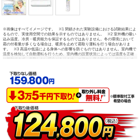
※画像はすべてイメージです。
※1 閉鎖された実験設備における試験結果によ
るもので、実使用空間での効果を示すものではありません。
※2 室外機の吸い
込み温度。冷房・暖房能力を保証するものではありません。冬の環境において
霜の付着量が多くなる場合は、暖房を止めて霜取り運転を行う場合がありま
す。
※3 高温や低温による身体への影響を防ぐものではありません。室内機で
温度を検知して自動運転を行うため、室内機の設置状況によっては温度を正確
に検知できず、作動しない場合があります。エアコン停止時でも、検知のため
に送風運転を行う場合があります。集中コントローラー、ワイヤードリモコン
からの設定はできません。停電中やブレーカーOFF時には、設定していても作
動しません。