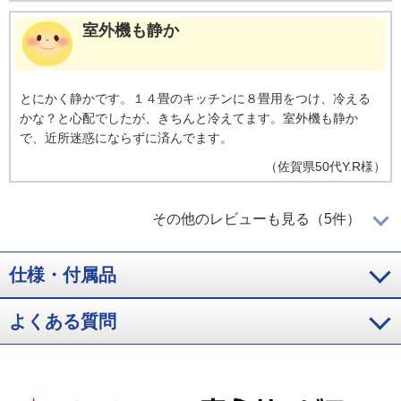
室外機も静か
とにかく静かです。１４畳のキッチンに８畳用をつけ、冷える
かな？と心配でしたが、きちんと冷えてます。室外機も静か
で、近所迷惑にならずに済んでます。
（
佐賀県
50代
Y.R様
）
期待通りでした
その他のレビューも見る（5件）
仕様・付属品
期待通り、コンパクトで静かで涼しかった。
よくある質問
（
愛知県
50代
T.Y様
）
冷えが早い