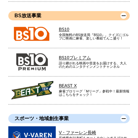
BS放送事業
BS10
全国無料のBS放送局『BS10』。クイズにゴル
フに映画に麻雀、楽しい番組てんこ盛り！
BS10プレミアム
語り継がれる映画や音楽をお届けする、大人
のためのエンタテインメントチャンネル
BEAST X
麻雀プロリーグ「Mリーグ」参戦中！最新情報
はこちらをチェック！
スポーツ・地域創生事業
V・ファーレン長崎
長崎県内21市町をホームタウンとするプロサ