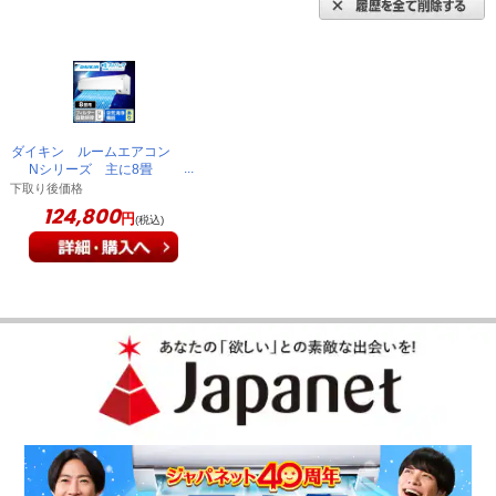
ダイキン ルームエアコン
Nシリーズ 主に8畳
AJT256ANS-W
下取り後価格
124,800
円
(税込)