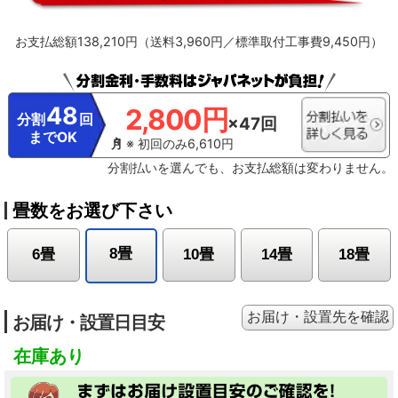
お支払総額138,210円（送料3,960円／標準取付工事費9,450円）
48
2,800円
分割
回
×47回
までOK
※ 初回のみ6,610円
分割払いを選んでも、お支払総額は変わりません。
畳数をお選び下さい
8畳
6畳
10畳
14畳
18畳
お届け・設置先を確認
お届け・設置日目安
在庫あり