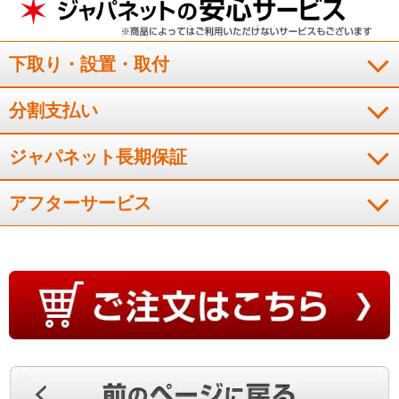
冷えが早く、音も静かになりました。
下取り・設置・取付
（
東京都
50代
M.A様
）
分割支払い
ダイキンエアコン２台目
ジャパネット長期保証
ダイキンエアコン２台目を購入しました。安くてよかった。
アフターサービス
（
兵庫県
50代
Y.T様
）
すぐに冷え、音も気にならない
すぐに冷えるところ、音も気にならないところが良い。
（
埼玉県
60代
K.Y様
）
効きも早くて満足