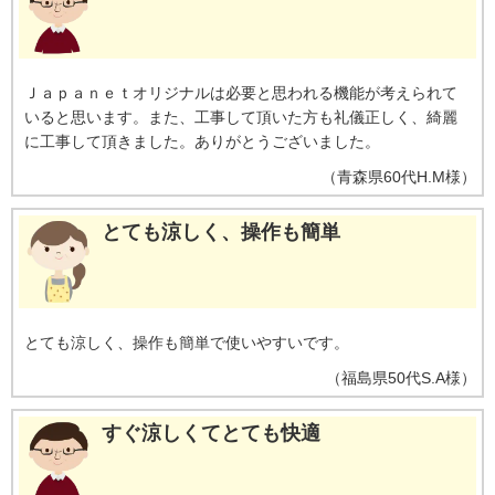
［ecoこれっきり］ON（262Wh）とOFF（303Wh）との比較。カーテンを閉
め切った日射量の少ない日中を想定。
※17【外気温50℃でも運転】運転中
の室外機の吸い込み空気温度。ベランダなど狭小スペースに設置した場合、
室外機周辺が高温になることがあります。所定の設置スペースを確保してく
Ｊａｐａｎｅｔオリジナルは必要と思われる機能が考えられて
ださい。また、高温の場合、製品保護のため運転しないことがあります。使
いると思います。また、工事して頂いた方も礼儀正しく、綺麗
用環境により能力が低下する場合があります。
※18【国内唯一／室外機ま
で凍結洗浄】2026年4月時点で販売されている国内家庭用エアコンにおいて。
に工事して頂きました。ありがとうございました。
熱交換器を自動で凍結させ洗浄する技術。室外機の［凍結洗浄］は出荷時に
（
青森県
60代
H.M様
）
は設定されておらず、お客様による設定が必要
とても涼しく、操作も簡単
とても涼しく、操作も簡単で使いやすいです。
（
福島県
50代
S.A様
）
すぐ涼しくてとても快適