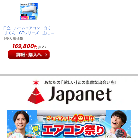
すぐ冷える、音も静か
日立 ルームエアコン 白く
まくん GTシリーズ 主に
14畳 スターホワイト
下取り後価格
リモコンの使い方も簡単で、すぐ冷えて、音も静かで、満足で
RAS-GT4026D(W)
169,800
円
(税込)
す。
（
香川県
60代
T.N様
）
すぐ涼しくなるので快適
音が静かで室温を下げるのにも時間が掛からず快適に過ごせて
います。
（
愛知県
50代
S.T様
）
隣の部屋まで涼しい