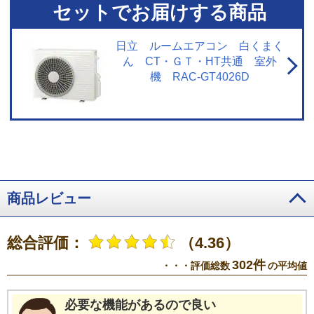
去不可。
※5【浮遊物質を捕集・抑制/ニオイを抑制】閉鎖された実験設備に
セットでお届けする商品
おける試験結果によるもので、実使用空間での効果を示すものではありませ
ん。
※6【内部のカビを抑制／カビバスター】約20分間。室温・湿度が上昇
する場合あり。工場出荷時は設定されておらずお客様ご自身による設定が必
日立 ルームエアコン 白くまく
要。
※7【国内唯一／ステンレス・クリーン システム】2026年3月1日時点
ん CT・ＧＴ・HT共通 室外
で販売されている国内家庭用エアコンにおいて。通風路、フラップにステン
機 RAC-GT4026D
レスを採用。
※8【最上位モデルにも搭載／凍結洗浄 除菌ヒートプラス】X
シリーズ搭載「凍結洗浄ヒートプラス」とは加熱温度が異なる。手動運転の
み。
※9【「凍結洗浄」お客様満足度約93％】「凍結洗浄」機能についての
満足度。2023年11月調査。N=6,455。
※10【フィルター掃除で約10％の省
エネ効果】外気温2℃、試験室の温度約23℃、室温安定時1時間平均の消費電
力を計測。埃2g塗布状態の消費電力（521Wh）、掃除後の消費電力
（466Wh）
※11【抗菌・防カビ・抗ウイルスフィルター】フィルターの性
能。部屋全体への抑制性能とは異なります。
※12【ダストボックスのお手
入れ】ダストボックスは半年に1回を目安に定期的に確認して、ホコリがたま
商品レビュー
っているようならお手入れをしてください。
※13【最上位モデルにも搭載
／プラズマイオン空清】Xシリーズ搭載「パワフルPremiumプラズマ空清」と
は異なる。
※14【ステンレスは埃の付着量がプラスチックの半分以下】プ
総合評価：
（4.36）
ラスチック素材とステンレスの比較。JIS粉体8種・11種混合。約8時間送風運
転した結果の通風路のホコリ付着量。
※15【除菌／ステンレス通風路・ス
302件
・・・評価総数
の平均値
テンレスフラップ】エアコンから出る空気を除菌しているわけではありませ
ん。JIS Z 2801定量試験(フィルム密着法)によります。
※16【ecoこれっき
り運転で省エネ】RAS-GT4026D、洋室14畳。冷房時:外気温35℃、設定温度
必要な機能があるので良い
27℃、風速自動において、室温安定時の1時間あたりの積算消費電力量が