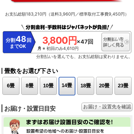
に確認して、ホコリがたまっているようならお手入れをしてください。
※13【最上位モデルにも搭載／プラズマイオン空清】Xシリーズ搭載「パワフル
お支払総額183,210円（送料3,960円／標準取付工事費9,450円）
Premiumプラズマ空清」とは異なる。
※14【ステンレスは埃の付着量がプラ
スチックの半分以下】プラスチック素材とステンレスの比較。JIS粉体8種・11
種混合。約8時間送風運転した結果の通風路のホコリ付着量。
※15【除菌／ス
テンレス通風路・ステンレスフラップ】エアコンから出る空気を除菌している
わけではありません。JIS Z 2801定量試験(フィルム密着法)によります。
48
3,800円
※16【ecoこれっきり運転で省エネ】RAS-GT4026D、洋室14畳。冷房時:外気
分割
回
×47回
温35℃、設定温度27℃、風速自動において、室温安定時の1時間あたりの積算消
までOK
費電力量が［ecoこれっきり］ON（262Wh）とOFF（303Wh）との比較。カー
※ 初回のみ4,610円
テンを閉め切った日射量の少ない日中を想定。
※17【外気温50℃でも運転】
分割払いを選んでも、お支払総額は変わりません。
運転中の室外機の吸い込み空気温度。ベランダなど狭小スペースに設置した場
合、室外機周辺が高温になることがあります。所定の設置スペースを確保して
ください。また、高温の場合、製品保護のため運転しないことがあります。使
畳数をお選び下さい
用環境により能力が低下する場合があります。
※18【国内唯一／室外機まで
凍結洗浄】2026年4月時点で販売されている国内家庭用エアコンにおいて。熱
交換器を自動で凍結させ洗浄する技術。室外機の［凍結洗浄］は出荷時には設
14畳
6畳
8畳
10畳
18畳
20畳
23畳
定されておらず、お客様による設定が必要
お届け・設置先を確認
お届け・設置日目安