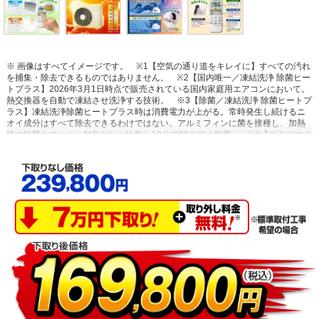
※ 画像はすべてイメージです。
※1【空気の通り道をキレイに】すべての汚れ
を捕集・除去できるものではありません。
※2【国内唯一／凍結洗浄 除菌ヒー
トプラス】2026年3月1日時点で販売されている国内家庭用エアコンにおいて。
熱交換器を自動で凍結させ洗浄する技術。
※3【除菌／凍結洗浄 除菌ヒートプ
ラス】凍結洗浄除菌ヒートプラス時は消費電力が上がる。常時発生し続けるニ
オイ成分はすべて除去できるわけではない。アルミフィンに菌を接種し、加熱
後の除菌カウント。加熱なしと比較し10分で99％以上除菌。
※4【プラズマイ
オン空清】閉鎖された実験設備における試験結果によるもので、実使用空間で
の効果を示すものではありません。タバコの有害物質は除去不可。
※5【浮遊
物質を捕集・抑制/ニオイを抑制】閉鎖された実験設備における試験結果による
もので、実使用空間での効果を示すものではありません。
※6【内部のカビを
抑制／カビバスター】約20分間。室温・湿度が上昇する場合あり。工場出荷時
は設定されておらずお客様ご自身による設定が必要。
※7【国内唯一／ステン
レス・クリーン システム】2026年3月1日時点で販売されている国内家庭用エア
コンにおいて。通風路、フラップにステンレスを採用。
※8【最上位モデルに
も搭載／凍結洗浄 除菌ヒートプラス】Xシリーズ搭載「凍結洗浄ヒートプラ
ス」とは加熱温度が異なる。手動運転のみ。
※9【「凍結洗浄」お客様満足度
約93％】「凍結洗浄」機能についての満足度。2023年11月調査。N=6,455。
※10【フィルター掃除で約10％の省エネ効果】外気温2℃、試験室の温度約
23℃、室温安定時1時間平均の消費電力を計測。埃2g塗布状態の消費電力
（521Wh）、掃除後の消費電力（466Wh）
※11【抗菌・防カビ・抗ウイルス
フィルター】フィルターの性能。部屋全体への抑制性能とは異なります。
※12【ダストボックスのお手入れ】ダストボックスは半年に1回を目安に定期的