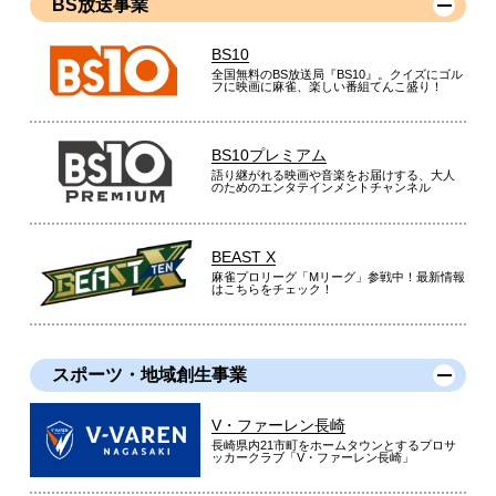
BS放送事業
BS10
全国無料のBS放送局『BS10』。クイズにゴル
フに映画に麻雀、楽しい番組てんこ盛り！
BS10プレミアム
語り継がれる映画や音楽をお届けする、大人
のためのエンタテインメントチャンネル
BEAST X
麻雀プロリーグ「Mリーグ」参戦中！最新情報
はこちらをチェック！
スポーツ・地域創生事業
V・ファーレン長崎
長崎県内21市町をホームタウンとするプロサ
ッカークラブ「V・ファーレン長崎」