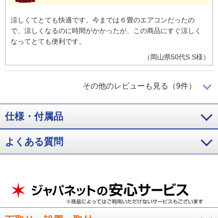
涼しくてとても快適です。今までは６畳のエアコンだったの
で、涼しくなるのに時間がかかったが、この商品にすぐ涼しく
なってとても便利です。
（
岡山県
50代
S.S様
）
音、能力ともに問題なし
その他のレビューも見る（9件）
仕様・付属品
これまで１５年使用していたエアコンがフィルター掃除しても
カビ臭が酷くなり来年度から価格上昇することも聞き購入を決
めました。音、能力ともに問題ありません。これから迎える酷
よくある質問
暑の季節も心配ありません。むしろ秋から冬がどうなのか楽し
みです。
（
大阪府
60代
T.Y様
）
いろいろな機能がついていて安心