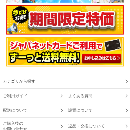
リビングに設置してもらい、リビング全体が涼しいのはもちろ
ん、寝室にしている隣の和室まで冷房がきくのでとても快適で
す。設置してくれた作業員さんも手際よくテキパキしていて素
晴らしかったです。
（
千葉県
50代
K.A様
）
凍結洗浄がいい
カテゴリから探す
以前も白くまくんを使用していたので使用感は満足していま
ご利用ガイド
よくある質問
す。凍結洗浄もいいですね！
（
愛知県
50代
H.S様
）
配送について
設置について
※
「お客様の声」は実際にご購入されたお客様からのご意見を掲載しておりま
ご購入後の
す。
返品・交換について
お問い合わせ