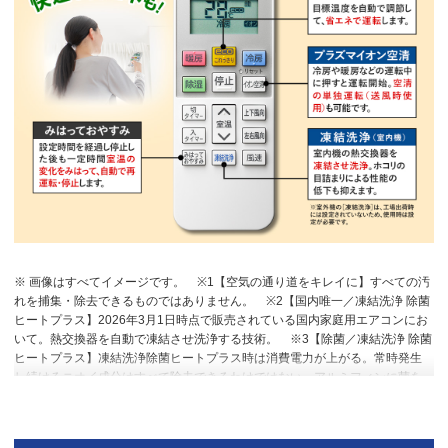
※ 画像はすべてイメージです。
※1【空気の通り道をキレイに】すべての汚
れを捕集・除去できるものではありません。
※2【国内唯一／凍結洗浄 除菌
ヒートプラス】2026年3月1日時点で販売されている国内家庭用エアコンにお
いて。熱交換器を自動で凍結させ洗浄する技術。
※3【除菌／凍結洗浄 除菌
ヒートプラス】凍結洗浄除菌ヒートプラス時は消費電力が上がる。常時発生
し続けるニオイ成分はすべて除去できるわけではない。アルミフィンに菌を
接種し、加熱後の除菌カウント。加熱なしと比較し10分で99％以上除菌。
※4【プラズマイオン空清】閉鎖された実験設備における試験結果によるもの
で、実使用空間での効果を示すものではありません。タバコの有害物質は除