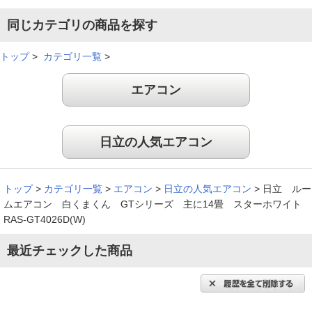
同じカテゴリの商品を探す
エアコン内部のお掃除機能が充実してるところが魅力的だと思
う。
トップ
>
カテゴリ一覧
>
（
熊本県
20代
K.N様
）
エアコン
ＥＣＯこれっきりが良い
日立の人気エアコン
凍結洗浄、自動フィルタ－掃除が付いた機種が 下取りサ－ビ
トップ
>
カテゴリ一覧
>
エアコン
>
日立の人気エアコン
>
日立 ルー
スでお買い得と知って購入を決めました。おまかせ運転（ＥＣ
ムエアコン 白くまくん GTシリーズ 主に14畳 スターホワイト
Ｏこれっきり）が冷えすぎず風も柔らかで微妙ないいバランス
RAS-GT4026D(W)
をとってくれてるなと感じ気に入りました。もちろん設定温度
を下げた運転では 一気に高原へと連れて行ってくれます。
最近チェックした商品
「みはっておやすみ」は静かで快適、よく眠れます。欲を言え
ば本体に室温表示があれば感じる暑さが実際は何度かわかって
いいのにと思います。
（
愛媛県
60代
M.R様
）