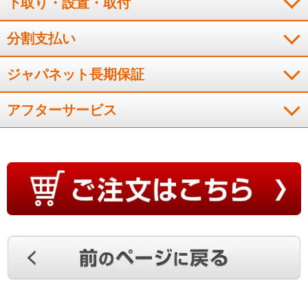
下取り・設置・取付
分割支払い
いろいろな機能がついていて、安心できる。掃除やクリーン機
能が充実していてよい。
ジャパネット長期保証
（
長野県
60代
O.Y様
）
アフターサービス
機能的には大満足
フィルター自動清掃とプラズマイオン空気清浄を探していまし
た。機能的には大満足。一年に一度のフィルターゴミ捨ても嬉
しい。ただ、リモコンがシンプル過ぎ？風向の表示がなく本体
を見て調整は不便ですね。。
（
大阪府
60代
M.K様
）
内部のお掃除機能が充実