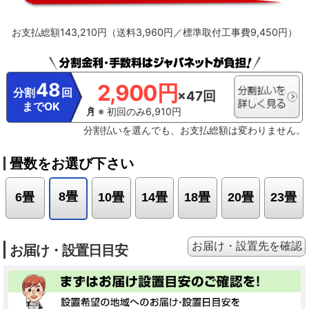
に確認して、ホコリがたまっているようならお手入れをしてください。
※13【最上位モデルにも搭載／プラズマイオン空清】Xシリーズ搭載「パワフル
お支払総額143,210円（送料3,960円／標準取付工事費9,450円）
Premiumプラズマ空清」とは異なる。
※14【ステンレスは埃の付着量がプラ
スチックの半分以下】プラスチック素材とステンレスの比較。JIS粉体8種・11
種混合。約8時間送風運転した結果の通風路のホコリ付着量。
※15【除菌／ス
テンレス通風路・ステンレスフラップ】エアコンから出る空気を除菌している
わけではありません。JIS Z 2801定量試験(フィルム密着法)によります。
48
2,900円
※16【ecoこれっきり運転で省エネ】RAS-GT4026D、洋室14畳。冷房時:外気
分割
回
×47回
温35℃、設定温度27℃、風速自動において、室温安定時の1時間あたりの積算消
までOK
費電力量が［ecoこれっきり］ON（262Wh）とOFF（303Wh）との比較。カー
※ 初回のみ6,910円
テンを閉め切った日射量の少ない日中を想定。
※17【外気温50℃でも運転】
分割払いを選んでも、お支払総額は変わりません。
運転中の室外機の吸い込み空気温度。ベランダなど狭小スペースに設置した場
合、室外機周辺が高温になることがあります。所定の設置スペースを確保して
ください。また、高温の場合、製品保護のため運転しないことがあります。使
畳数をお選び下さい
用環境により能力が低下する場合があります。
※18【国内唯一／室外機まで
凍結洗浄】2026年4月時点で販売されている国内家庭用エアコンにおいて。熱
交換器を自動で凍結させ洗浄する技術。室外機の［凍結洗浄］は出荷時には設
8畳
6畳
10畳
14畳
18畳
20畳
23畳
定されておらず、お客様による設定が必要
お届け・設置先を確認
お届け・設置日目安