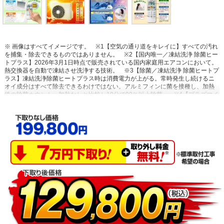
※ 画像はすべてイメージです。
※1【空気の通り道をキレイに】すべての汚れ
を捕集・除去できるものではありません。
※2【国内唯一／凍結洗浄 除菌ヒー
トプラス】2026年3月1日時点で販売されている国内家庭用エアコンにおいて。
熱交換器を自動で凍結させ洗浄する技術。
※3【除菌／凍結洗浄 除菌ヒートプ
ラス】凍結洗浄除菌ヒートプラス時は消費電力が上がる。常時発生し続けるニ
オイ成分はすべて除去できるわけではない。アルミフィンに菌を接種し、加熱
後の除菌カウント。加熱なしと比較し10分で99％以上除菌。
※4【プラズマイ
オン空清】閉鎖された実験設備における試験結果によるもので、実使用空間で
の効果を示すものではありません。タバコの有害物質は除去不可。
※5【浮遊
物質を捕集・抑制/ニオイを抑制】閉鎖された実験設備における試験結果による
もので、実使用空間での効果を示すものではありません。
※6【内部のカビを
抑制／カビバスター】約20分間。室温・湿度が上昇する場合あり。工場出荷時
は設定されておらずお客様ご自身による設定が必要。
※7【国内唯一／ステン
レス・クリーン システム】2026年3月1日時点で販売されている国内家庭用エア
コンにおいて。通風路、フラップにステンレスを採用。
※8【最上位モデルに
も搭載／凍結洗浄 除菌ヒートプラス】Xシリーズ搭載「凍結洗浄ヒートプラ
ス」とは加熱温度が異なる。手動運転のみ。
※9【「凍結洗浄」お客様満足度
約93％】「凍結洗浄」機能についての満足度。2023年11月調査。N=6,455。
※10【フィルター掃除で約10％の省エネ効果】外気温2℃、試験室の温度約
23℃、室温安定時1時間平均の消費電力を計測。埃2g塗布状態の消費電力
（521Wh）、掃除後の消費電力（466Wh）
※11【抗菌・防カビ・抗ウイルス
フィルター】フィルターの性能。部屋全体への抑制性能とは異なります。
※12【ダストボックスのお手入れ】ダストボックスは半年に1回を目安に定期的