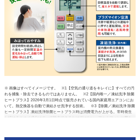
※ 画像はすべてイメージです。
※1【空気の通り道をキレイに】すべての汚
れを捕集・除去できるものではありません。
※2【国内唯一／凍結洗浄 除菌
ヒートプラス】2026年3月1日時点で販売されている国内家庭用エアコンにお
いて。熱交換器を自動で凍結させ洗浄する技術。
※3【除菌／凍結洗浄 除菌
ヒートプラス】凍結洗浄除菌ヒートプラス時は消費電力が上がる。常時発生
し続けるニオイ成分はすべて除去できるわけではない。アルミフィンに菌を
接種し、加熱後の除菌カウント。加熱なしと比較し10分で99％以上除菌。
※4【プラズマイオン空清】閉鎖された実験設備における試験結果によるもの
で、実使用空間での効果を示すものではありません。タバコの有害物質は除