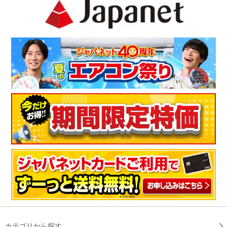
（
神奈川県
50代
M.N様
）
室外機がコンパクト
音も静かで機能も充実しており、室外機も他メーカーに比べて
少しコンパクトなので満足しております。
（
大阪府
40代
F.S様
）
静かでいい、リモコンも使いやすい
静かで使いやすくていい感じです。リモコンも使いやすいで
す！
（
大阪府
50代
T.K様
）
カテゴリから探す