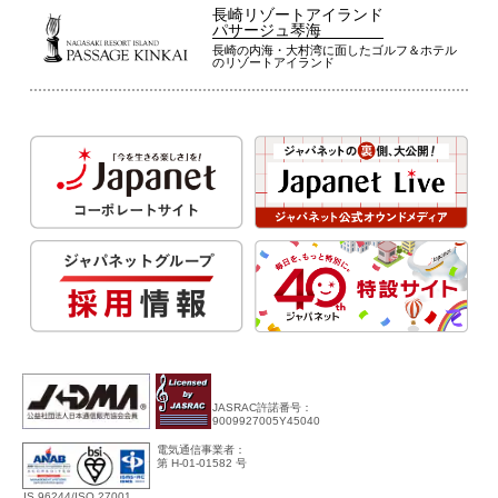
長崎リゾートアイランド
パサージュ琴海
長崎の内海・大村湾に面したゴルフ＆ホテル
のリゾートアイランド
JASRAC許諾番号：
9009927005Y45040
電気通信事業者：
第 H-01-01582 号
IS 96244/ISO 27001