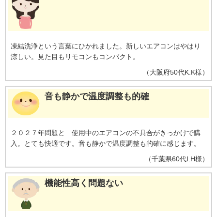
［ecoこれっきり］ON（262Wh）とOFF（303Wh）との比較。カーテンを閉
め切った日射量の少ない日中を想定。
※17【外気温50℃でも運転】運転中
の室外機の吸い込み空気温度。ベランダなど狭小スペースに設置した場合、
室外機周辺が高温になることがあります。所定の設置スペースを確保してく
ださい。また、高温の場合、製品保護のため運転しないことがあります。使
凍結洗浄という言葉にひかれました。新しいエアコンはやはり
用環境により能力が低下する場合があります。
※18【国内唯一／室外機ま
涼しい。見た目もリモコンもコンパクト。
で凍結洗浄】2026年4月時点で販売されている国内家庭用エアコンにおいて。
熱交換器を自動で凍結させ洗浄する技術。室外機の［凍結洗浄］は出荷時に
（
大阪府
50代
K.K様
）
は設定されておらず、お客様による設定が必要
音も静かで温度調整も的確
２０２７年問題と 使用中のエアコンの不具合がきっかけで購
入。とても快適です。音も静かで温度調整も的確に感じます。
（
千葉県
60代
I.H様
）
機能性高く問題ない