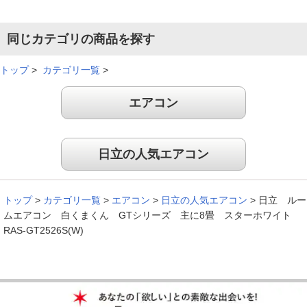
２０２７年 問題でエアコンを探していました。２５年ぶりに
同じカテゴリの商品を探す
買い替えて新しくなったので音は静かですし、すぐ冷えるし、
いい感じです。
トップ
>
カテゴリ一覧
>
（
福島県
60代
M.H様
）
エアコン
快適に過ごせています
日立の人気エアコン
この夏に向けて早めの取り付けで快適に過ごせています。
（
静岡県
60代
M.K様
）
トップ
>
カテゴリ一覧
>
エアコン
>
日立の人気エアコン
>
日立 ルー
ムエアコン 白くまくん GTシリーズ 主に8畳 スターホワイト
とても使いやすい
RAS-GT2526S(W)
説明書もわかりやすく、とても使いやすい。