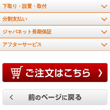
静かで冷えるのが早い
下取り・設置・取付
分割支払い
音が静か冷えるのが早いので大変満足しております。
ジャパネット長期保証
（
愛知県
60代
H.M様
）
アフターサービス
さすが日立のエアコン
和室のエアコンの調子が悪くなってきたので、買い替えを考え
ていたところでした。まだ試運転しかしていませんが、快適で
す。これまでもエアコンは日立製を多く使用してきましたの
で、品質には信頼を置いています。
（
奈良県
60代
H.M様
）
音は静かですぐ冷える