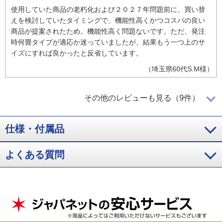
使用していた商品の老朽化および２０２７年問題前に、買い替
えを検討していたタイミングで、機能性高くかつコスパの良い
商品が提案されたため。機能性高く問題ないです。ただ、発注
時何畳タイプが適応か迷っていましたが、結果もう一つ上のサ
イズにすれば良かったと反省しています。
（
埼玉県
60代
S.M様
）
みはっておやすみが助かる
その他のレビューも見る（9件）
仕様・付属品
最新式のエアコンがお買い得だったのと、今まで２３年間使っ
よくある質問
ていたエアコンもいつ壊れるかわからなかったから買い替え。
みはっておやすみ機能でタイマーが切れても、温度が上がると
自動的にエアコンが動いてくれるのはとても助かるし、良い機
能。凍結洗浄も良い気はする。
（
京都府
60代
I.M様
）