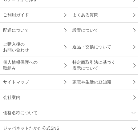
見た目がスッキリしている
ご利用ガイド
よくある質問
配送について
設置について
２０２７年問題への関心があって探していました。今まで使用
していたエアコンより見た目がスッキリしていて、部屋の感じ
ご購入後の
返品・交換について
がいい。
お問い合わせ
（
大分県
50代
H.T様
）
個人情報保護への
特定商取引法に基づく
取組み
表示について
※
「お客様の声」は実際にご購入されたお客様からのご意見を掲載しておりま
す。
サイトマップ
家電や生活の豆知識
※
商品により、同一シリーズをご購入された方の声を含みます。
会社案内
価格名称について
ジャパネットたかた公式SNS