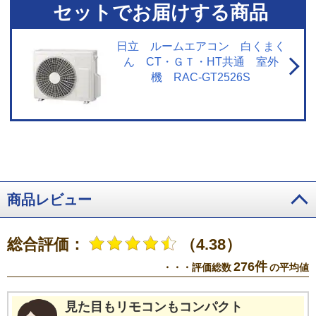
去不可。
※5【浮遊物質を捕集・抑制/ニオイを抑制】閉鎖された実験設備に
セットでお届けする商品
おける試験結果によるもので、実使用空間での効果を示すものではありませ
ん。
※6【内部のカビを抑制／カビバスター】約20分間。室温・湿度が上昇
する場合あり。工場出荷時は設定されておらずお客様ご自身による設定が必
日立 ルームエアコン 白くまく
要。
※7【国内唯一／ステンレス・クリーン システム】2026年3月1日時点
ん CT・ＧＴ・HT共通 室外
で販売されている国内家庭用エアコンにおいて。通風路、フラップにステン
機 RAC-GT2526S
レスを採用。
※8【最上位モデルにも搭載／凍結洗浄 除菌ヒートプラス】X
シリーズ搭載「凍結洗浄ヒートプラス」とは加熱温度が異なる。手動運転の
み。
※9【「凍結洗浄」お客様満足度約93％】「凍結洗浄」機能についての
満足度。2023年11月調査。N=6,455。
※10【フィルター掃除で約10％の省
エネ効果】外気温2℃、試験室の温度約23℃、室温安定時1時間平均の消費電
力を計測。埃2g塗布状態の消費電力（521Wh）、掃除後の消費電力
（466Wh）
※11【抗菌・防カビ・抗ウイルスフィルター】フィルターの性
能。部屋全体への抑制性能とは異なります。
※12【ダストボックスのお手
入れ】ダストボックスは半年に1回を目安に定期的に確認して、ホコリがたま
商品レビュー
っているようならお手入れをしてください。
※13【最上位モデルにも搭載
／プラズマイオン空清】Xシリーズ搭載「パワフルPremiumプラズマ空清」と
は異なる。
※14【ステンレスは埃の付着量がプラスチックの半分以下】プ
総合評価：
（4.38）
ラスチック素材とステンレスの比較。JIS粉体8種・11種混合。約8時間送風運
転した結果の通風路のホコリ付着量。
※15【除菌／ステンレス通風路・ス
276件
・・・評価総数
の平均値
テンレスフラップ】エアコンから出る空気を除菌しているわけではありませ
ん。JIS Z 2801定量試験(フィルム密着法)によります。
※16【ecoこれっき
り運転で省エネ】RAS-GT4026D、洋室14畳。冷房時:外気温35℃、設定温度
見た目もリモコンもコンパクト
27℃、風速自動において、室温安定時の1時間あたりの積算消費電力量が