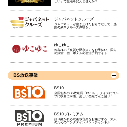
しい」で生活を変えませんか？
ジャパネットクルーズ
ジャパネットが磨き上げたおもてなしで、感
動の豪華クルーズ体験を。
ゆこゆこ
お客様の『良質な温泉旅』をお手伝い。国内
の旅館・宿・ホテルの宿泊予約サイト
BS放送事業
BS10
全国無料のBS放送局『BS10』。クイズにゴル
フに映画に麻雀、楽しい番組てんこ盛り！
BS10プレミアム
語り継がれる映画や音楽をお届けする、大人
のためのエンタテインメントチャンネル