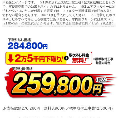
※画像はイメージです。
※1 閉鎖された実験設備における試験結果によるもの
で、実使用空間での効果を示すものではありません。
※2 エアフィルターに油
汚れやタバコのヤニが付着する環境では、フィルター掃除運転では汚れを取り
切れない場合があります。1年に1度お手入れしてください。
※3 付着したホコ
リやカビをすべて落とせる機能ではありません。水内部クリーンには最大57円
（1.85kWh）の電気代がかかります。電力料金目安単価31円／ｋWh（税込み）
［令和４年7月改定］で計算。
※4 送風乾燥で十分な条件のときは加熱乾燥運
転を行いません。（外気温24℃以上または室温25℃以上の場合）
※5 高温や低
温による身体への影響を防ぐものではありません。室内機で温度を検知して自
動運転を行うため、室内機の設置状況によっては温度を正確に検知できず、作
動しない場合があります。エアコン停止時でも、検知のために送風運転を行う
場合があります。集中コントローラー、ワイヤードリモコンからの設定はでき
ません。停電中やブレーカーOFF時には、設定していても作動しません。
※6
スマートフォンやタブレットPCなどの通信可能圏内に限ります。（通信費が別
途かかります。）通信環境や使用状況によっては、サービスをご利用いただけ
ない場合があります。サービスのご利用時にダイキン会員サイトCLUB DAIKIN
へのユーザー登録が必要です。必要なネットワーク環境：お客様がお使いの通
信機器（スマートフォン／タブレットPC）ならびに無線LANインターネット環
境。すべてのWi-Fi環境で接続できることを保証するものではありません。詳し
くはメーカーサイトをご覧ください。
お支払総額276,260円（送料3,960円／標準取付工事費12,500円）