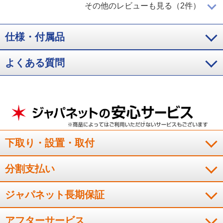
安心して夏を迎えられます
その他のレビューも見る（2件）
仕様・付属品
トラブルなく、大変良い。安心して夏を迎えることができる。
（
三重県
70代
F.K様
）
よくある質問
快適に過ごせそうです
流石ダイキン、とても静かです。今年の夏は快適に過ごせそう
です。
下取り・設置・取付
（
栃木県
50代
T.Y様
）
分割支払い
※
「お客様の声」は実際にご購入されたお客様からのご意見を掲載しておりま
す。
※
商品により、同一シリーズをご購入された方の声を含みます。
ジャパネット長期保証
アフターサービス