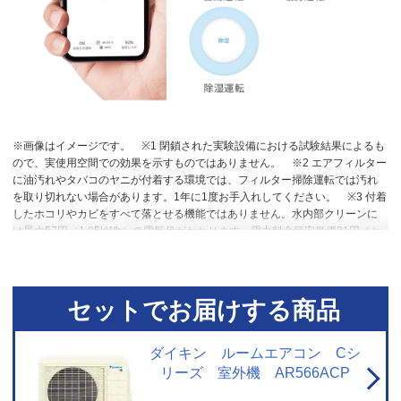
※画像はイメージです。
※1 閉鎖された実験設備における試験結果によるも
ので、実使用空間での効果を示すものではありません。
※2 エアフィルター
に油汚れやタバコのヤニが付着する環境では、フィルター掃除運転では汚れ
を取り切れない場合があります。1年に1度お手入れしてください。
※3 付着
したホコリやカビをすべて落とせる機能ではありません。水内部クリーンに
は最大57円（1.85kWh）の電気代がかかります。電力料金目安単価31円／ｋ
Wh（税込み）［令和４年7月改定］で計算。
※4 送風乾燥で十分な条件のと
きは加熱乾燥運転を行いません。（外気温24℃以上または室温25℃以上の場
合）
※5 高温や低温による身体への影響を防ぐものではありません。室内機
で温度を検知して自動運転を行うため、室内機の設置状況によっては温度を
セットでお届けする商品
正確に検知できず、作動しない場合があります。エアコン停止時でも、検知
のために送風運転を行う場合があります。集中コントローラー、ワイヤード
リモコンからの設定はできません。停電中やブレーカーOFF時には、設定して
ダイキン ルームエアコン Cシ
いても作動しません。
※6 スマートフォンやタブレットPCなどの通信可能
リーズ 室外機 AR566ACP
圏内に限ります。（通信費が別途かかります。）通信環境や使用状況によっ