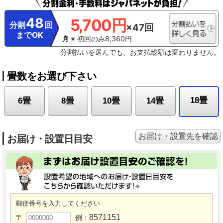
48
5,700円
分割
回
×47回
までOK
※ 初回のみ8,360円
分割払いを選んでも、お支払総額は変わりません。
畳数をお選び下さい
18畳
6畳
8畳
10畳
14畳
お届け・設置先を確認
お届け・設置日目安
郵便番号を入力してください
8571151
〒
例：