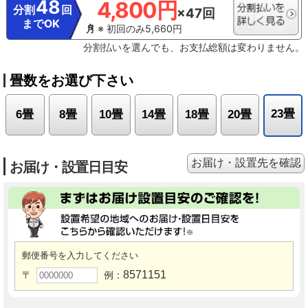
48
4,800円
分割
回
×47回
までOK
※ 初回のみ5,660円
分割払いを選んでも、お支払総額は変わりません。
畳数をお選び下さい
23畳
6畳
8畳
10畳
14畳
18畳
20畳
お届け・設置先を確認
お届け・設置日目安
郵便番号を入力してください
8571151
〒
例：