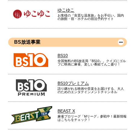
ゆこゆこ
お客様の『良質な温泉旅』をお手伝い。国内
の旅館・宿・ホテルの宿泊予約サイト
BS放送事業
BS10
全国無料のBS放送局『BS10』。クイズにゴル
フに映画に麻雀、楽しい番組てんこ盛り！
BS10プレミアム
語り継がれる映画や音楽をお届けする、大人
のためのエンタテインメントチャンネル
BEAST X
麻雀プロリーグ「Mリーグ」参戦中！最新情報
はこちらをチェック！