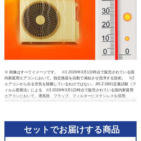
※ 画像はすべてイメージです。
※1 2026年3月1日時点で販売されている国
内家庭用エアコンにおいて。熱交換器を自動で凍結させ洗浄する技術。
※2
エアコンから出る空気を除菌しているわけではない。JIS Z 2801定量試験（フ
ィルム密着法）による
※3 2026年3月1日時点で販売されている国内家庭用
エアコンにおいて。通風路、フラップ、フィルターにステンレスを採用。
※4 室温・湿度が上昇する場合あり。オフシーズンに付着した汚れやカビを取
り除く機能ではない。
※5 RAS-DT4026D。洋室14畳。冷房時：外気温
35℃、設定温度27℃、風速自動において室温安定時の1時間あたりの積算消費
電力量が［ecoこれっきり］ON（187Wh）とOFF（242Wh）との比較。カー
テンを閉め切った日射量の少ない日中を想定。
※6 運転中の室外機の吸い込
セットでお届けする商品
み空気温度。ベランダなど狭小スペースに設置した場合、室外機周辺が高温
になることがあります。所定の設置スペースを確保してください。また、高