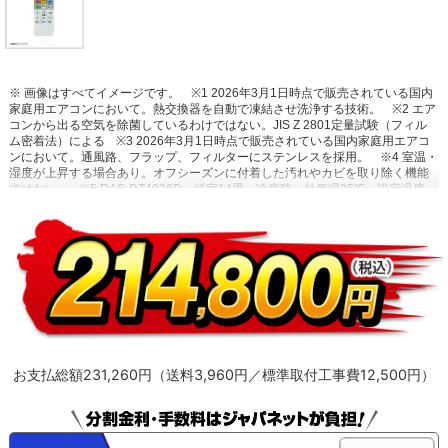
※ 画像はすべてイメージです。
※1 2026年3月1日時点で販売されている国内
家庭用エアコンにおいて。熱交換器を自動で凍結させ洗浄する技術。
※2 エア
コンから出る空気を除菌しているわけではない。JIS Z 2801定量試験（フィル
ム密着法）による
※3 2026年3月1日時点で販売されている国内家庭用エアコ
ンにおいて。通風路、フラップ、フィルターにステンレスを採用。
※4 室温・
湿度が上昇する場合あり。オフシーズンに付着した汚れやカビを取り除く機能
ではない。
※5 RAS-DT4026D。洋室14畳。冷房時：外気温35℃、設定温度
27℃、風速自動において室温安定時の1時間あたりの積算消費電力量が［ecoこ
れっきり］ON（187Wh）とOFF（242Wh）との比較。カーテンを閉め切った
日射量の少ない日中を想定。
※6 運転中の室外機の吸い込み空気温度。ベラン
ダなど狭小スペースに設置した場合、室外機周辺が高温になることがありま
す。所定の設置スペースを確保してください。また、高温の場合、製品保護の
ため運転しないことがあります。使用環境により能力が低下する場合がありま
す。
お支払総額231,260円（送料3,960円／標準取付工事費12,500円）