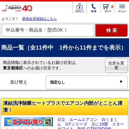
0
ようこそ！
新規会員登録はこちら
商品一覧（全11件中 1件から11件までを表示）
商品情報に表示されているお届け目安は、
住所を変
更
東京都港区
へのお届け目安です。
並び替え
凍結洗浄除菌ヒートプラスでエアコン内部がとことん清
潔！
日立 ルームエアコン 白くまく
ん GTシリーズ 主に18畳 スター
ホワイト RAS-GT5626D(W)