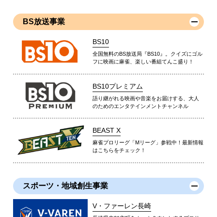
BS放送事業
BS10
全国無料のBS放送局『BS10』。クイズにゴル
フに映画に麻雀、楽しい番組てんこ盛り！
BS10プレミアム
語り継がれる映画や音楽をお届けする、大人
のためのエンタテインメントチャンネル
BEAST X
麻雀プロリーグ「Mリーグ」参戦中！最新情報
はこちらをチェック！
スポーツ・地域創生事業
V・ファーレン長崎