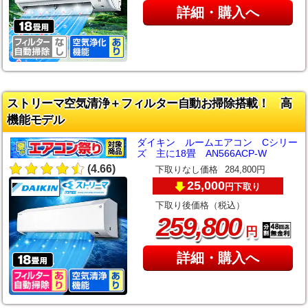
詳細・購入へ
ストリーマ空気清浄＋フィルター自動お掃除搭載！ 高
機能モデル
ダイキン ルームエアコン Cシリー
ズ 主に18畳 AN566ACP-W
(4.66)
下取りなし価格
284,800円
25,000
下取り
円
下取り後価格（税込）
,
259
800
円
詳細・購入へ