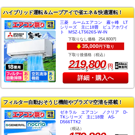
ハイブリッド運転＆ムーブアイで省エネ＆快適運転！
三菱 ルームエアコン 霧ヶ峰 LT
シリーズ 主に18畳 ピュアホワイ
ト MSZ-LT5626S-W-IN
下取りなし価格
254,800円
35,000
下取り
円
下取り後価格（税込）
,
219
800
円
詳細・購入へ
フィルター自動おそうじ機能やプラズマ空清を搭載！
ゼネラル エアコン ノクリア D-
TKシリーズ 主に18畳 AS-
D566TTK2
（税込）