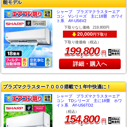
能モデル
シャープ プラズマクラスターエア
コン Vシリーズ 主に18畳 ホワイ
ト系 AY-U56V2
下取りなし価格
219,800円
20,000
下取り
円
下取り後価格（税込）
,
199
800
円
詳細・購入へ
プラズマクラスター７０００搭載で１年中快適に！
シャープ プラズマクラスターエア
コン TDシリーズ 主に18畳 ホワ
イト系 AY-U56TD2
（税込）
,
154
800
円