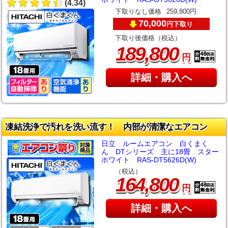
(4.34)
下取りなし価格
259,800円
70,000
下取り
円
下取り後価格（税込）
,
189
800
円
詳細・購入へ
凍結洗浄で汚れを洗い流す！ 内部が清潔なエアコン
日立 ルームエアコン 白くまく
ん DTシリーズ 主に18畳 スター
ホワイト RAS-DT5626D(W)
（税込）
,
164
800
円
詳細・購入へ