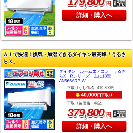
,
179
800
円
詳細・購入へ
ＡＩで快適！換気・加湿できるダイキン最高峰「うるさ
らＸ」
ダイキン ルームエアコン うるさ
らX Rシリーズ 主に18畳
AN566ARP-W
下取りなし価格
419,800円
40,000
下取り
円
下取り後価格（税込）
,
379
800
円
詳細・購入へ