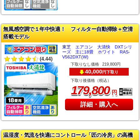
無風感空調で１年中快適！ フィルター自動掃除＋空清
搭載モデル
東芝 エアコン 大清快 DXTシリ
ーズ 主に18畳 ホワイト RAS-
V562DXT(W)
(4.44)
下取りなし価格
219,800円
40,000
下取り
円
下取り後価格（税込）
,
179
800
円
詳細・購入へ
温湿度・気流を快適にコントロール「匠の冷房」の高機