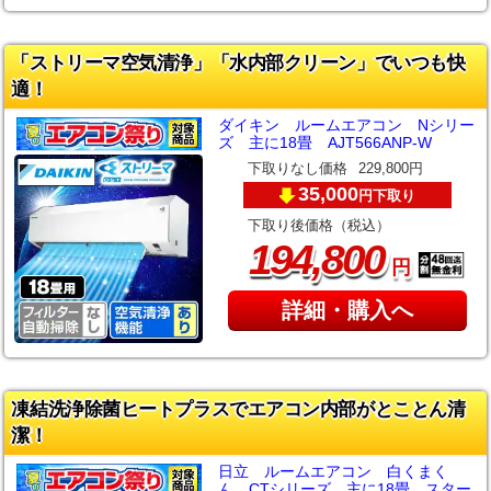
「ストリーマ空気清浄」「水内部クリーン」でいつも快
適！
ダイキン ルームエアコン Nシリー
ズ 主に18畳 AJT566ANP-W
下取りなし価格
229,800円
35,000
下取り
円
下取り後価格（税込）
,
194
800
円
詳細・購入へ
凍結洗浄除菌ヒートプラスでエアコン内部がとことん清
潔！
日立 ルームエアコン 白くまく
ん CTシリーズ 主に18畳 スター