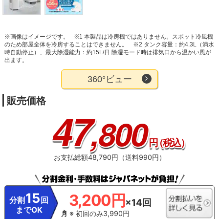
※画像はイメージです。
※1 本製品は冷房機ではありません。スポット冷風機
のため部屋全体を冷房することはできません。
※2 タンク容量：約4.3L（満水
時自動停止）、最大除湿能力：約15L/日 除湿モード時は排気口から温かい風が
出ます。
360°ビュー
販売価格
47
,800
円
（税込）
お支払総額48,790円（送料990円）
15
3,200円
分割
回
×14回
までOK
※ 初回のみ3,990円