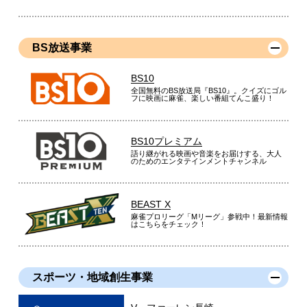
BS放送事業
BS10
全国無料のBS放送局『BS10』。クイズにゴル
フに映画に麻雀、楽しい番組てんこ盛り！
BS10プレミアム
語り継がれる映画や音楽をお届けする、大人
のためのエンタテインメントチャンネル
BEAST X
麻雀プロリーグ「Mリーグ」参戦中！最新情報
はこちらをチェック！
スポーツ・地域創生事業