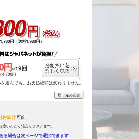
800
円
（税込）
,780円（送料1,980円）
00円
×19回
4,780円
いを選んでも、お支払総額は変わりません。
届け先の変更
火)お届け
可能
日程度いただく場合がございます。
ある場合は次ページで選択できます