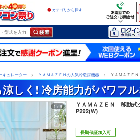
カテゴリから探す
ーキュレーター
>
ＹＡＭＡＺＥＮの人気冷暖房機器
>
ＹＡＭＡＺＥＮ 
涼しく! 冷房能力がパワフ
ＹＡＭＡＺＥＮ 移動式ク
1 / 9
P292(W)
長期保証加入可