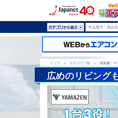
トップ
>
カテゴリ一覧
>
扇風機・サ
広めのリビングも