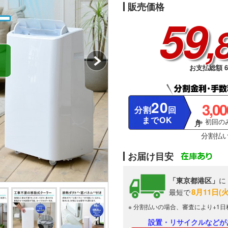
販売価格
59
,
お支払総額 61
20
3,0
分割
回
までOK
※ 初回のみ
分割払
お届け目安
「東京都港区」
に
8月11日(
最短で
※ 分割払いの場合、審査により+1
設置・リサイクルなどが