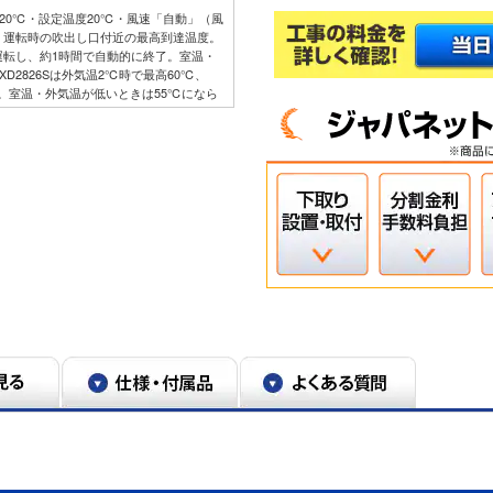
温20℃・設定温度20℃・風速「自動」（風
」運転時の吹出し口付近の最高到達温度。
運転し、約1時間で自動的に終了。室温・
D2826Sは外気温2℃時で最高60℃、
55℃。室温・外気温が低いときは55℃になら
と答えた人1,571人。調査対象者数＝
2℃時。本製品：5.0kＷ。MSZ-
とができません。人の動き・状態、室内の形
ます。
正確に室温を測定できず、「冷房」運転をし
ぐものではありません。
ので、実使用空間での効果を示すものではあ
。本エアコンで、0.3～2.5μｍの粒子を約
（メーカー調べ）。換気などによる屋外から
ｍ未満の微小粒子状物質は、除去未確認。ま
はありません。
ルターに付着したものを抑制します。
エアフィルターは定期的にお手入れしてく
ぞれ10年使用後の汚れを想定（メーカー調
。