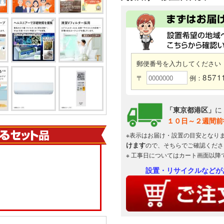
郵便番号を入力してください
8571
〒
例：
「東京都港区」
に
１０日～２週間前
※表示はお届け・設置の目安となり
けます
ので、そちらでご確認くださ
※ 工事日についてはカート画面以降
設置・リサイクルなどが