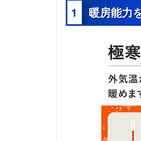
※12 特許第4698721号他。
1
暖房能力
※13 付着してしまったカビ菌による汚れを取り除く
ため、わずかにニオイを感じることがあります。エア
の弱暖房運転を行います。そのため、室温が2～3℃
ります（「冷房」/「除湿」運転後）。お客様による
ります。
※14 エアコンのお手入れで高所に上がる場合は、安
他シリーズのエアコンにおいて、フィルターカセッ
子。
※15 エアコンやその周辺、お部屋にいる人の状態な
さい。無線LANに接続することで、「MyMUアプリ
ートスピーカーを使用しての操作が可能になります。
下のものや環境をご用意ください。・スマートフォン（対応
上）・インターネット回線（常時接続可能なブロード
CATV(ケーブルTV）など。インターネット通信料
ー。詳しくは取扱説明書をご覧ください。