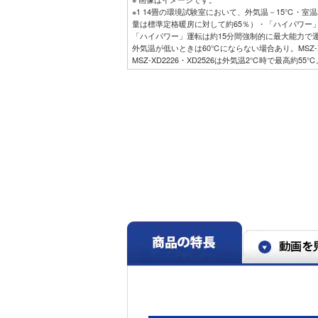
※1 14畳の環境試験室において、外気温－15℃・室
量は標準定格暖房に対して約65％）・「ハイパワー
「ハイパワー」運転は約15分間強制的に最大能力で
外気温が低いときは60℃にならない場合あり。MSZ-X
MSZ-XD2226・XD2526は外気温2℃時で最高約
ない場合あり。
※2 ズバ暖霧ヶ峰購入者への調査結果による。「満足」
1,684人。調査期間2023年4月1日～2024年3月31日。
※3 Rシリーズ（6畳用）との低温暖房能力比較。外気温
R2225：2.8kＷ。
※4 「ムーブアイ」は、室内機の直下近傍を見るこ
状・広さなどにより正しく検知できないことがあり
※5 室内機の据付場所やお部屋の環境条件により、
ないことがあります。
※6 「高温みまもり」は、高温時の体への影響を防
※7 閉鎖された実験設備における試験結果によるも
りません。
※8 PM2.5：2.5μｍ以下の微小粒子状物質の総称です
90％キャッチ。28㎥の試験空間での95分後の効果
の新たな粒子の侵入は想定されていません。0.3μ
た、空気中の有害物質のすべてを除去できるもので
※9 実使用空間での実証効果ではありません。フィ
※10 使用環境により汚れの程度が異なりますので、
ださい。
※11 特殊仕様なしと特殊仕様ありのエアコンでそれ
べ）。使用環境・設置状況により効果は異なります