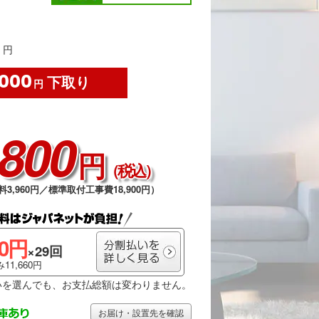
円
,000
下取り
円
,800
円
（税込）
料3,960円／標準取付工事費18,900円）
00円
×29回
11,660円
いを選んでも、お支払総額は変わりません。
お届け・設置先を確認