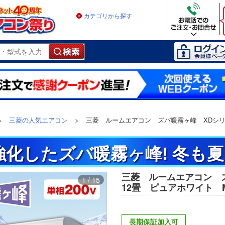
カテゴリから探す
>
三菱の人気エアコン
>
三菱 ルームエアコン ズバ暖霧ヶ峰 XDシリ
化したズバ暖霧ヶ峰! 冬も
三菱 ルームエアコン 
1 / 15
12畳 ピュアホワイト MSZ
長期保証加入可