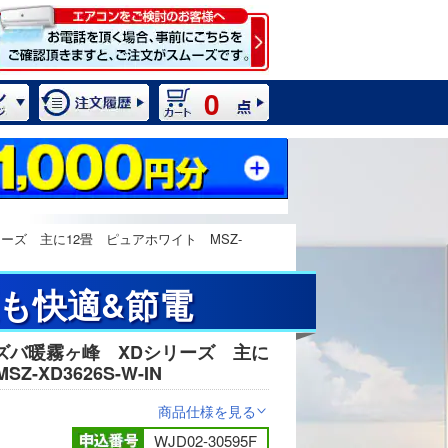
0
ーズ 主に12畳 ピュアホワイト MSZ-
夏も快適&節電
ズバ暖霧ヶ峰 XDシリーズ 主に
2 / 15
-XD3626S-W-IN
商品仕様を見る
>
WJD02-30595F