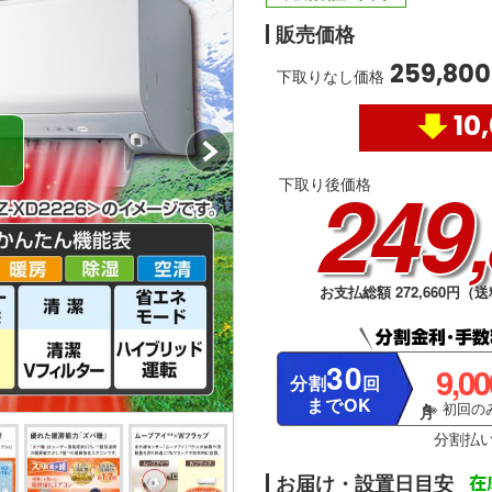
販売価格
259,800
下取りなし価格
10
249
下取り後価格
お支払総額 272,660円（送
30
9,0
分割
回
までOK
※ 初回のみ
分割払
お届け・設置日目安