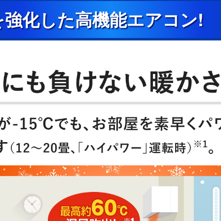
を強化した高機能エアコン!
機能ではございません。オゾンが発生する
コン内部を乾燥させるため、最大10分間
上がることや、室内湿度が上がることがあ
設定が必要です。ご使用には電気代がかか
全に十分ご注意ください。写真はメーカー
トを取り外した後、お掃除をしている様
どを事前に十分確認してから操作してくだ
」によるスマートフォンからの操作やスマ
「MyMUアプリ」を使用するために、以
OS：Android™8以上、iOS14以
バンド回線、FTTH（光ファイバー）、
はお客様のご負担となります。）・ルータ