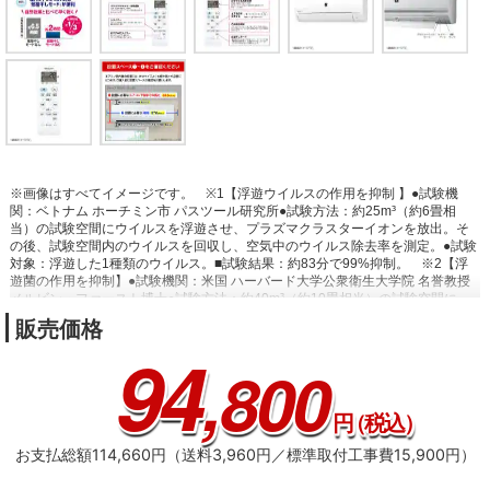
※画像はすべてイメージです。
※1【浮遊ウイルスの作用を抑制 】●試験機
関：ベトナム ホーチミン市 パスツール研究所●試験方法：約25m³（約6畳相
当）の試験空間にウイルスを浮遊させ、プラズマクラスターイオンを放出。そ
の後、試験空間内のウイルスを回収し、空気中のウイルス除去率を測定。●試験
対象：浮遊した1種類のウイルス。■試験結果：約83分で99%抑制。
※2【浮
遊菌の作用を抑制】●試験機関：米国 ハーバード大学公衆衛生大学院 名誉教授
メルビン・ファースト博士●試験方法：約40m³（約10畳相当）の試験空間に、
ある1種の菌を浮遊させ、プラズマクラスターイオンを放出し、その後、試験空
販売価格
間内の菌を回収し、空気中の菌除去率を算出。■試験結果：約38分で99%抑
94
制。
※3【浮遊カビ菌を除菌 】●試験機関：（一財）石川県予防医学協会●試
,800
験方法：〈プラズマクラスター7000〉約31m³（約8畳相当）の試験空間にてプ
ラズマクラスター送風運転を実施。浮遊カビ菌をエアーサンプラーにて測定。■
試験結果：〈プラズマクラスター7000〉約635分で除去率99%。
※4【付着タ
円
（税込）
バコ臭の消臭】●試験機関：シャープ調べ●試験方法：〈プラズマクラスター
7000〉約40m³（約10畳相当）の試験空間にて、タバコのニオイ成分を染み込
お支払総額114,660円（送料3,960円／標準取付工事費15,900円）
ませた試験片を吊るし、プラズマクラスター送風運転を実施。消臭効果を6段階
臭気強度表示法にて評価。■試験結果：〈プラズマクラスター7000〉約80分で