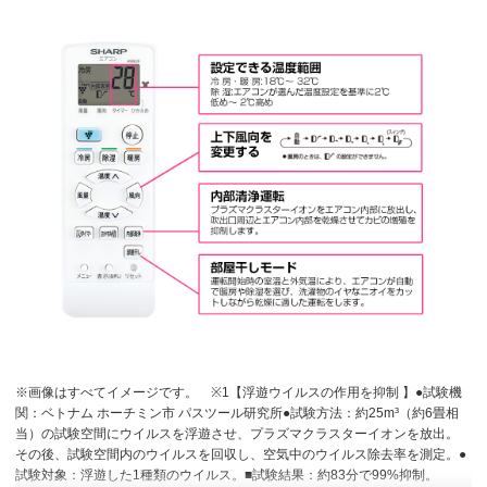
※画像はすべてイメージです。
※1【浮遊ウイルスの作用を抑制 】●試験機
関：ベトナム ホーチミン市 パスツール研究所●試験方法：約25m³（約6畳相
当）の試験空間にウイルスを浮遊させ、プラズマクラスターイオンを放出。
その後、試験空間内のウイルスを回収し、空気中のウイルス除去率を測定。●
試験対象：浮遊した1種類のウイルス。■試験結果：約83分で99%抑制。