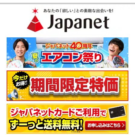
（
群馬県
50代
F.M様
）
シンプルで取扱いやすい
想像以上にパワフルでリモコンも小さくリモコン機能は多くの
機能が有りすぎず、シンプルなもので取扱いやすい。
（
福岡県
60代
K.M様
）
※
「お客様の声」は実際にご購入されたお客様からのご意見を掲載しておりま
す。
※
商品により、同一シリーズをご購入された方の声を含みます。