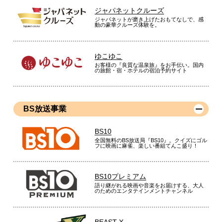
ジャパネットクルーズ
ジャパネットが磨き上げたおもてなしで、感
動の豪華クルーズ体験を。
ゆこゆこ
お客様の『良質な温泉旅』をお手伝い。国内
の旅館・宿・ホテルの宿泊予約サイト
BS放送事業
BS10
全国無料のBS放送局『BS10』。クイズにゴル
フに映画に麻雀、楽しい番組てんこ盛り！
BS10プレミアム
語り継がれる映画や音楽をお届けする、大人
のためのエンタテインメントチャンネル
BEAST X