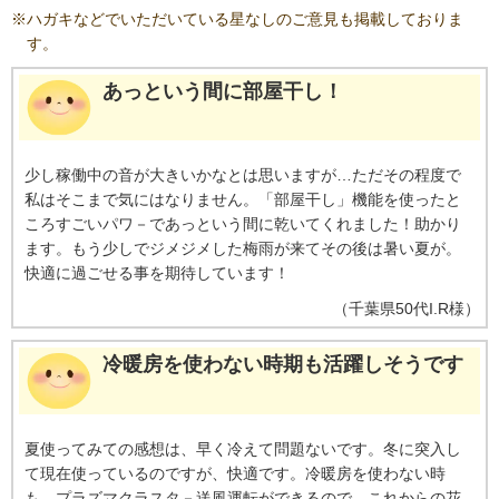
※
ハガキなどでいただいている星なしのご意見も掲載しておりま
験空間における実証結果であり、実使用空間での実証結果ではありません。
使用場所の状況や使い方、個人によって効果は異なります。
※7 テストピー
す。
スによる耐汚染性試験にて検証。台所等の油汚れが多い場所でのご使用時
は、熱交換器の洗浄が必要になる場合があります。
※8 試験機関：シャープ
あっという間に部屋干し！
調べ。試験方法：AY-P22TDにて、吹き出し口から約60cmの位置に、部屋干
し衣類の生乾きのニオイ成分を付着させた試験片を吊るし、部屋干し運転を
実施。消臭効果を6段階臭気強度表示法にて評価。試験結果：約2時間で気に
ならないレベルまで消臭。ニオイの種類・強さ・対象物の素材などによっ
少し稼働中の音が大きいかなとは思いますが…ただその程度で
て、ニオイの除去効果は異なります。
※9 試験機関：シャープ調べ。試験機
私はそこまで気にはなりません。「部屋干し」機能を使ったと
種:AY-P22TD。 試験条件：外気温27℃/外湿度80％。部屋の広さ6畳相当。 試
ころすごいパワ－であっという間に乾いてくれました！助かり
験結果：4kg相当の洗濯物の乾燥時間(部屋干しモードなし)6.5時間。(部屋干
ます。もう少しでジメジメした梅雨が来てその後は暑い夏が。
しモードあり)2時間。実使用時の衣類乾燥時間は使用環境・使用条件により異
なります。
快適に過ごせる事を期待しています！
（
千葉県
50代
I.R様
）
冷暖房を使わない時期も活躍しそうです
夏使ってみての感想は、早く冷えて問題ないです。冬に突入し
て現在使っているのですが、快適です。冷暖房を使わない時
も、プラズマクラスタ－送風運転ができるので、これからの花