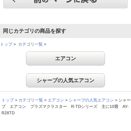
ナノイ－エアコンからプラズマクラスタ－への乗り換え。清々
しさは感じられないが消臭はされているように思う。熱帯夜も
２７℃設定で充分涼しい。
同じカテゴリの商品を探す
（
埼玉県
50代
O.H様
）
トップ
>
カテゴリ一覧
>
プラズマクラスターに期待
エアコン
すぐに冷えるし、音も静かだと思います。プラズマスラスタ－
については見えない部分ですが、効果に期待しています。
シャープの人気エアコン
（
東京都
60代
N.S様
）
トップ
>
カテゴリ一覧
>
エアコン
>
シャープの人気エアコン
>
シャー
部屋干し機能が良かった
プ エアコン プラズマクラスター R-TDシリーズ 主に10畳 AY-
R28TD
梅雨の季節、部屋干し機能を使うと洗濯物の臭いが減ったのが
良かったです。