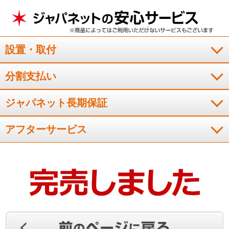
空気浄化・部屋干しモードがありがたい
設置・取付
横方向のル－バ－が手動だったりと、必要最小限のシンプルな
機能ではありますが、空気浄化機能や部屋干しモ－ドはありが
分割支払い
たいです。また、室外機が静かで近隣に気兼ねなく使えます。
（
福岡県
50代
K.Y様
）
ジャパネット長期保証
特に不満はないです
アフターサービス
設置も早く助かりました。新型ゆえにエアコンの効きもよく満
足しています。機能的には必要最小限で特に不満はないです。
（
宮崎県
50代
I.K様
）
消臭されているようです