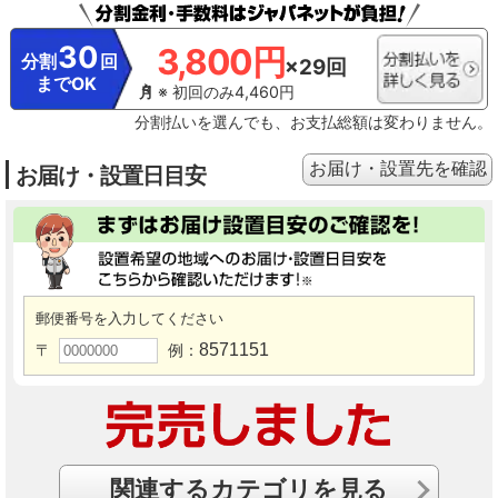
気にならないレベルまで消臭。●ニオイの種類・強さ・対象物の素材などによっ
て、ニオイの除去効果は異なります。
※5【静電気の抑制】●試験機関：シャ
ープ調べ●試験方法：約55m³（約14畳相当）の試験空間にて、プラズマクラス
30
3,800円
ター送風運転を実施。5kVに帯電させた試験片を0.5kVまで除電するのに要する
分割
回
×29回
時間を測定。■試験結果：〈プラズマクラスター7000〉約360秒で、初期電位
までOK
5kVが0.5kVまで減衰。
※6【浮遊アレル物質の抑制】●試験機関：広島大学大
※ 初回のみ4,460円
学院 先端物質科学研究科●試験方法：掃除をしない実際の居住空間（約8畳）で
分割払いを選んでも、お支払総額は変わりません。
の浮遊ダニのアレル物質の作用をELISA法で測定。その増加率を算出。■試験結
果：4週間後にダニのアレル物質の増加を抑制することを確認。
※1※2※3※6
プラズマクラスターエアコンもしくはプラズマクラスターイオン発生機器を用
お届け・設置先を確認
お届け・設置日目安
いた実証効果です。
※1※2※3※4※5※6 約360秒～4週間後の効果です。約6畳
～14畳相当の密閉試験空間における実証結果であり、実使用空間での実証結果
ではありません。使用場所の状況や使い方、個人によって効果は異なります。
※7 テストピースによる耐汚染性試験にて検証。台所等の油汚れが多い場所で
のご使用時は、熱交換器の洗浄が必要になる場合があります。
※8 試験機関：
シャープ調べ。試験方法：AY-P22TDにて、吹き出し口から約60cmの位置に、
部屋干し衣類の生乾きのニオイ成分を付着させた試験片を吊るし、部屋干し運
転を実施。消臭効果を6段階臭気強度表示法にて評価。試験結果：約2時間で気
郵便番号を入力してください
にならないレベルまで消臭。ニオイの種類・強さ・対象物の素材などによっ
て、ニオイの除去効果は異なります。
※9 試験機関：シャープ調べ。試験機
8571151
〒
例：
種:AY-P22TD。 試験条件：外気温27℃/外湿度80％。部屋の広さ6畳相当。 試験
結果：4kg相当の洗濯物の乾燥時間(部屋干しモードなし)6.5時間。(部屋干しモ
ードあり)2時間。実使用時の衣類乾燥時間は使用環境・使用条件により異なり
ます。
関連するカテゴリを見る