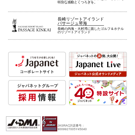
特別な感動とくつろぎを。
長崎リゾートアイランド
パサージュ琴海
長崎の内海・大村湾に面したゴルフ＆ホテル
のリゾートアイランド
JASRAC許諾番号：
9009927005Y45040