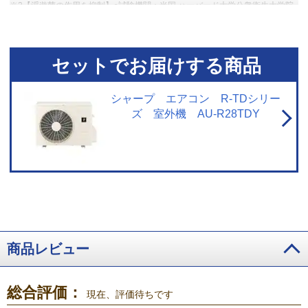
※2【浮遊菌の作用を抑制】●試験機関：米国 ハーバード大学公衆衛生大学院
名誉教授メルビン・ファースト博士●試験方法：約40m³（約10畳相当）の試
験空間に、ある1種の菌を浮遊させ、プラズマクラスターイオンを放出し、そ
の後、試験空間内の菌を回収し、空気中の菌除去率を算出。■試験結果：約38
分で99%抑制。
※3【浮遊カビ菌を除菌 】●試験機関：（一財）石川県予防
セットでお届けする商品
医学協会●試験方法：〈プラズマクラスター7000〉約31m³（約8畳相当）の試
験空間にてプラズマクラスター送風運転を実施。浮遊カビ菌をエアーサンプ
ラーにて測定。■試験結果：〈プラズマクラスター7000〉約635分で除去率
シャープ エアコン R-TDシリー
99%。
※4【付着タバコ臭の消臭】●試験機関：シャープ調べ●試験方法：
ズ 室外機 AU-R28TDY
〈プラズマクラスター7000〉約40m³（約10畳相当）の試験空間にて、タバコ
のニオイ成分を染み込ませた試験片を吊るし、プラズマクラスター送風運転
を実施。消臭効果を6段階臭気強度表示法にて評価。■試験結果：〈プラズマ
クラスター7000〉約80分で気にならないレベルまで消臭。●ニオイの種類・
強さ・対象物の素材などによって、ニオイの除去効果は異なります。
※5【静電気の抑制】●試験機関：シャープ調べ●試験方法：約55m³（約14畳
相当）の試験空間にて、プラズマクラスター送風運転を実施。5kVに帯電させ
た試験片を0.5kVまで除電するのに要する時間を測定。■試験結果：〈プラズ
マクラスター7000〉約360秒で、初期電位5kVが0.5kVまで減衰。
※6【浮
遊アレル物質の抑制】●試験機関：広島大学大学院 先端物質科学研究科●試験
商品レビュー
方法：掃除をしない実際の居住空間（約8畳）での浮遊ダニのアレル物質の作
用をELISA法で測定。その増加率を算出。■試験結果：4週間後にダニのアレ
ル物質の増加を抑制することを確認。
※1※2※3※6 プラズマクラスターエア
総合評価：
コンもしくはプラズマクラスターイオン発生機器を用いた実証効果です。
現在、評価待ちです
※1※2※3※4※5※6 約360秒～4週間後の効果です。約6畳～14畳相当の密閉試