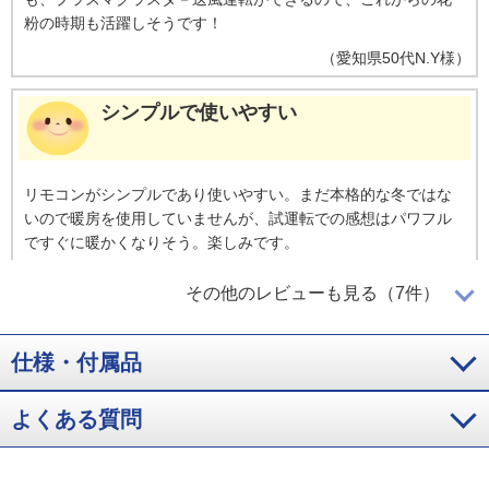
粉の時期も活躍しそうです！
（
愛知県
50代
N.Y様
）
シンプルで使いやすい
リモコンがシンプルであり使いやすい。まだ本格的な冬ではな
いので暖房を使用していませんが、試運転での感想はパワフル
ですぐに暖かくなりそう。楽しみです。
（
東京都
50代
S.A様
）
その他のレビューも見る（7件）
冷気が行き渡る
仕様・付属品
冷却効率が良くて、音が静か。広い部屋にも十分に冷気が行き
よくある質問
渡り、機能に満足している
（
広島県
50代
I.H様
）