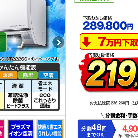
お支払総額 236,260円（送
48
4,9
分割
回
までOK
※ 初回のみ