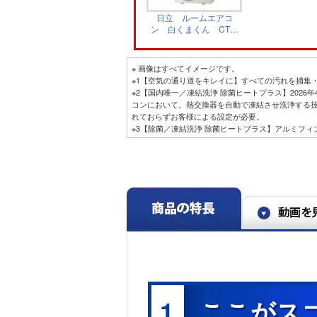
日立 ルームエアコ
ン 白くまくん CT・
ＧＴ・HT共通 室外
機 RAC-GT6326D
※ 画像はすべてイメージです。
※1【空気の通り道をキレイに】すべての汚れを捕集
※2【国内唯一／凍結洗浄 除菌ヒートプラス】2026
コンにおいて。熱交換器を自動で凍結させ洗浄する
れておらずお客様による設定が必要。
※3【除菌／凍結洗浄 除菌ヒートプラス】アルミフ
熱なしと比較し10分で99％以上除菌。
※4【プラズマイオン空清】閉鎖された実験設備にお
の効果を示すものではありません。タバコの有害物
※5【浮遊物質を捕集・抑制/ニオイを抑制】閉鎖さ
で、実使用空間での効果を示すものではありません
※6【内部のカビを抑制／カビバスター】室温・湿度
れておらず、お客様による設定が必要です。
※7【国内唯一／ステンレス・クリーン システム】20
エアコンにおいて。通風路、フラップにステンレス
※8【最上位モデルにも搭載／凍結洗浄 除菌ヒート
ラス」とは加熱温度が異なります。手動運転のみ。
※9【「凍結洗浄」お客様満足度約93％】「凍結洗浄」
（N=6,455）。
※10【フィルター掃除で約10％の省エネ効果】外気
1
ここがス
間平均の消費電力を計測。埃2g塗布状態の消費電力（