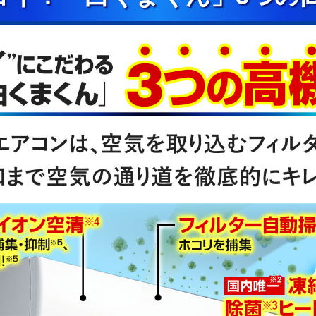
ルターの性能。部屋全体への抑制性能とは
は半年に1回を目安に定期的に確認して、ホ
い。
シリーズ搭載「パワフルPremiumプラズ
分以下】プラスチックとステンレスの比
後の通風路のホコリ付着量。
プ】エアコンから出る空気を除菌している
ム密着法)によります。
D、洋室14畳。冷房時:外気温35℃、設定温度
の積算消費電力量が［ecoこれっきり］
ーテンを閉め切った日射量の少ない日中を想
込み空気温度。ベランダなど狭小スペース
ります。所定の設置スペースを確保してく
ないことがあります。使用環境により能力
］】2026年4月時点で販売されている国内
せ洗浄する技術。室外機の［凍結洗浄］は
必要です。