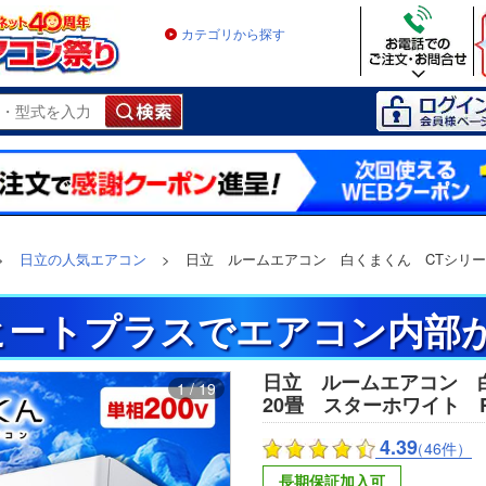
カテゴリから探す
>
日立の人気エアコン
>
日立 ルームエアコン 白くまくん CTシリーズ
ヒートプラスでエアコン内部が
日立 ルームエアコン 
1 / 19
20畳 スターホワイト RAS
4.39
（46件）
長期保証加入可