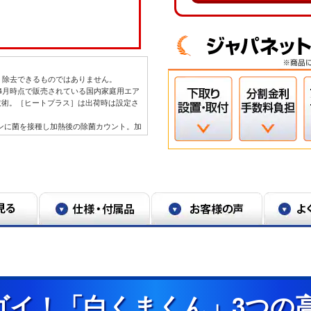
・除去できるものではありません。
年4月時点で販売されている国内家庭用エア
技術。［ヒートプラス］は出荷時は設定さ
ィンに菌を接種し加熱後の除菌カウント。加
ける試験結果によるもので、実使用空間で
質は除去不可。
れた実験設備における試験結果によるもの
。
が上昇する場合あり。工場出荷時は設定さ
26年4月時点で販売されている国内家庭用
を採用。
プラス】Xシリーズ搭載「凍結洗浄ヒートプ
機能についての満足度。2023年11月調査
温2℃、部屋の温度約23℃、室温安定時1時
ゴイ！「白くまくん」3つの
521Wh）と掃除後の消費電力