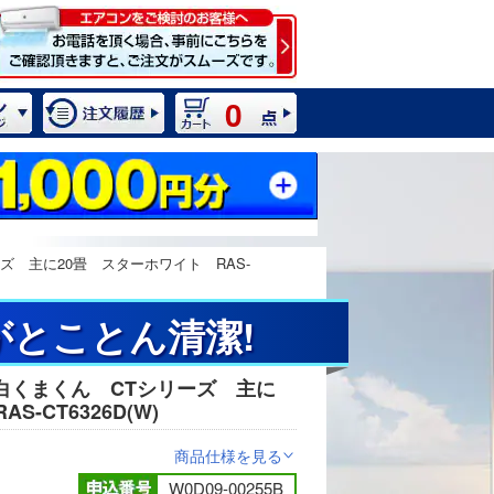
0
 主に20畳 スターホワイト RAS-
とことん清潔!
白くまくん CTシリーズ 主に
2 / 19
-CT6326D(W)
商品仕様を見る
>
W0D09-00255B