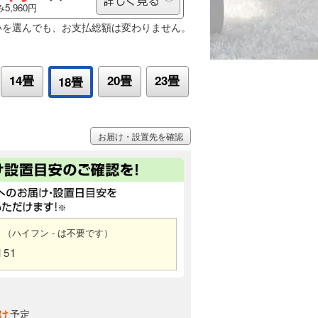
5,960円
いを選んでも、お支払総額は変わりません。
14畳
20畳
23畳
18畳
お届け・設置先を確認
（ハイフン - は不要です）
151
け
予定