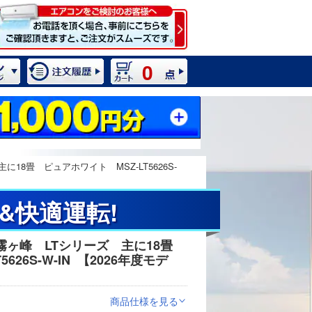
0
8畳 ピュアホワイト MSZ-LT5626S-
&快適運転!
霧ヶ峰 LTシリーズ 主に18畳
2 / 10
26S-W-IN
【2026年度モデ
商品仕様を見る
>