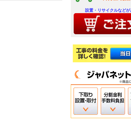
外気温：冷房30℃/暖房7℃、同一体感温
場合。安定時1時間における「節電」切(冷房
設置・リサイクルなどが
17Wh)の消費電力量比較。
るもので、実使用空間での効果を示すもので
していない。0.3μｍ未満の微小粒子状物
のエアコンでそれぞれ10年使用後の汚れを