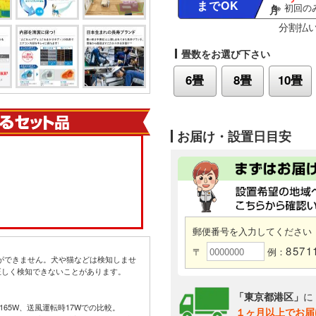
までOK
※ 初回のみ
分割払
畳数をお選び下さい
6畳
8畳
10畳
お届け・設置日目安
郵便番号を入力してください
8571
〒
例：
とができません。犬や猫などは検知しませ
正しく検知できないことがあります。
「東京都港区」
に
力165W、送風運転時17Wでの比較。
１ヶ月以上でお届