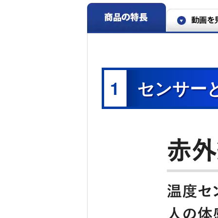
1
センサー