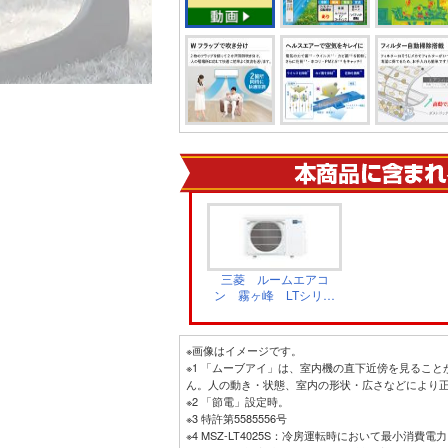
三菱 ルームエアコ
ン 霧ヶ峰 LTシリー
ズ 室外機 ホワイ
ト MUZ-LT5626S
※画像はイメージです。
※1 「ムーブアイ」は、室内機の直下近傍を見るこ
ん。人の動き・状態、室内の形状・広さなどにより
※2 「節電」設定時。
※3 特許第5585556号
※4 MSZ-LT4025S：冷房運転時において最小消費電