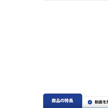
※5 「節電」設定時。メーカー14畳試験室において、
度(冷房28℃/暖房23℃)が得られるように運転した
245Wh/暖房493Wh)と「節電」入(冷房28Wh/暖房4
※6~10 閉鎖された実験設備における試験結果によ
はありません。
※10 換気等による屋外からの新たな粒子の侵入は想定
質は除去未確認。
※11 「ハイブリッドナノコーティング」なしとあり
想定
※12 特許第4698721号 他
※13 エアコン内部のオゾン濃度0.1ppm未満。
※14 付属品の一部除く