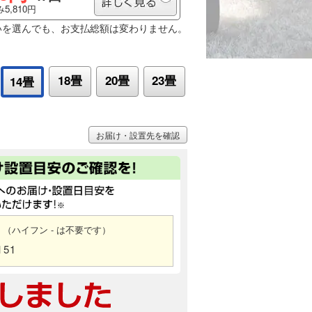
5,810円
いを選んでも、お支払総額は変わりません。
18畳
20畳
23畳
14畳
お届け・設置先を確認
（ハイフン - は不要です）
151