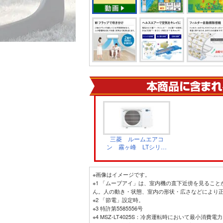
三菱 ルームエアコ
ン 霧ヶ峰 LTシリー
ズ 室外機 ホワイ
ト MUZ-LT4026S
※画像はイメージです。
※1 「ムーブアイ」は、室内機の直下近傍を見るこ
ん。人の動き・状態、室内の形状・広さなどにより
※2 「節電」設定時。
※3 特許第5585556号
※4 MSZ-LT4025S：冷房運転時において最小消費電