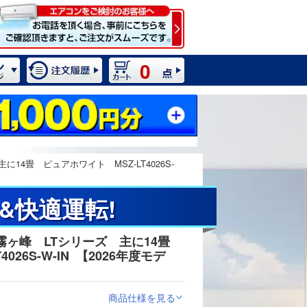
0
4畳 ピュアホワイト MSZ-LT4026S-
&快適運転!
霧ヶ峰 LTシリーズ 主に14畳
2 / 10
26S-W-IN
【2026年度モデ
商品仕様を見る
>