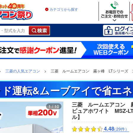
カテゴリから探す
>
三菱の人気エアコン
>
三菱 ルームエアコン 霧ヶ峰 LTシリーズ 主に1
ド運転&ムーブアイで省エネ
三菱 ルームエアコン 
1 / 10
ピュアホワイト MSZ-LT40
ル】
4.48
（29件）