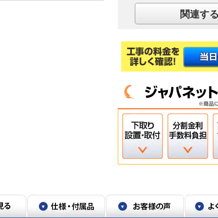
外気温：冷房30℃/暖房7℃、同一体感温
場合。安定時1時間における「節電」切(冷房
関連す
17Wh)の消費電力量比較。
るもので、実使用空間での効果を示すもので
していない。0.3μｍ未満の微小粒子状物
のエアコンでそれぞれ10年使用後の汚れを