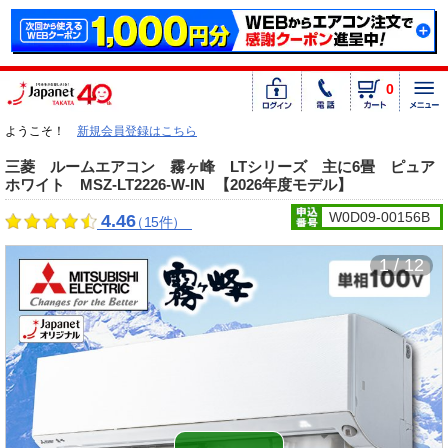
0
ようこそ！
新規会員登録はこちら
三菱 ルームエアコン 霧ヶ峰 LTシリーズ 主に6畳 ピュア
ホワイト MSZ-LT2226-W-IN
【2026年度モデル】
W0D09-00156B
4.46
（15件）
1 / 12