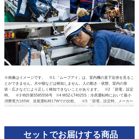
※画像はイメージです。
※1 「ムーブアイ」は、室内機の直下近傍を見るこ
とができません。犬や猫などは検知しません。人の動き・状態、室内の形
状・広さなどにより正しく検知できないことがあります。
※2 「節電」設定
時。
※3 特許第5585556号
※4 MSZ-LT4025S：冷房運転時において最小
消費電力165W、送風運転時17Wでの比較。
※5 「節電」設定時。メーカー
14畳試験室において、外気温：冷房30℃/暖房7℃、同一体感温度(冷房28℃/暖
房23℃)が得られるように運転した場合。安定時1時間における「節電」切(冷
房245Wh/暖房493Wh)と「節電」入(冷房28Wh/暖房417Wh)の消費電力量比
較。
※6~10 閉鎖された実験設備における試験結果によるもので、実使用空
間での効果を示すものではありません。
※10 換気等による屋外からの新た
セットでお届けする商品
な粒子の侵入は想定していない。0.3μｍ未満の微小粒子状物質は除去未確