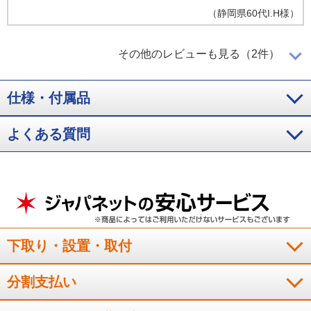
（
静岡県
60代
I.H様
）
三菱はやはり良い
その他のレビューも見る（2件）
仕様・付属品
三菱はやはり良い商品です。この価格で購入出来ましたこと、
よくある質問
感謝いたします。
（
兵庫県
50代
N.K様
）
音が静かです
下取り・設置・取付
非常にコンパクトサイズで、窓際にも設置できて満足していま
す。音も静かで部屋がよく暖まります。
分割支払い
（
大阪府
50代
N.A様
）