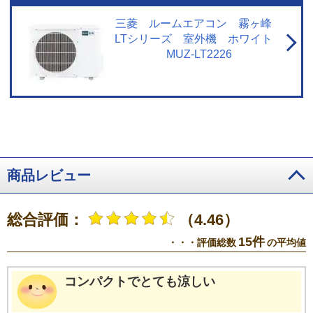
認。
※11 「ハイブリッドナノコーティング」なしとありのエアコンでそれ
ぞれ10年使用後の汚れを想定
※12 特許第4698721号 他
※13 エアコン内
三菱 ルームエアコン 霧ヶ峰
部のオゾン濃度0.1ppm未満。
※14 付属品の一部除く
LTシリーズ 室外機 ホワイト
MUZ-LT2226
商品レビュー
総合評価：
（4.46）
15件
・・・評価総数
の平均値
コンパクトでとても涼しい