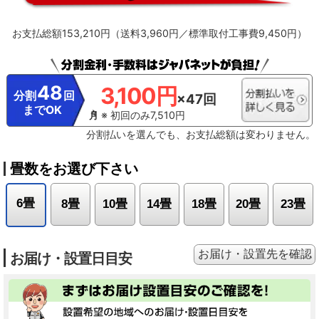
お支払総額153,210円（送料3,960円／標準取付工事費9,450円）
48
3,100円
分割
回
×47回
までOK
※ 初回のみ7,510円
分割払いを選んでも、お支払総額は変わりません。
畳数をお選び下さい
6畳
8畳
10畳
14畳
18畳
20畳
23畳
お届け・設置先を確認
お届け・設置日目安