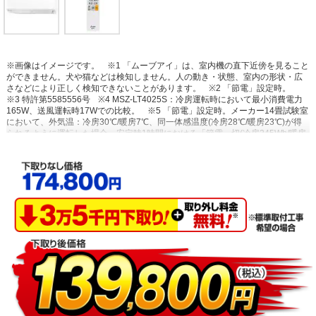
※画像はイメージです。
※1 「ムーブアイ」は、室内機の直下近傍を見ること
ができません。犬や猫などは検知しません。人の動き・状態、室内の形状・広
さなどにより正しく検知できないことがあります。
※2 「節電」設定時。
※3 特許第5585556号
※4 MSZ-LT4025S：冷房運転時において最小消費電力
165W、送風運転時17Wでの比較。
※5 「節電」設定時。メーカー14畳試験室
において、外気温：冷房30℃/暖房7℃、同一体感温度(冷房28℃/暖房23℃)が得
られるように運転した場合。安定時1時間における「節電」切(冷房245Wh/暖房
493Wh)と「節電」入(冷房28Wh/暖房417Wh)の消費電力量比較。
※6~10 閉
鎖された実験設備における試験結果によるもので、実使用空間での効果を示す
ものではありません。
※10 換気等による屋外からの新たな粒子の侵入は想定
していない。0.3μｍ未満の微小粒子状物質は除去未確認。
※11 「ハイブリッ
ドナノコーティング」なしとありのエアコンでそれぞれ10年使用後の汚れを想
定
※12 特許第4698721号 他
※13 エアコン内部のオゾン濃度0.1ppm未
満。
※14 付属品の一部除く