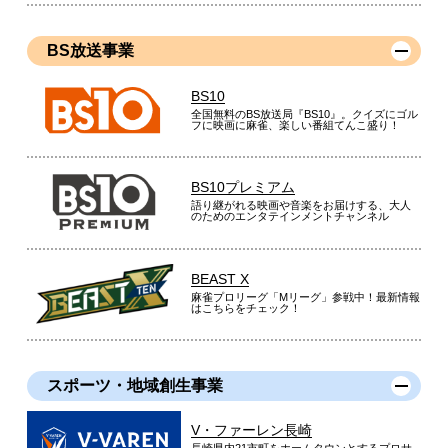
BS放送事業
BS10
全国無料のBS放送局『BS10』。クイズにゴル
フに映画に麻雀、楽しい番組てんこ盛り！
BS10プレミアム
語り継がれる映画や音楽をお届けする、大人
のためのエンタテインメントチャンネル
BEAST X
麻雀プロリーグ「Mリーグ」参戦中！最新情報
はこちらをチェック！
スポーツ・地域創生事業
V・ファーレン長崎