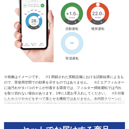
※画像はイメージです。
※1 閉鎖された実験設備における試験結果によるも
ので、実使用空間での効果を示すものではありません。
※2 エアフィルター
に油汚れやタバコのヤニが付着する環境では、フィルター掃除運転では汚れ
を取り切れない場合があります。1年に1度お手入れしてください。
※3 付着
したホコリやカビをすべて落とせる機能ではありません。水内部クリーンに
は最大57円（1.85kWh）の電気代がかかります。電力料金目安単価31円／ｋ
Wh（税込み）［令和４年7月改定］で計算。
※4 送風乾燥で十分な条件のと
きは加熱乾燥運転を行いません。（外気温24℃以上または室温25℃以上の場
合）
※5 高温や低温による身体への影響を防ぐものではありません。室内機
で温度を検知して自動運転を行うため、室内機の設置状況によっては温度を