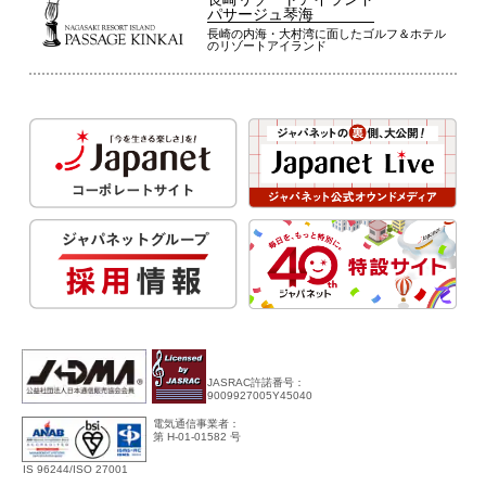
パサージュ琴海
長崎の内海・大村湾に面したゴルフ＆ホテル
のリゾートアイランド
JASRAC許諾番号：
9009927005Y45040
電気通信事業者：
第 H-01-01582 号
IS 96244/ISO 27001