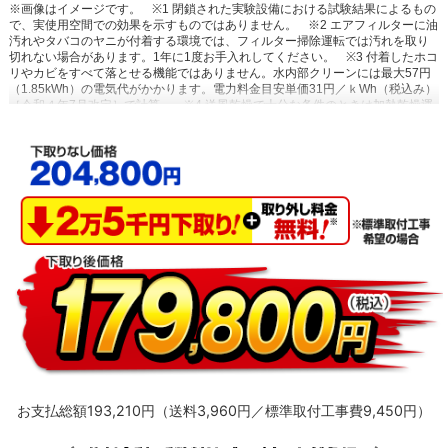
※画像はイメージです。
※1 閉鎖された実験設備における試験結果によるもの
で、実使用空間での効果を示すものではありません。
※2 エアフィルターに油
汚れやタバコのヤニが付着する環境では、フィルター掃除運転では汚れを取り
切れない場合があります。1年に1度お手入れしてください。
※3 付着したホコ
リやカビをすべて落とせる機能ではありません。水内部クリーンには最大57円
（1.85kWh）の電気代がかかります。電力料金目安単価31円／ｋWh（税込み）
［令和４年7月改定］で計算。
※4 送風乾燥で十分な条件のときは加熱乾燥運
転を行いません。（外気温24℃以上または室温25℃以上の場合）
※5 高温や低
温による身体への影響を防ぐものではありません。室内機で温度を検知して自
動運転を行うため、室内機の設置状況によっては温度を正確に検知できず、作
動しない場合があります。エアコン停止時でも、検知のために送風運転を行う
場合があります。集中コントローラー、ワイヤードリモコンからの設定はでき
ません。停電中やブレーカーOFF時には、設定していても作動しません。
※6
スマートフォンやタブレットPCなどの通信可能圏内に限ります。（通信費が別
途かかります。）通信環境や使用状況によっては、サービスをご利用いただけ
ない場合があります。サービスのご利用時にダイキン会員サイトCLUB DAIKIN
へのユーザー登録が必要です。必要なネットワーク環境：お客様がお使いの通
信機器（スマートフォン／タブレットPC）ならびに無線LANインターネット環
境。すべてのWi-Fi環境で接続できることを保証するものではありません。詳し
くはメーカーサイトをご覧ください。
お支払総額193,210円（送料3,960円／標準取付工事費9,450円）