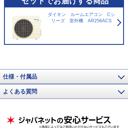
セットでお届けする商品
正確に検知できず、作動しない場合があります。エアコン停止時でも、検知
のために送風運転を行う場合があります。集中コントローラー、ワイヤード
リモコンからの設定はできません。停電中やブレーカーOFF時には、設定して
ダイキン ルームエアコン Cシ
いても作動しません。
※6 スマートフォンやタブレットPCなどの通信可能
リーズ 室外機 AR256ACS
圏内に限ります。（通信費が別途かかります。）通信環境や使用状況によっ
ては、サービスをご利用いただけない場合があります。サービスのご利用時
にダイキン会員サイトCLUB DAIKINへのユーザー登録が必要です。必要なネ
ットワーク環境：お客様がお使いの通信機器（スマートフォン／タブレット
PC）ならびに無線LANインターネット環境。すべてのWi-Fi環境で接続できる
ことを保証するものではありません。詳しくはメーカーサイトをご覧くださ
い。
仕様・付属品
よくある質問