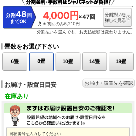
48
4,000円
分割
回
×47回
までOK
※ 初回のみ5,210円
分割払いを選んでも、お支払総額は変わりません。
畳数をお選び下さい
8畳
6畳
10畳
14畳
18畳
お届け・設置先を確認
お届け・設置日目安
在庫あり
郵便番号を入力してください