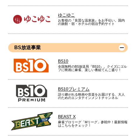
ゆこゆこ
お客様の『良質な温泉旅』をお手伝い。国内
の旅館・宿・ホテルの宿泊予約サイト
BS放送事業
BS10
全国無料のBS放送局『BS10』。クイズにゴル
フに映画に麻雀、楽しい番組てんこ盛り！
BS10プレミアム
語り継がれる映画や音楽をお届けする、大人
のためのエンタテインメントチャンネル
BEAST X
麻雀プロリーグ「Mリーグ」参戦中！最新情報
はこちらをチェック！