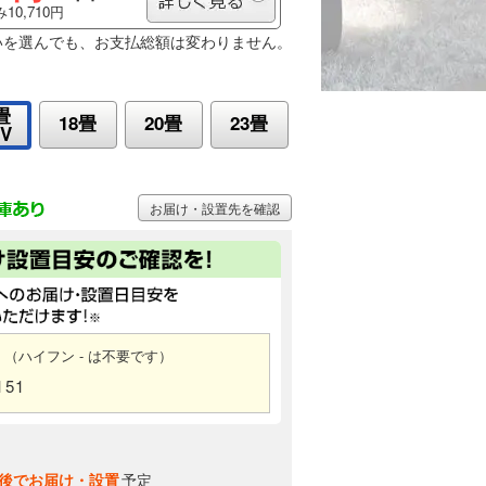
10,710円
いを選んでも、お支払総額は変わりません。
畳
18畳
20畳
23畳
0V
お届け・設置先を確認
（ハイフン - は不要です）
151
後でお届け・設置
予定