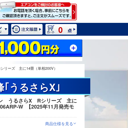
0
シリーズ 主に14畳（単相200V）
峰｢うるさらX｣
ン うるさらX Rシリーズ 主に
2 / 10
06ARP-W
【2025年11月発売モ
商品仕様を見る
>