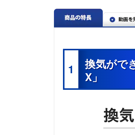
換気ができ
1
X」