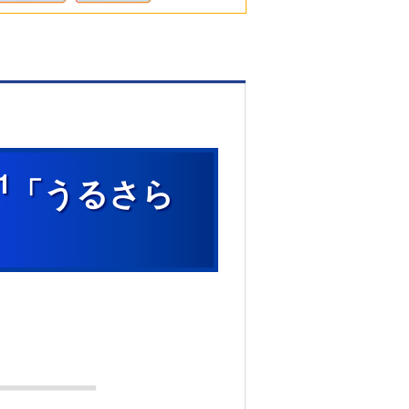
1
「うるさら