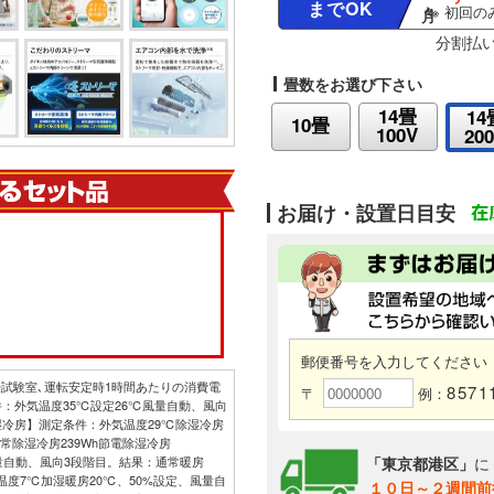
までOK
※ 初回のみ
分割払
畳数をお選び下さい
14畳
14
10畳
100V
20
お届け・設置日目安
郵便番号を入力してください
約14畳試験室､運転安定時1時間あたりの消費電
8571
〒
例：
：外気温度35℃設定26℃風量自動、風向
除湿冷房】測定条件：外気温度29℃除湿冷房
常除湿冷房239Wh節電除湿冷房
風量自動、風向3段階目。結果：通常暖房
「東京都港区」
に
気温度7℃加湿暖房20℃、50%設定、風量自
１０日～２週間前