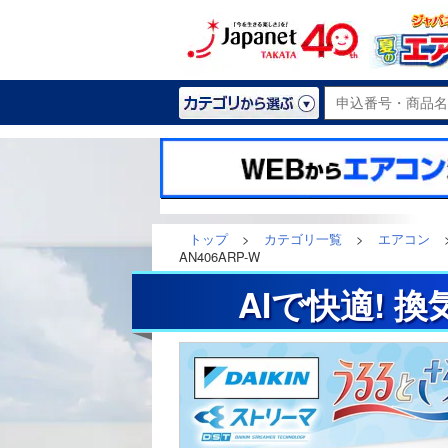
トップ
>
カテゴリ一覧
>
エアコン
AN406ARP-W
AIで快適! 