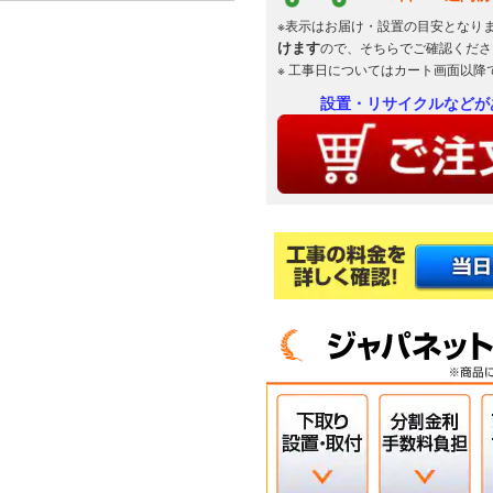
暖房328Wh ※3 専用アプリならびにお使
サイトのユーザー登録が必要です。 ※4 約
※表示はお届け・設置の目安となり
AN405ARPの設定温度到達時間を比較。外気温
けます
ので、そちらでご確認くださ
動運転、風量自動、風向自動設定で運転開始
※ 工事日についてはカート画面以降
分。エアコンの前方向約3m、床面からの高
AI快適自動・冷房・除湿冷房・除湿で風向サーキ
設置・リサイクルなどが
で風向自動設定時。運転条件、温度条件に
※6 さらら除湿（リニアハイブリッド方
 日本冷凍空調工業会による再熱除湿方式
することがあります。（使用環境により異
結果によるもので、実使用空間での効果を
をすべて落とせる機能ではありません。 外
きく下がるため、外出時などお部屋に人がい
をおすすめします。