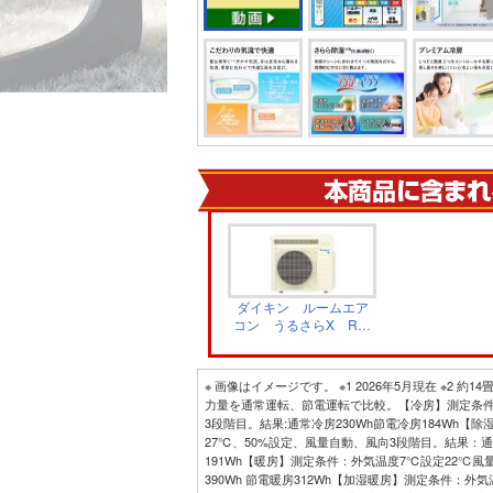
ダイキン ルームエア
コン うるさらX Rシ
リーズ 室外機（単相
200V） AR406ARP
※ 画像はイメージです。 ※1 2026年5月現在 ※2 
力量を通常運転、節電運転で比較。【冷房】測定条件
3段階目。結果:通常冷房230Wh節電冷房184Wh【
27℃、50%設定、風量自動、風向3段階目。結果：通
191Wh【暖房】測定条件：外気温度7℃設定22℃
390Wh 節電暖房312Wh【加湿暖房】測定条件：外