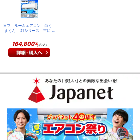
日立 ルームエアコン 白く
まくん DTシリーズ 主に
18畳 スターホワイト
RAS-DT5626D(W)
164,800
円
(税込)