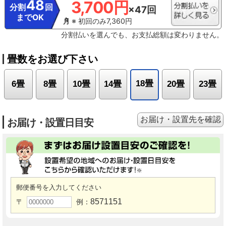
48
3,700円
分割
回
×47回
までOK
※ 初回のみ7,360円
分割払いを選んでも、お支払総額は変わりません。
畳数をお選び下さい
18畳
6畳
8畳
10畳
14畳
20畳
23畳
お届け・設置先を確認
お届け・設置日目安
郵便番号を入力してください
8571151
〒
例：