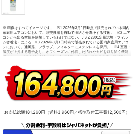
※ 画像はすべてイメージです。
※1 2026年3月1日時点で販売されている国内
家庭用エアコンにおいて。熱交換器を自動で凍結させ洗浄する技術。
※2 エア
コンから出る空気を除菌しているわけではない。JIS Z 2801定量試験（フィル
ム密着法）による
※3 2026年3月1日時点で販売されている国内家庭用エアコ
ンにおいて。通風路、フラップ、フィルターにステンレスを採用。
※4 室温・
湿度が上昇する場合あり。オフシーズンに付着した汚れやカビを取り除く機能
ではない。
※5 RAS-DT4026D。洋室14畳。冷房時：外気温35℃、設定温度
27℃、風速自動において室温安定時の1時間あたりの積算消費電力量が［ecoこ
れっきり］ON（187Wh）とOFF（242Wh）との比較。カーテンを閉め切った
日射量の少ない日中を想定。
※6 運転中の室外機の吸い込み空気温度。ベラン
ダなど狭小スペースに設置した場合、室外機周辺が高温になることがありま
す。所定の設置スペースを確保してください。また、高温の場合、製品保護の
ため運転しないことがあります。使用環境により能力が低下する場合がありま
す。
お支払総額181,260円（送料3,960円／標準取付工事費12,500円）