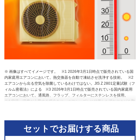
※ 画像はすべてイメージです。
※1 2026年3月1日時点で販売されている国
内家庭用エアコンにおいて。熱交換器を自動で凍結させ洗浄する技術。
※2
エアコンから出る空気を除菌しているわけではない。JIS Z 2801定量試験（フ
ィルム密着法）による
※3 2026年3月1日時点で販売されている国内家庭用
エアコンにおいて。通風路、フラップ、フィルターにステンレスを採用。
※4 室温・湿度が上昇する場合あり。オフシーズンに付着した汚れやカビを取
り除く機能ではない。
※5 RAS-DT4026D。洋室14畳。冷房時：外気温
35℃、設定温度27℃、風速自動において室温安定時の1時間あたりの積算消費
電力量が［ecoこれっきり］ON（187Wh）とOFF（242Wh）との比較。カー
テンを閉め切った日射量の少ない日中を想定。
※6 運転中の室外機の吸い込
セットでお届けする商品
み空気温度。ベランダなど狭小スペースに設置した場合、室外機周辺が高温
になることがあります。所定の設置スペースを確保してください。また、高