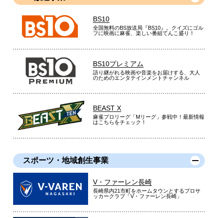
BS10
全国無料のBS放送局『BS10』。クイズにゴル
フに映画に麻雀、楽しい番組てんこ盛り！
BS10プレミアム
語り継がれる映画や音楽をお届けする、大人
のためのエンタテインメントチャンネル
BEAST X
麻雀プロリーグ「Mリーグ」参戦中！最新情報
はこちらをチェック！
スポーツ・地域創生事業
V・ファーレン長崎
長崎県内21市町をホームタウンとするプロサ
ッカークラブ「V・ファーレン長崎」