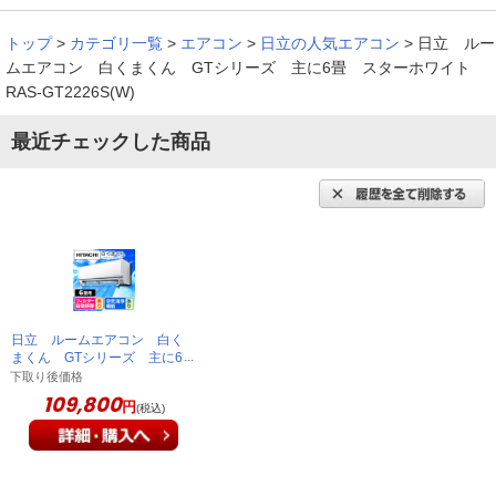
トップ
>
カテゴリ一覧
>
エアコン
>
日立の人気エアコン
>
日立 ルー
清潔、シンプル、操作も簡単なエアコンだと思いました。
ムエアコン 白くまくん GTシリーズ 主に6畳 スターホワイト
RAS-GT2226S(W)
（
静岡県
60代
I.S様
）
最近チェックした商品
凍結洗浄が気に入りました。
凍結洗浄が気に入りました。すぐに冷えるし、これからの季節
とても助かります。
（
滋賀県
60代
N.H様
）
日立 ルームエアコン 白く
良く冷えます
まくん GTシリーズ 主に6
畳 スターホワイト RAS-
下取り後価格
GT2226S(W)
109,800
円
(税込)
別に日立のエアコンを使用していて、信頼感がある。古くなっ
た２台を買い換えました。今は冷房時期なので冷房しか使って