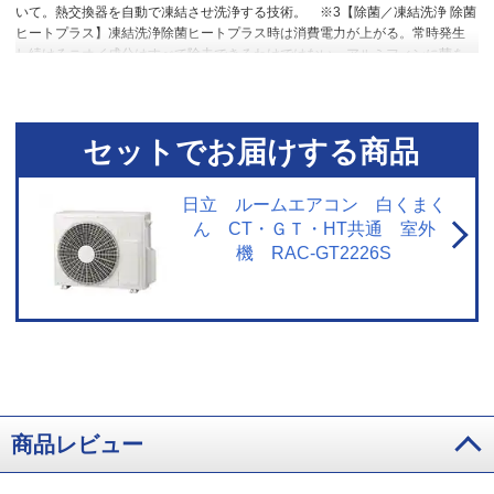
いて。熱交換器を自動で凍結させ洗浄する技術。
※3【除菌／凍結洗浄 除菌
ヒートプラス】凍結洗浄除菌ヒートプラス時は消費電力が上がる。常時発生
し続けるニオイ成分はすべて除去できるわけではない。アルミフィンに菌を
接種し、加熱後の除菌カウント。加熱なしと比較し10分で99％以上除菌。
※4【プラズマイオン空清】閉鎖された実験設備における試験結果によるもの
で、実使用空間での効果を示すものではありません。タバコの有害物質は除
去不可。
※5【浮遊物質を捕集・抑制/ニオイを抑制】閉鎖された実験設備に
セットでお届けする商品
おける試験結果によるもので、実使用空間での効果を示すものではありませ
ん。
※6【内部のカビを抑制／カビバスター】約20分間。室温・湿度が上昇
する場合あり。工場出荷時は設定されておらずお客様ご自身による設定が必
日立 ルームエアコン 白くまく
要。
※7【国内唯一／ステンレス・クリーン システム】2026年3月1日時点
ん CT・ＧＴ・HT共通 室外
で販売されている国内家庭用エアコンにおいて。通風路、フラップにステン
機 RAC-GT2226S
レスを採用。
※8【最上位モデルにも搭載／凍結洗浄 除菌ヒートプラス】X
シリーズ搭載「凍結洗浄ヒートプラス」とは加熱温度が異なる。手動運転の
み。
※9【「凍結洗浄」お客様満足度約93％】「凍結洗浄」機能についての
満足度。2023年11月調査。N=6,455。
※10【フィルター掃除で約10％の省
エネ効果】外気温2℃、試験室の温度約23℃、室温安定時1時間平均の消費電
力を計測。埃2g塗布状態の消費電力（521Wh）、掃除後の消費電力
（466Wh）
※11【抗菌・防カビ・抗ウイルスフィルター】フィルターの性
能。部屋全体への抑制性能とは異なります。
※12【ダストボックスのお手
入れ】ダストボックスは半年に1回を目安に定期的に確認して、ホコリがたま
商品レビュー
っているようならお手入れをしてください。
※13【最上位モデルにも搭載
／プラズマイオン空清】Xシリーズ搭載「パワフルPremiumプラズマ空清」と