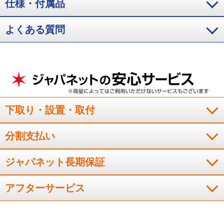
仕様・付属品
２０２７年のエアコン問題を知り、室外機から異音がしていた
ので買い替えを検討。寝室につけたので、まだ暑くて寝れない
日がないため、試運転程度ですが、音も静かでエアコンのお手
よくある質問
入れも８年前のものと比べてぐんと楽になってます。本格的な
季節が楽しみです。
（
埼玉県
50代
Y.Y様
）
みはっておやすみが便利
下取り・設置・取付
お手軽なお値段で、フィルタ－お掃除機能や凍結洗浄などがつ
分割支払い
ていたので、こちらを購入。単なる切りタイマーではなくて、
みはっておやすみの機能があるのは便利だと思いました。タイ
ジャパネット長期保証
マーが切れると暑くて目が覚めてしまうので、買い換える前は
つい、タイマーを長めにしてしまっていたので。
アフターサービス
（
兵庫県
50代
K.T様
）
音は静かです