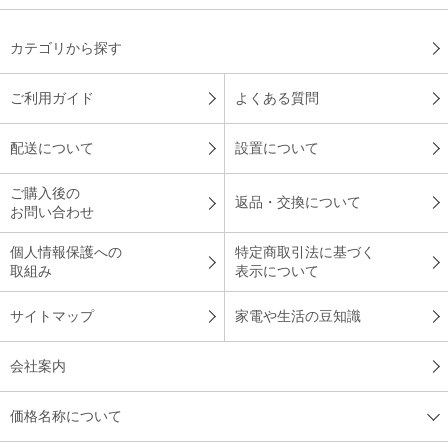
（
福岡県
60代
T.K様
）
カテゴリから探す
思い切って取り替えて本当に良かったで
す！
ご利用ガイド
よくある質問
日立のエアコン白くまくんがいいなと思っていたので購入。自
配送について
設置について
動お掃除機能と空気清浄機ありの商品なので選びました。部屋
全体がすぐに冷えます。音もすっごく静かです。
ご購入後の
返品・交換について
お問い合わせ
（
東京都
70代
T.E様
）
個人情報保護への
特定商取引法に基づく
機能も充実
取組み
表示について
サイトマップ
家電や生活の豆知識
会社案内
機能も充実していて、高めの設定温度でも冷え方を満足できま
す。
価格名称について
（
神奈川県
60代
O.H様
）