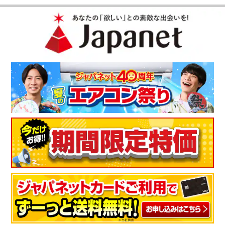
いませんが、良く冷えます。停止後クリ－ンも自動で行ってく
れるのが楽です。
（
徳島県
60代
M.S様
）
今年の夏は活躍してくれそうです
我が家にとって、３台目の白くまくん設置となりました。期待
通りの涼しさで、デザインもスッキリしており今年の夏は、活
躍してくれそうです！
（
京都府
40代
K.K様
）
買い替え時期もあり決めました
買い替え時期もあり決めました。空気清浄機能と見張り機能が
いいと思います。