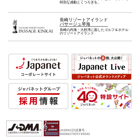
特別な感動とくつろぎを。
長崎リゾートアイランド
パサージュ琴海
長崎の内海・大村湾に面したゴルフ＆ホテル
のリゾートアイランド
JASRAC許諾番号：
9009927005Y45040