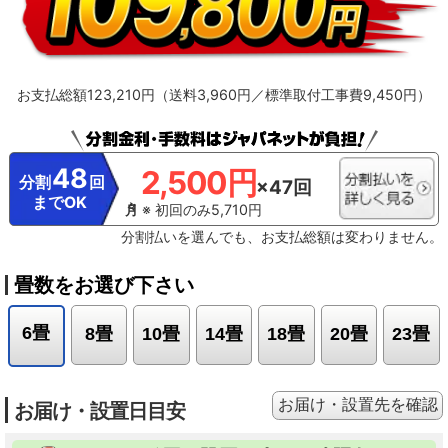
（521Wh）、掃除後の消費電力（466Wh）
※11【抗菌・防カビ・抗ウイルス
フィルター】フィルターの性能。部屋全体への抑制性能とは異なります。
※12【ダストボックスのお手入れ】ダストボックスは半年に1回を目安に定期的
に確認して、ホコリがたまっているようならお手入れをしてください。
※13【最上位モデルにも搭載／プラズマイオン空清】Xシリーズ搭載「パワフル
お支払総額123,210円（送料3,960円／標準取付工事費9,450円）
Premiumプラズマ空清」とは異なる。
※14【ステンレスは埃の付着量がプラ
スチックの半分以下】プラスチック素材とステンレスの比較。JIS粉体8種・11
種混合。約8時間送風運転した結果の通風路のホコリ付着量。
※15【除菌／ス
テンレス通風路・ステンレスフラップ】エアコンから出る空気を除菌している
わけではありません。JIS Z 2801定量試験(フィルム密着法)によります。
48
2,500円
※16【ecoこれっきり運転で省エネ】RAS-GT4026D、洋室14畳。冷房時:外気
分割
回
×47回
温35℃、設定温度27℃、風速自動において、室温安定時の1時間あたりの積算消
までOK
費電力量が［ecoこれっきり］ON（262Wh）とOFF（303Wh）との比較。カー
※ 初回のみ5,710円
テンを閉め切った日射量の少ない日中を想定。
※17【外気温50℃でも運転】
分割払いを選んでも、お支払総額は変わりません。
運転中の室外機の吸い込み空気温度。ベランダなど狭小スペースに設置した場
合、室外機周辺が高温になることがあります。所定の設置スペースを確保して
ください。また、高温の場合、製品保護のため運転しないことがあります。使
畳数をお選び下さい
用環境により能力が低下する場合があります。
※18【国内唯一／室外機まで
凍結洗浄】2026年4月時点で販売されている国内家庭用エアコンにおいて。熱
交換器を自動で凍結させ洗浄する技術。室外機の［凍結洗浄］は出荷時には設
6畳
8畳
10畳
14畳
18畳
20畳
23畳
定されておらず、お客様による設定が必要
お届け・設置先を確認
お届け・設置日目安