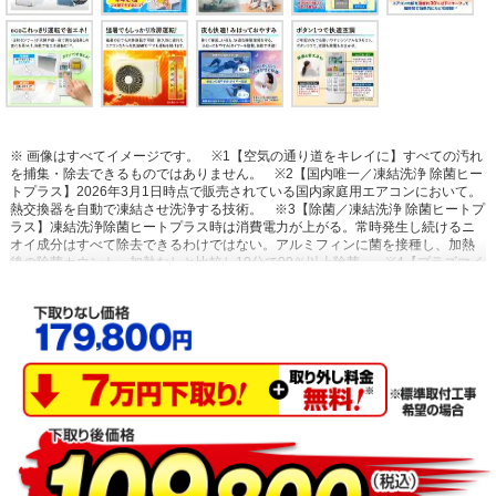
※ 画像はすべてイメージです。
※1【空気の通り道をキレイに】すべての汚れ
を捕集・除去できるものではありません。
※2【国内唯一／凍結洗浄 除菌ヒー
トプラス】2026年3月1日時点で販売されている国内家庭用エアコンにおいて。
熱交換器を自動で凍結させ洗浄する技術。
※3【除菌／凍結洗浄 除菌ヒートプ
ラス】凍結洗浄除菌ヒートプラス時は消費電力が上がる。常時発生し続けるニ
オイ成分はすべて除去できるわけではない。アルミフィンに菌を接種し、加熱
後の除菌カウント。加熱なしと比較し10分で99％以上除菌。
※4【プラズマイ
オン空清】閉鎖された実験設備における試験結果によるもので、実使用空間で
の効果を示すものではありません。タバコの有害物質は除去不可。
※5【浮遊
物質を捕集・抑制/ニオイを抑制】閉鎖された実験設備における試験結果による
もので、実使用空間での効果を示すものではありません。
※6【内部のカビを
抑制／カビバスター】約20分間。室温・湿度が上昇する場合あり。工場出荷時
は設定されておらずお客様ご自身による設定が必要。
※7【国内唯一／ステン
レス・クリーン システム】2026年3月1日時点で販売されている国内家庭用エア
コンにおいて。通風路、フラップにステンレスを採用。
※8【最上位モデルに
も搭載／凍結洗浄 除菌ヒートプラス】Xシリーズ搭載「凍結洗浄ヒートプラ
ス」とは加熱温度が異なる。手動運転のみ。
※9【「凍結洗浄」お客様満足度
約93％】「凍結洗浄」機能についての満足度。2023年11月調査。N=6,455。
※10【フィルター掃除で約10％の省エネ効果】外気温2℃、試験室の温度約
23℃、室温安定時1時間平均の消費電力を計測。埃2g塗布状態の消費電力