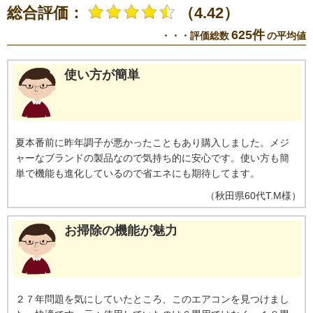
は異なる。
※14【ステンレスは埃の付着量がプラスチックの半分以下】プ
総合評価：
（4.42）
ラスチック素材とステンレスの比較。JIS粉体8種・11種混合。約8時間送風運
転した結果の通風路のホコリ付着量。
※15【除菌／ステンレス通風路・ス
625件
・・・評価総数
の平均値
テンレスフラップ】エアコンから出る空気を除菌しているわけではありませ
ん。JIS Z 2801定量試験(フィルム密着法)によります。
※16【ecoこれっき
り運転で省エネ】RAS-GT4026D、洋室14畳。冷房時:外気温35℃、設定温度
使い方が簡単
27℃、風速自動において、室温安定時の1時間あたりの積算消費電力量が
［ecoこれっきり］ON（262Wh）とOFF（303Wh）との比較。カーテンを閉
め切った日射量の少ない日中を想定。
※17【外気温50℃でも運転】運転中
の室外機の吸い込み空気温度。ベランダなど狭小スペースに設置した場合、
室外機周辺が高温になることがあります。所定の設置スペースを確保してく
夏本番前に昨年調子が悪かったこともあり購入しました。メジ
ださい。また、高温の場合、製品保護のため運転しないことがあります。使
ャーなブランドの製品なので気持ち的に安心です。使い方も簡
用環境により能力が低下する場合があります。
※18【国内唯一／室外機ま
で凍結洗浄】2026年4月時点で販売されている国内家庭用エアコンにおいて。
単で機能も進化しているので省エネにも期待してます。
熱交換器を自動で凍結させ洗浄する技術。室外機の［凍結洗浄］は出荷時に
（
秋田県
60代
T.M様
）
は設定されておらず、お客様による設定が必要
お掃除の機能が魅力
２７年問題を気にしていたところ、このエアコンを見つけまし