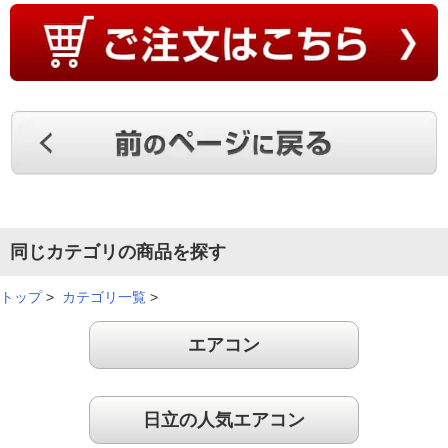
前のエアコンが臭うようになり、クリーニングを依頼したら、
購入から１７年経っていて、古すぎてできないと断られて買い
換えることになりました。音は静かです。冷房を消すときに、
内部送風乾燥運転機能を使用しない際は、ボタンを押す回数が
多いのが少し手間ですが、問題なく使っています。
（
大阪府
60代
H.K様
）
いい機能がたくさん！
同じカテゴリの商品を探す
トップ
>
カテゴリ一覧
>
古くなったので買い替えました。いい機能がたくさん付いてい
エアコン
て満足しています。
（
大阪府
60代
H.T様
）
日立の人気エアコン
清潔エアコンが気に入りました