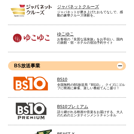
ジャパネットクルーズ
ジャパネットが磨き上げたおもてなしで、感
動の豪華クルーズ体験を。
ゆこゆこ
お客様の『良質な温泉旅』をお手伝い。国内
の旅館・宿・ホテルの宿泊予約サイト
BS放送事業
BS10
全国無料のBS放送局『BS10』。クイズにゴル
フに映画に麻雀、楽しい番組てんこ盛り！
BS10プレミアム
語り継がれる映画や音楽をお届けする、大人
のためのエンタテインメントチャンネル
BEAST X