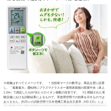
※画像はすべてイメージです。
＊当技術マークの数字は、商品を壁に設置
し、「風量最大」運転時にプラズマクラスター適用床面積の部屋中央（床上
1.2m）で測定した1cm³当たりのイオン個数の目安です。
※1 閉鎖された実
験設備における試験結果によるもので、実使用空間での効果を示すものでは
ありません。約25㎥の試験空間で日本電機工業会自主基準（HD-131）によ
る。風量「強」運転で実施。約49分で99%抑制
※2 閉鎖された実験設備に