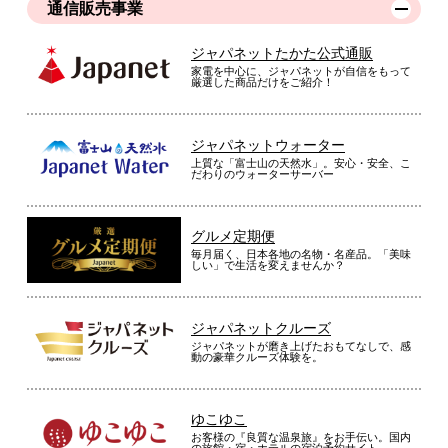
通信販売事業
ジャパネットたかた公式通販
家電を中心に、ジャパネットが自信をもって
厳選した商品だけをご紹介！
ジャパネットウォーター
上質な「富士山の天然水」。安心・安全、こ
だわりのウォーターサーバー
グルメ定期便
毎月届く、日本各地の名物・名産品。「美味
しい」で生活を変えませんか？
ジャパネットクルーズ
ジャパネットが磨き上げたおもてなしで、感
動の豪華クルーズ体験を。
ゆこゆこ
お客様の『良質な温泉旅』をお手伝い。国内