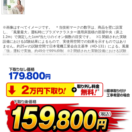
※画像はすべてイメージです。
＊当技術マークの数字は、商品を壁に設置
し、「風量最大」運転時にプラズマクラスター適用床面積の部屋中央（床上
1.2m）で測定した1cm³当たりのイオン個数の目安です。
※1 閉鎖された実験
設備における試験結果によるもので、実使用空間での効果を示すものではあり
ません。約25㎥の試験空間で日本電機工業会自主基準（HD-131）による。風量
「強」運転で実施。約49分で99%抑制
※2 閉鎖された実験設備における試験
結果によるもので、実使用空間での効果を示すものではありません。
※3 閉鎖
された実験設備における試験結果によるもので、実使用空間での効果を示すも
のではありません。プラズマクラスターイオン発生機器を用いた実験効果でエ
アコンでの試験結果ではありません。
※4 閉鎖された実験設備における試験結
果によるもので、実使用空間での効果を示すものではありません。試験方法：
タバコのニオイ成分を染み込ませた試験片で消臭効果を6段階臭気強度表示法に
て評価。結果：約55分で気にならないレベルまで消臭。
※5 14畳フローリン
グ試験室で同一体感温度となる設定において運転開始から1時間後の積算電力量
を比較。外気温35℃、季節夏、日射なし、エコ自動運転（503Wh）と通常冷房
運転・設定温度26℃（820Wh）の比較。