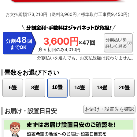
お支払総額173,210円（送料3,960円／標準取付工事費9,450円）
48
3,600円
分割
回
×47回
までOK
※ 初回のみ4,010円
分割払いを選んでも、お支払総額は変わりません。
畳数をお選び下さい
10畳
6畳
8畳
14畳
18畳
20畳
お届け・設置先を確認
お届け・設置日目安