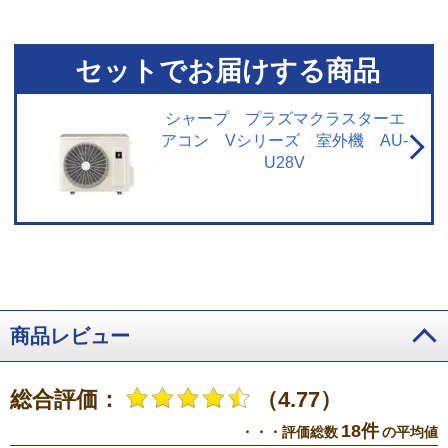
おける試験結果によるもので、実使用空間での効果を示すものではありませ
ん。
※3 閉鎖された実験設備における試験結果によるもので、実使用空間で
の効果を示すものではありません。プラズマクラスターイオン発生機器を用
いた実験効果でエアコンでの試験結果ではありません。
※4 閉鎖された実験
セットでお届けする商品
設備における試験結果によるもので、実使用空間での効果を示すものではあ
りません。試験方法：タバコのニオイ成分を染み込ませた試験片で消臭効果
を6段階臭気強度表示法にて評価。結果：約55分で気にならないレベルまで消
シャープ プラズマクラスターエ
臭。
※5 14畳フローリング試験室で同一体感温度となる設定において運転
アコン Vシリーズ 室外機 AU-
開始から1時間後の積算電力量を比較。外気温35℃、季節夏、日射なし、エコ
U28V
自動運転（503Wh）と通常冷房運転・設定温度26℃（820Wh）の比較。
商品レビュー
総合評価：
（4.77）
18件
・・・評価総数
の平均値