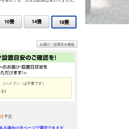
10畳
14畳
18畳
お届け・設置先を確認
（ハイフン - は不要です）
151
け
予定
ある場合は次ページで選択できます