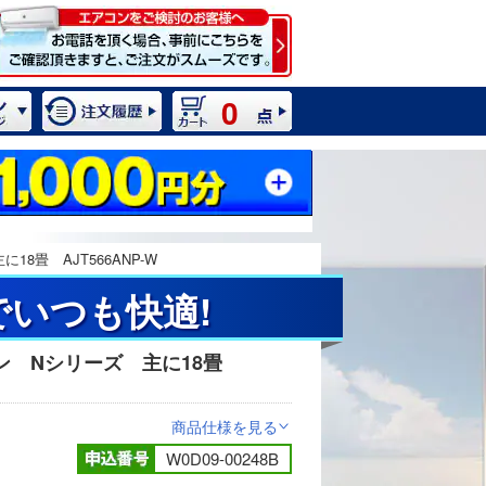
0
8畳 AJT566ANP-W
でいつも快適!
ン Nシリーズ 主に18畳
2 / 13
商品仕様を見る
>
W0D09-00248B