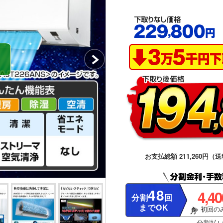
お支払総額 211,260円（送
48
4,4
分割
回
までOK
※ 初回のみ
分割払