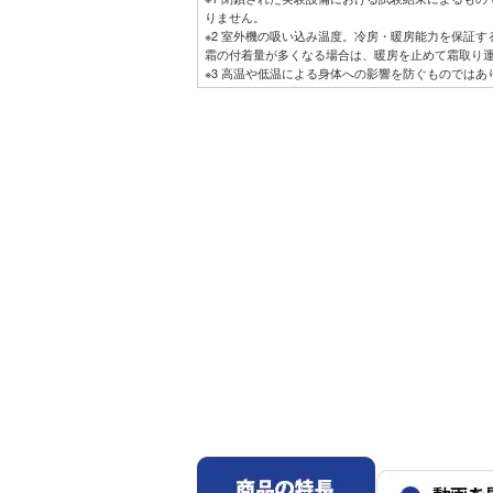
りません。
※2 室外機の吸い込み温度。冷房・暖房能力を保証
霜の付着量が多くなる場合は、暖房を止めて霜取り
※3 高温や低温による身体への影響を防ぐものでは
転を行うため、室内機の設置状況によっては温度を
ます。エアコン停止時でも、検知のために送風運転
ー、ワイヤードリモコンからの設定はできません。停
いても作動しません。