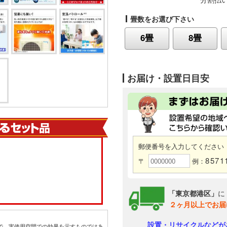
畳数をお選び下さい
6畳
8畳
お届け・設置日目安
郵便番号を入力してください
8571
〒
例：
「東京都港区」
に
２ヶ月以上でお届
設置・リサイクルなどが
ので、実使用空間での効果を示すものではあ