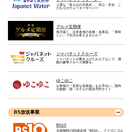
上質な「富士山の天然水」。安心・安全、こ
だわりのウォーターサーバー
グルメ定期便
毎月届く、日本各地の名物・名産品。「美味
しい」で生活を変えませんか？
ジャパネットクルーズ
ジャパネットが磨き上げたおもてなしで、感
動の豪華クルーズ体験を。
ゆこゆこ
お客様の『良質な温泉旅』をお手伝い。国内
の旅館・宿・ホテルの宿泊予約サイト
BS放送事業
BS10
全国無料のBS放送局『BS10』。クイズにゴル