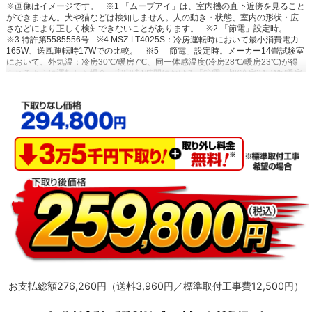
※画像はイメージです。
※1 「ムーブアイ」は、室内機の直下近傍を見ること
ができません。犬や猫などは検知しません。人の動き・状態、室内の形状・広
さなどにより正しく検知できないことがあります。
※2 「節電」設定時。
※3 特許第5585556号
※4 MSZ-LT4025S：冷房運転時において最小消費電力
165W、送風運転時17Wでの比較。
※5 「節電」設定時。メーカー14畳試験室
において、外気温：冷房30℃/暖房7℃、同一体感温度(冷房28℃/暖房23℃)が得
られるように運転した場合。安定時1時間における「節電」切(冷房245Wh/暖房
493Wh)と「節電」入(冷房28Wh/暖房417Wh)の消費電力量比較。
※6~10 閉
鎖された実験設備における試験結果によるもので、実使用空間での効果を示す
ものではありません。
※10 換気等による屋外からの新たな粒子の侵入は想定
していない。0.3μｍ未満の微小粒子状物質は除去未確認。
※11 「ハイブリッ
ドナノコーティング」なしとありのエアコンでそれぞれ10年使用後の汚れを想
定
※12 特許第4698721号 他
※13 エアコン内部のオゾン濃度0.1ppm未
満。
※14 付属品の一部除く
お支払総額276,260円（送料3,960円／標準取付工事費12,500円）