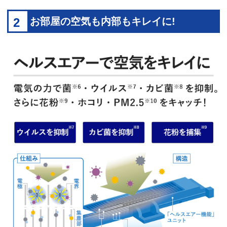
2
お部屋の空気も内部もキレイに!