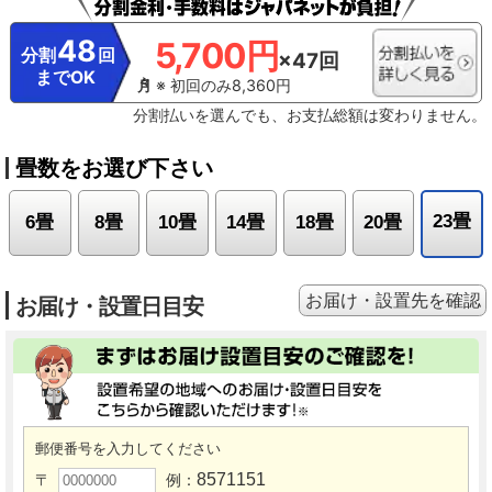
48
5,700円
分割
回
×47回
までOK
※ 初回のみ8,360円
分割払いを選んでも、お支払総額は変わりません。
畳数をお選び下さい
23畳
6畳
8畳
10畳
14畳
18畳
20畳
お届け・設置先を確認
お届け・設置日目安
郵便番号を入力してください
8571151
〒
例：