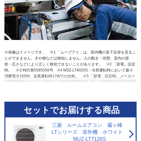
※画像はイメージです。
※1 「ムーブアイ」は、室内機の直下近傍を見るこ
とができません。犬や猫などは検知しません。人の動き・状態、室内の形
状・広さなどにより正しく検知できないことがあります。
※2 「節電」設定
時。
※3 特許第5585556号
※4 MSZ-LT4025S：冷房運転時において最小
消費電力165W、送風運転時17Wでの比較。
※5 「節電」設定時。メーカー
14畳試験室において、外気温：冷房30℃/暖房7℃、同一体感温度(冷房28℃/暖
房23℃)が得られるように運転した場合。安定時1時間における「節電」切(冷
房245Wh/暖房493Wh)と「節電」入(冷房28Wh/暖房417Wh)の消費電力量比
較。
※6~10 閉鎖された実験設備における試験結果によるもので、実使用空
間での効果を示すものではありません。
※10 換気等による屋外からの新た
セットでお届けする商品
な粒子の侵入は想定していない。0.3μｍ未満の微小粒子状物質は除去未確
認。
※11 「ハイブリッドナノコーティング」なしとありのエアコンでそれ
ぞれ10年使用後の汚れを想定
※12 特許第4698721号 他
※13 エアコン内
三菱 ルームエアコン 霧ヶ峰
部のオゾン濃度0.1ppm未満。
※14 付属品の一部除く
LTシリーズ 室外機 ホワイト
MUZ-LT7126S