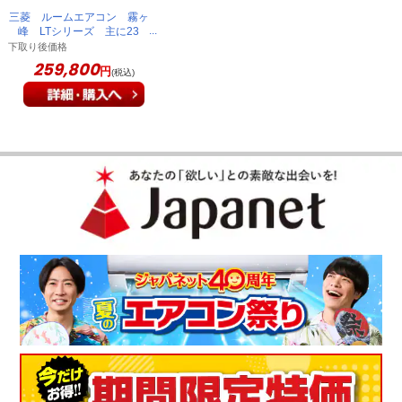
三菱 ルームエアコン 霧ヶ
峰 LTシリーズ 主に23
畳 ピュアホワイト MSZ-
下取り後価格
LT7126S-W-IN
259,800
円
(税込)