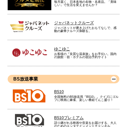
毎月届く、日本各地の名物・名産品。「美味
しい」で生活を変えませんか？
ジャパネットクルーズ
ジャパネットが磨き上げたおもてなしで、感
動の豪華クルーズ体験を。
ゆこゆこ
お客様の『良質な温泉旅』をお手伝い。国内
の旅館・宿・ホテルの宿泊予約サイト
BS放送事業
BS10
全国無料のBS放送局『BS10』。クイズにゴル
フに映画に麻雀、楽しい番組てんこ盛り！
BS10プレミアム
語り継がれる映画や音楽をお届けする、大人
のためのエンタテインメントチャンネル