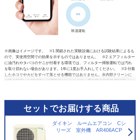
※画像はイメージです。
※1 閉鎖された実験設備における試験結果によるも
ので、実使用空間での効果を示すものではありません。
※2 エアフィルター
に油汚れやタバコのヤニが付着する環境では、フィルター掃除運転では汚れ
を取り切れない場合があります。1年に1度お手入れしてください。
※3 付着
したホコリやカビをすべて落とせる機能ではありません。水内部クリーンに
は最大57円（1.85kWh）の電気代がかかります。電力料金目安単価31円／ｋ
Wh（税込み）［令和４年7月改定］で計算。
※4 送風乾燥で十分な条件のと
きは加熱乾燥運転を行いません。（外気温24℃以上または室温25℃以上の場
合）
※5 高温や低温による身体への影響を防ぐものではありません。室内機
で温度を検知して自動運転を行うため、室内機の設置状況によっては温度を
セットでお届けする商品
正確に検知できず、作動しない場合があります。エアコン停止時でも、検知
のために送風運転を行う場合があります。集中コントローラー、ワイヤード
リモコンからの設定はできません。停電中やブレーカーOFF時には、設定して
ダイキン ルームエアコン Cシ
いても作動しません。
※6 スマートフォンやタブレットPCなどの通信可能
リーズ 室外機 AR406ACP
圏内に限ります。（通信費が別途かかります。）通信環境や使用状況によっ