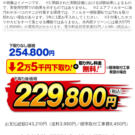
※画像はイメージです。
※1 閉鎖された実験設備における試験結果によるもの
で、実使用空間での効果を示すものではありません。
※2 エアフィルターに油
汚れやタバコのヤニが付着する環境では、フィルター掃除運転では汚れを取り
切れない場合があります。1年に1度お手入れしてください。
※3 付着したホコ
リやカビをすべて落とせる機能ではありません。水内部クリーンには最大57円
（1.85kWh）の電気代がかかります。電力料金目安単価31円／ｋWh（税込み）
［令和４年7月改定］で計算。
※4 送風乾燥で十分な条件のときは加熱乾燥運
転を行いません。（外気温24℃以上または室温25℃以上の場合）
※5 高温や低
温による身体への影響を防ぐものではありません。室内機で温度を検知して自
動運転を行うため、室内機の設置状況によっては温度を正確に検知できず、作
動しない場合があります。エアコン停止時でも、検知のために送風運転を行う
場合があります。集中コントローラー、ワイヤードリモコンからの設定はでき
ません。停電中やブレーカーOFF時には、設定していても作動しません。
※6
スマートフォンやタブレットPCなどの通信可能圏内に限ります。（通信費が別
途かかります。）通信環境や使用状況によっては、サービスをご利用いただけ
ない場合があります。サービスのご利用時にダイキン会員サイトCLUB DAIKIN
へのユーザー登録が必要です。必要なネットワーク環境：お客様がお使いの通
信機器（スマートフォン／タブレットPC）ならびに無線LANインターネット環
境。すべてのWi-Fi環境で接続できることを保証するものではありません。詳し
くはメーカーサイトをご覧ください。
お支払総額243,210円（送料3,960円／標準取付工事費9,450円）