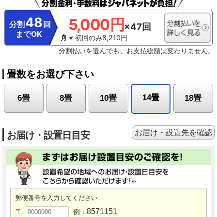
48
5,000円
分割
回
×47回
までOK
※ 初回のみ8,210円
分割払いを選んでも、お支払総額は変わりません。
畳数をお選び下さい
14畳
6畳
8畳
10畳
18畳
お届け・設置先を確認
お届け・設置日目安
郵便番号を入力してください
8571151
〒
例：