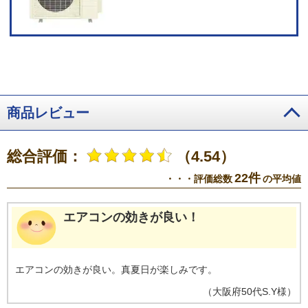
ては、サービスをご利用いただけない場合があります。サービスのご利用時
にダイキン会員サイトCLUB DAIKINへのユーザー登録が必要です。必要なネ
ットワーク環境：お客様がお使いの通信機器（スマートフォン／タブレット
PC）ならびに無線LANインターネット環境。すべてのWi-Fi環境で接続できる
ことを保証するものではありません。詳しくはメーカーサイトをご覧くださ
い。
商品レビュー
総合評価：
（4.54）
22件
・・・評価総数
の平均値
エアコンの効きが良い！
エアコンの効きが良い。真夏日が楽しみです。
（
大阪府
50代
S.Y様
）