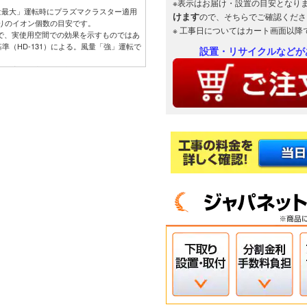
※表示はお届け・設置の目安となり
量最大」運転時にプラズマクラスター適用
けます
ので、そちらでご確認くださ
たりのイオン個数の目安です。
※ 工事日についてはカート画面以降
ので、実使用空間での効果を示すものではあ
準（HD-131）による。風量「強」運転で
設置・リサイクルなどが
ので、実使用空間での効果を示すものではあ
ので、実使用空間での効果を示すものではあ
いた実験効果でエアコンでの試験結果では
ので、実使用空間での効果を示すものではあ
せた試験片で消臭効果を6段階臭気強度表
まで消臭。
設定において運転開始から1時間後の積算電
動運転（503Wh）と通常冷房運転・設定