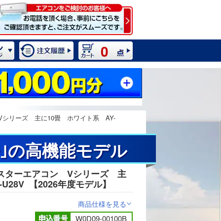
0
シリーズ 主に10畳 ホワイト系 AY-
｣の高機能モデル
スターエアコン Vシリーズ 主
2 / 11
U28V
【2026年度モデル】
商品仕様を見る
>
W0D09-00100B