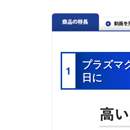
プラズマク
1
日に