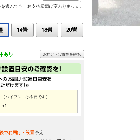
いを選んでも、お支払総額は変わりません。
14畳
18畳
20畳
畳
お届け・設置先を確認
（ハイフン - は不要です）
151
後でお届け・設置
予定