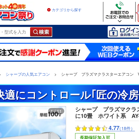
カテゴリから探す
>
シャープの人気エアコン
>
シャープ プラズマクラスターエアコン V
快適にコントロール｢匠の冷房
シャープ プラズマクラ
1 / 11
に10畳 ホワイト系 AY-
4.77
（18件）
長期保証加入可