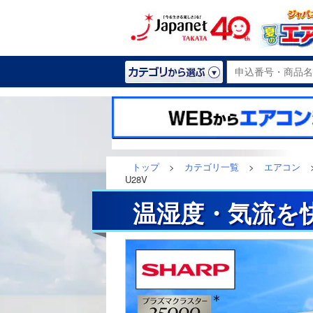
トップ
>
カテゴリ一覧
>
エアコン
U28V
温湿度・気流を