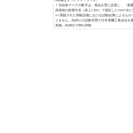
＊当技術マークの数字は、商品を壁に設置し、「風
床面積の部屋中央（床上1.2m）で測定した1cm³当
※1 閉鎖された実験設備における試験結果によるも
りません。約25㎥の試験空間で日本電機工業会自主基
実施。約49分で99%抑制
※2 閉鎖された実験設備における試験結果によるも
りません。
※3 閉鎖された実験設備における試験結果によるも
りません。プラズマクラスターイオン発生機器を用
ありません。
※4 閉鎖された実験設備における試験結果によるも
りません。試験方法：タバコのニオイ成分を染み込ま
示法にて評価。結果：約55分で気にならないレベル
※5 14畳フローリング試験室で同一体感温度となる
力量を比較。外気温35℃、季節夏、日射なし、エコ自
温度26℃（820Wh）の比較。