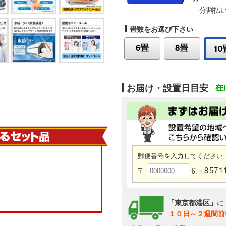
分割払
畳数をお選び下さい
6畳
8畳
10
お届け・設置日目安
郵便番号を入力してください
8571
〒
例：
「東京都港区」
に
１０日～２週間前