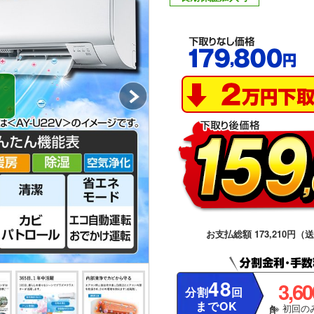
お支払総額 173,210円（
48
3,6
分割
回
までOK
※ 初回のみ