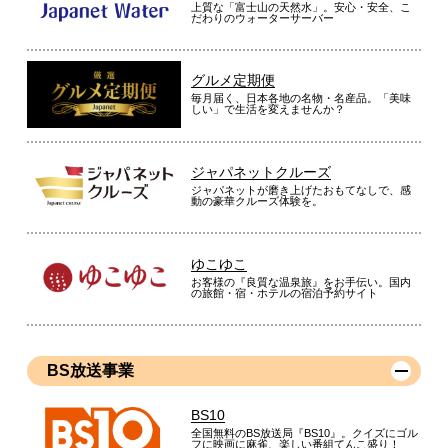
上質な「富士山の天然水」。安心・安全、こ
だわりのウォーターサーバー
グルメ定期便
毎月届く、日本各地の名物・名産品。「美味
しい」で生活を変えませんか？
ジャパネットクルーズ
ジャパネットが磨き上げたおもてなしで、感
動の豪華クルーズ体験を。
ゆこゆこ
お客様の『良質な温泉旅』をお手伝い。国内
の旅館・宿・ホテルの宿泊予約サイト
BS放送事業
BS10
全国無料のBS放送局『BS10』。クイズにゴル
フに映画に麻雀、楽しい番組てんこ盛り！