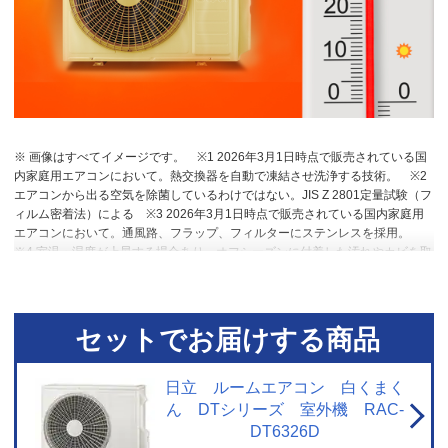
※ 画像はすべてイメージです。
※1 2026年3月1日時点で販売されている国
内家庭用エアコンにおいて。熱交換器を自動で凍結させ洗浄する技術。
※2
エアコンから出る空気を除菌しているわけではない。JIS Z 2801定量試験（フ
ィルム密着法）による
※3 2026年3月1日時点で販売されている国内家庭用
エアコンにおいて。通風路、フラップ、フィルターにステンレスを採用。
※4 室温・湿度が上昇する場合あり。オフシーズンに付着した汚れやカビを取
り除く機能ではない。
※5 RAS-DT4026D。洋室14畳。冷房時：外気温
35℃、設定温度27℃、風速自動において室温安定時の1時間あたりの積算消費
電力量が［ecoこれっきり］ON（187Wh）とOFF（242Wh）との比較。カー
テンを閉め切った日射量の少ない日中を想定。
※6 運転中の室外機の吸い込
セットでお届けする商品
み空気温度。ベランダなど狭小スペースに設置した場合、室外機周辺が高温
になることがあります。所定の設置スペースを確保してください。また、高
温の場合、製品保護のため運転しないことがあります。使用環境により能力
日立 ルームエアコン 白くまく
が低下する場合があります。
ん DTシリーズ 室外機 RAC-
DT6326D