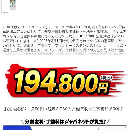
※ 画像はすべてイメージです。
※1 2026年3月1日時点で販売されている国内
家庭用エアコンにおいて。熱交換器を自動で凍結させ洗浄する技術。
※2 エア
コンから出る空気を除菌しているわけではない。JIS Z 2801定量試験（フィル
ム密着法）による
※3 2026年3月1日時点で販売されている国内家庭用エアコ
ンにおいて。通風路、フラップ、フィルターにステンレスを採用。
※4 室温・
湿度が上昇する場合あり。オフシーズンに付着した汚れやカビを取り除く機能
ではない。
※5 RAS-DT4026D。洋室14畳。冷房時：外気温35℃、設定温度
27℃、風速自動において室温安定時の1時間あたりの積算消費電力量が［ecoこ
れっきり］ON（187Wh）とOFF（242Wh）との比較。カーテンを閉め切った
日射量の少ない日中を想定。
※6 運転中の室外機の吸い込み空気温度。ベラン
ダなど狭小スペースに設置した場合、室外機周辺が高温になることがありま
す。所定の設置スペースを確保してください。また、高温の場合、製品保護の
ため運転しないことがあります。使用環境により能力が低下する場合がありま
す。
お支払総額211,260円（送料3,960円／標準取付工事費12,500円）