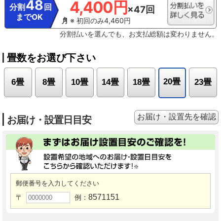
48
4,400円
分割
回
×47回
までOK
※ 初回のみ4,460円
分割払いを選んでも、お支払総額は変わりません。
畳数をお選び下さい
20畳
6畳
8畳
10畳
14畳
18畳
23畳
お届け・設置先を確認
お届け・設置日目安
郵便番号を入力してください
8571151
〒
例：