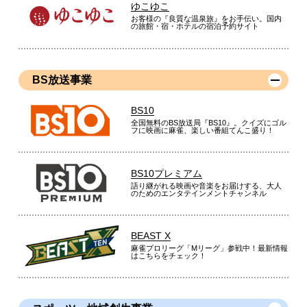
ゆこゆこ
お客様の『良質な温泉旅』をお手伝い。国内
の旅館・宿・ホテルの宿泊予約サイト
BS放送事業
BS10
全国無料のBS放送局『BS10』。クイズにゴル
フに映画に麻雀、楽しい番組てんこ盛り！
BS10プレミアム
語り継がれる映画や音楽をお届けする、大人
のためのエンタテインメントチャンネル
BEAST X
麻雀プロリーグ「Mリーグ」参戦中！最新情報
はこちらをチェック！