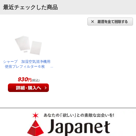
最近チェックした商品
シャープ 加湿空気清浄機用
使捨プレフィルター６枚
FZ-PF51F1
930
円
(税込)